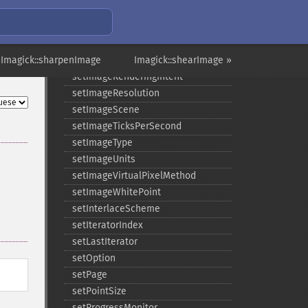
setImagePage
setImageProfile
setImageProperty
 Imagick::sharpenImage
setImageRedPrimary
Imagick::shearImage »
setImageRenderingIntent
setImageResolution
setImageScene
setImageTicksPerSecond
setImageType
setImageUnits
setImageVirtualPixelMethod
setImageWhitePoint
setInterlaceScheme
setIteratorIndex
setLastIterator
setOption
setPage
setPointSize
setProgressMonitor