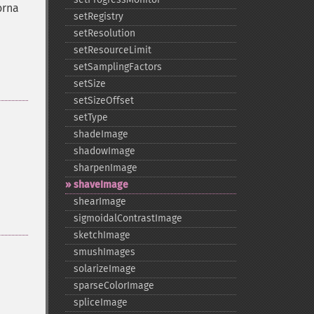
orna
setRegistry
setResolution
setResourceLimit
setSamplingFactors
setSize
setSizeOffset
setType
shadeImage
shadowImage
sharpenImage
shaveImage
shearImage
sigmoidalContrastImage
sketchImage
smushImages
solarizeImage
sparseColorImage
spliceImage