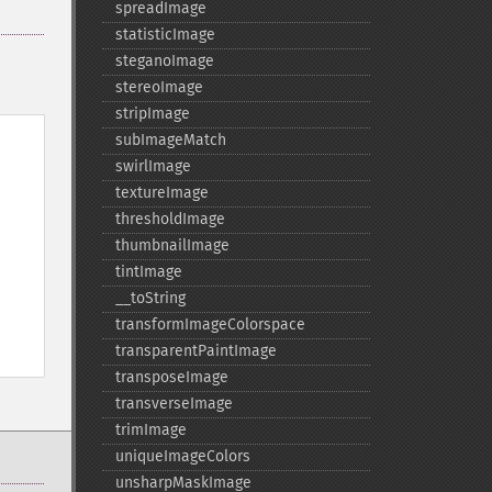
spreadImage
statisticImage
steganoImage
stereoImage
stripImage
subImageMatch
swirlImage
textureImage
thresholdImage
thumbnailImage
tintImage
_​_​toString
transformImageColorspace
transparentPaintImage
transposeImage
transverseImage
trimImage
uniqueImageColors
unsharpMaskImage