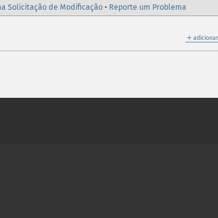
a Solicitação de Modificação
•
Reporte um Problema
＋
adicionar
on Group
My PHP.net
Contact
Other PHP.net sites