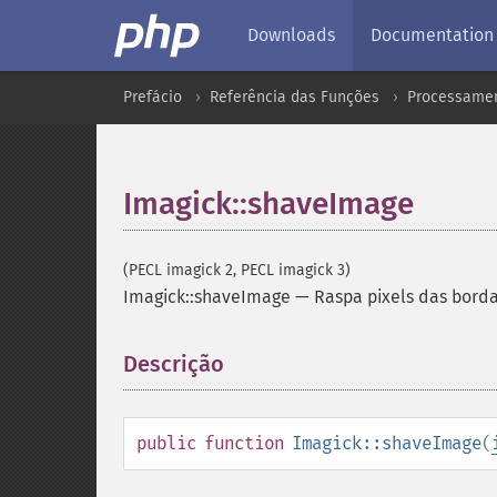
Downloads
Documentation
Prefácio
Referência das Funções
Processamen
Imagick::shaveImage
(PECL imagick 2, PECL imagick 3)
Imagick::shaveImage
—
Raspa pixels das bord
Descrição
¶
public
function
Imagick::shaveImage
(