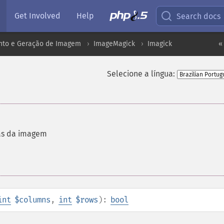
Get Involved
Help
Search docs
to e Geração de Imagem
ImageMagick
Imagick
«
Selecione a língua:
as da imagem
int
$columns
,
int
$rows
):
bool