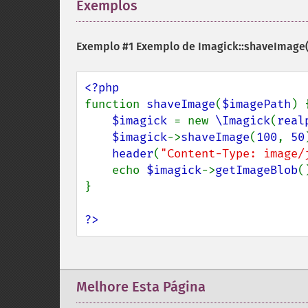
Exemplos
¶
Exemplo #1 Exemplo de
Imagick::shaveImage(
function 
shaveImage
(
$imagePath
) {
$imagick 
= new 
\Imagick
(
real
$imagick
->
shaveImage
(
100
, 
50
header
(
"Content-Type: image/
    echo 
$imagick
->
getImageBlob
()
}

?>
Melhore Esta Página