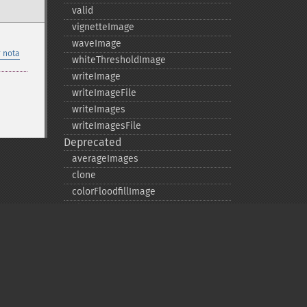
valid
vignetteImage
waveImage
 nota
whiteThresholdImage
writeImage
writeImageFile
writeImages
writeImagesFile
Deprecated
averageImages
clone
colorFloodfillImage
filter
flattenImages
getImageAttribute
getImageChannelExtrema
getImageClipMask
getImageExtrema
Privacy policy
getImageIndex