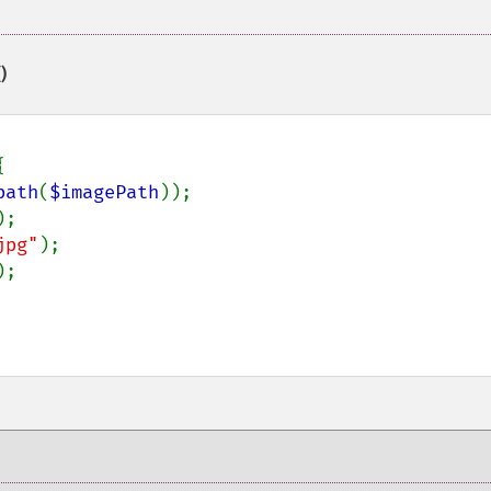
)


path
(
$imagePath
));

);

jpg"
);

;
