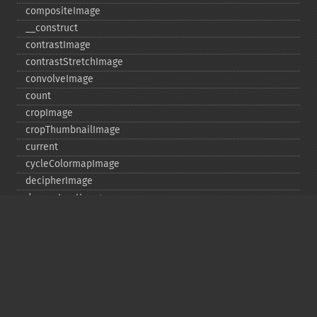
compositeImage
_​_​construct
contrastImage
contrastStretchImage
convolveImage
count
cropImage
cropThumbnailImage
current
cycleColormapImage
decipherImage
deconstructImages
deleteImageArtifact
deleteImageProperty
deskewImage
despeckleImage
destroy
displayImage
displayImages