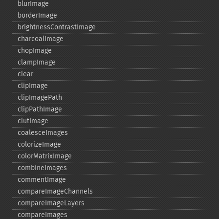
blurImage
borderImage
brightnessContrastImage
charcoalImage
chopImage
clampImage
clear
clipImage
clipImagePath
clipPathImage
clutImage
coalesceImages
colorizeImage
colorMatrixImage
combineImages
commentImage
compareImageChannels
compareImageLayers
compareImages