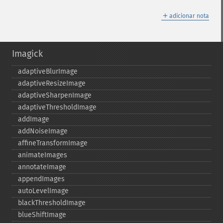
＋
adicionar nota
Imagick
adaptiveBlurImage
adaptiveResizeImage
adaptiveSharpenImage
adaptiveThresholdImage
addImage
addNoiseImage
affineTransformImage
animateImages
annotateImage
appendImages
autoLevelImage
blackThresholdImage
blueShiftImage