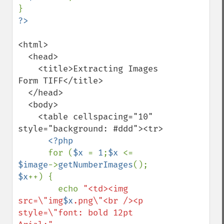
<html>

  <head>

    <title>Extracting Images 
Form TIFF</title>

  </head>

  <body>

    <table cellspacing="10" 
style="background: #ddd"><tr>

<?php

for (
$x 
= 
1
;
$x 
<= 
$image
->
getNumberImages
(); 
$x
++) {

        echo 
"<td><img 
src=\"img
$x
.png\"<br /><p 
style=\"font: bold 12pt 