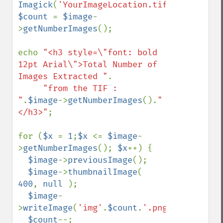
Imagick
(
'YourImageLocation.tif'
$count 
= 
$image
-
>
getNumberImages
();

echo 
"<h3 style=\"font: bold 
12pt Arial\">Total Number of 
Images Extracted "
.

"from the TIF : 
"
.
$image
->
getNumberImages
().
"
</h3>"
;

for (
$x 
= 
1
;
$x 
<= 
$image
-
>
getNumberImages
(); 
$x
++) {

$image
->
previousImage
();

$image
->
thumbnailImage
( 
400
, 
null 
);

$image
-
>
writeImage
(
'img'
.
$count
.
'.png'
);

$count
--;
