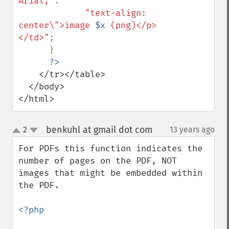
Arial;"
.

"text-align: 
center\">image 
$x
 (png)</p>
</td>"
;

      }

    </tr></table>

  </body>

</html>
benkuhl at gmail dot com
2
13 years ago
¶
up
down
For PDFs this function indicates the 
number of pages on the PDF, NOT 
images that might be embedded within 
the PDF.

<?php
