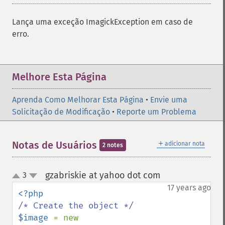
Lança uma exceção ImagickException em caso de
erro.
Melhore Esta Página
Aprenda Como Melhorar Esta Página
•
Envie uma
Solicitação de Modificação
•
Reporte um Problema
＋
Notas de Usuários
adicionar nota
2 notes
gzabriskie at yahoo dot com
3
¶
up
down
17 years ago
$image 
= new 