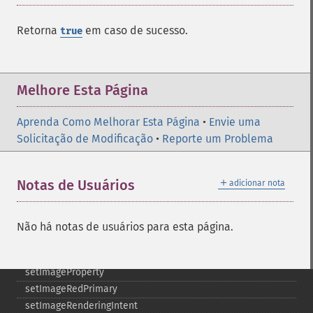
setImageDelay
setImageDepth
Retorna
em caso de sucesso.
true
setImageDispose
setImageExtent
setImageFilename
Melhore Esta Página
setImageFormat
setImageGamma
Aprenda Como Melhorar Esta Página
setImageGravity
•
Envie uma
Solicitação de Modificação
setImageGreenPrimary
•
Reporte um Problema
setImageInterlaceScheme
setImageInterpolateMethod
＋
Notas de Usuários
adicionar nota
setImageIterations
setImageMatte
setImageOrientation
Não há notas de usuários para esta página.
setImagePage
setImageProfile
setImageProperty
setImageRedPrimary
setImageRenderingIntent