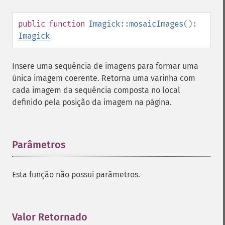
setCompressionQuality
setFilename
public
function
Imagick::mosaicImages
():
setFirstIterator
Imagick
setFont
setFormat
Insere uma sequência de imagens para formar uma
setGravity
única imagem coerente. Retorna uma varinha com
setImage
cada imagem da sequência composta no local
setImageAlphaChannel
definido pela posição da imagem na página.
setImageArtifact
setImageBackgroundColor
setImageBluePrimary
Parâmetros
¶
setImageBorderColor
setImageChannelDepth
setImageColormapColor
Esta função não possui parâmetros.
setImageColorspace
setImageCompose
setImageCompression
Valor Retornado
¶
setImageCompressionQuality