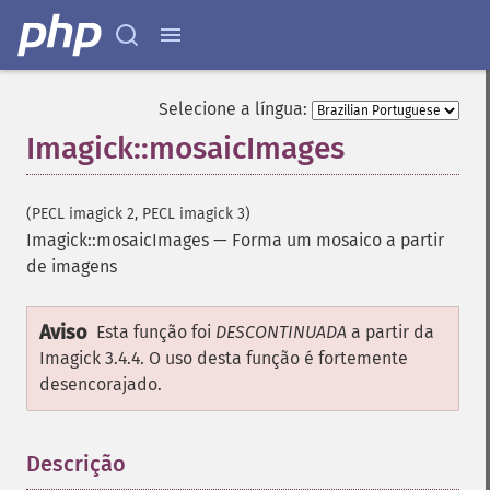
remapImage
removeImage
removeImageProfile
render
Selecione a língua:
resampleImage
Imagick::mosaicImages
resetImagePage
resizeImage
rollImage
(PECL imagick 2, PECL imagick 3)
rotateImage
Imagick::mosaicImages
—
Forma um mosaico a partir
rotationalBlurImage
de imagens
sampleImage
scaleImage
Aviso
segmentImage
Esta função foi
DESCONTINUADA
a partir da
selectiveBlurImage
Imagick 3.4.4. O uso desta função é fortemente
separateImageChannel
desencorajado.
sepiaToneImage
setBackgroundColor
Descrição
¶
setColorspace
setCompression