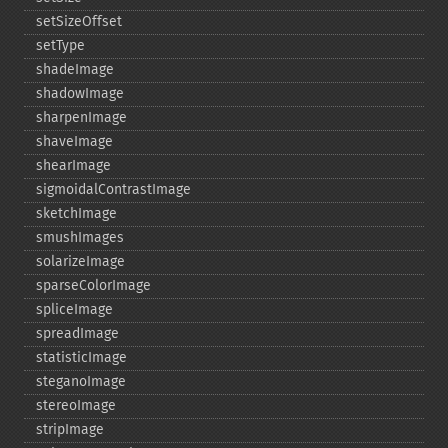
setSizeOffset
setType
shadeImage
shadowImage
sharpenImage
shaveImage
shearImage
sigmoidalContrastImage
sketchImage
smushImages
solarizeImage
sparseColorImage
spliceImage
spreadImage
statisticImage
steganoImage
stereoImage
stripImage