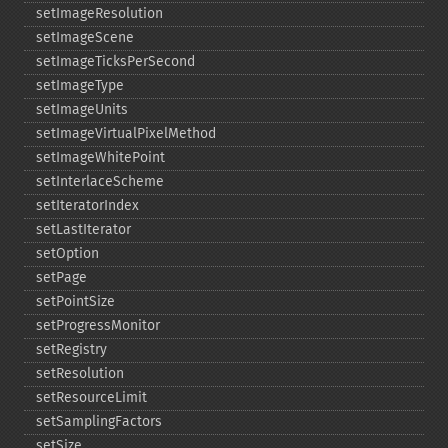
setImageResolution
setImageScene
setImageTicksPerSecond
setImageType
setImageUnits
setImageVirtualPixelMethod
setImageWhitePoint
setInterlaceScheme
setIteratorIndex
setLastIterator
setOption
setPage
setPointSize
setProgressMonitor
setRegistry
setResolution
setResourceLimit
setSamplingFactors
setSize