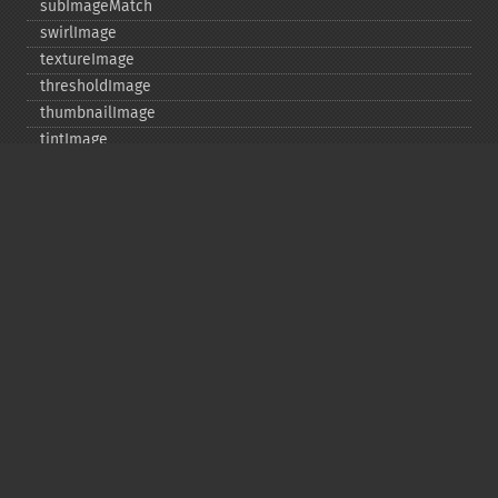
subImageMatch
swirlImage
textureImage
thresholdImage
thumbnailImage
tintImage
_​_​toString
transformImageColorspace
transparentPaintImage
transposeImage
transverseImage
trimImage
uniqueImageColors
unsharpMaskImage
valid
vignetteImage
waveImage
whiteThresholdImage
writeImage