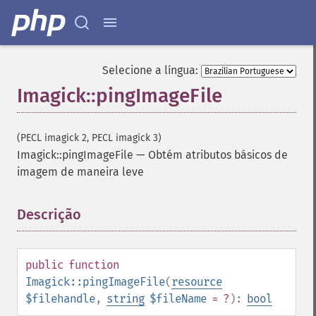
Selecione a língua:
Imagick::pingImageFile
(PECL imagick 2, PECL imagick 3)
Imagick::pingImageFile
—
Obtém atributos básicos de
imagem de maneira leve
Descrição
¶
Imagick
adaptiveBlurImage
adaptiveResizeImage
public
function
adaptiveSharpenImage
Imagick::pingImageFile
(
resource
adaptiveThresholdImage
$filehandle
,
string
$fileName
= ?
):
bool
addImage