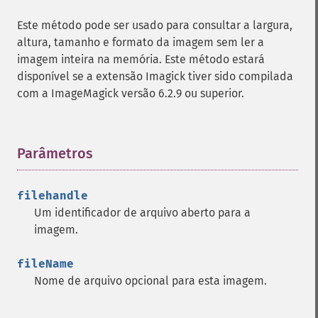
addNoiseImage
Este método pode ser usado para consultar a largura,
affineTransformImage
altura, tamanho e formato da imagem sem ler a
animateImages
imagem inteira na memória. Este método estará
annotateImage
disponível se a extensão Imagick tiver sido compilada
appendImages
com a ImageMagick versão 6.2.9 ou superior.
autoLevelImage
blackThresholdImage
blueShiftImage
blurImage
Parâmetros
¶
borderImage
brightnessContrastImage
filehandle
charcoalImage
Um identificador de arquivo aberto para a
chopImage
imagem.
clampImage
clear
fileName
clipImage
Nome de arquivo opcional para esta imagem.
clipImagePath
clipPathImage