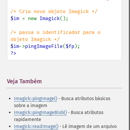
decipherImage
deconstructImages
deleteImageArtifact
$im 
= new 
Imagick
();

deleteImageProperty
deskewImage
/* passa o identificador para o 
despeckleImage
destroy
$im
->
pingImageFile
(
$fp
displayImage
?>
displayImages
distortImage
drawImage
edgeImage
Veja Também
¶
embossImage
encipherImage
Imagick::pingImage()
- Busca atributos básicos
enhanceImage
sobre a imagem
equalizeImage
Imagick::pingImageBlob()
- Busca atributos
evaluateImage
rapidamente
exportImagePixels
Imagick::readImage()
- Lê imagem de um arquivo
extentImage