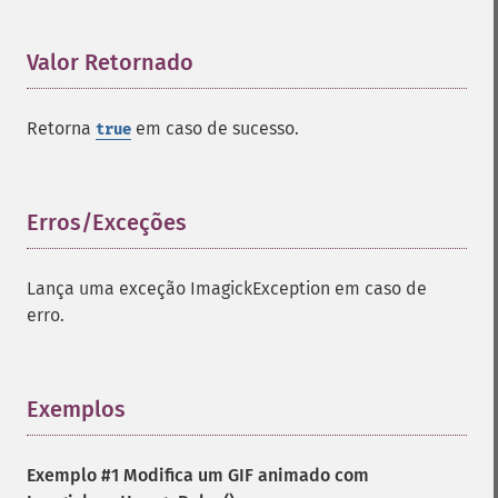
deleteImageArtifact
deleteImageProperty
Valor Retornado
¶
deskewImage
despeckleImage
destroy
Retorna
em caso de sucesso.
true
displayImage
displayImages
distortImage
Erros/Exceções
¶
drawImage
edgeImage
embossImage
Lança uma exceção ImagickException em caso de
encipherImage
erro.
enhanceImage
equalizeImage
evaluateImage
Exemplos
¶
exportImagePixels
extentImage
flipImage
Exemplo #1 Modifica um GIF animado com
floodFillPaintImage