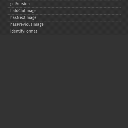
getVersion
haldClutImage
hasNextImage
hasPreviousImage
identifyFormat
identifyImage
implodeImage
importImagePixels
inverseFourierTransformImage
labelImage
levelImage
linearStretchImage
liquidRescaleImage
listRegistry
magnifyImage
mergeImageLayers
minifyImage
modulateImage
montageImage