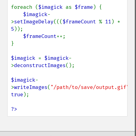
getImageArtifact
foreach (
$imagick 
as 
$frame
) {

getImageBackgroundColor
$imagick
-
getImageBlob
>
setImageDelay
(((
$frameCount 
% 
11
) * 
getImageBluePrimary
5
));

getImageBorderColor
$frameCount
++;

getImageChannelDepth
}

getImageChannelDistortion
getImageChannelDistortions
$imagick 
= 
$imagick
-
getImageChannelKurtosis
>
deconstructImages
();

getImageChannelMean
getImageChannelRange
$imagick
-
getImageChannelStatistics
>
writeImages
(
"/path/to/save/output.gif"
, 
getImageColormapColor
true
);

getImageColors
getImageColorspace
?>
getImageCompose
getImageCompression
getImageCompressionQuality
getImageDelay