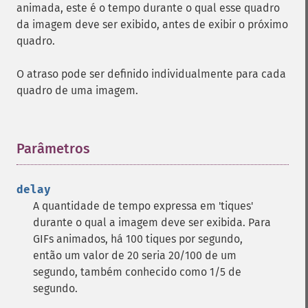
colorizeImage
animada, este é o tempo durante o qual esse quadro
colorMatrixImage
da imagem deve ser exibido, antes de exibir o próximo
combineImages
quadro.
commentImage
compareImageChannels
O atraso pode ser definido individualmente para cada
compareImageLayers
quadro de uma imagem.
compareImages
compositeImage
_​_​construct
Parâmetros
¶
contrastImage
contrastStretchImage
convolveImage
delay
count
A quantidade de tempo expressa em 'tiques'
cropImage
durante o qual a imagem deve ser exibida. Para
cropThumbnailImage
GIFs animados, há 100 tiques por segundo,
current
então um valor de 20 seria 20/100 de um
cycleColormapImage
segundo, também conhecido como 1/5 de
decipherImage
segundo.
deconstructImages