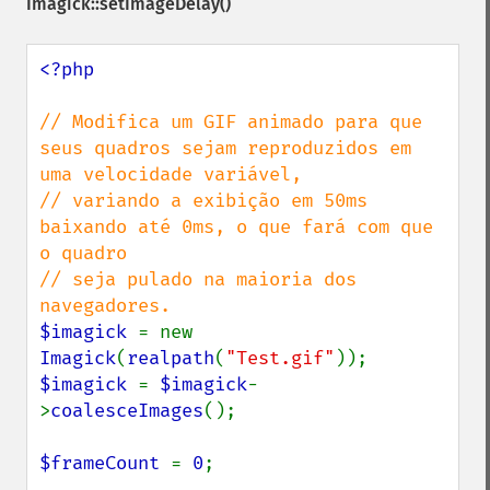
Imagick::setImageDelay()
flopImage
forwardFourierTransformImage
<?php

frameImage
functionImage
// Modifica um GIF animado para que 
fxImage
seus quadros sejam reproduzidos em 
gammaImage
uma velocidade variável,

gaussianBlurImage
// variando a exibição em 50ms 
getColorspace
baixando até 0ms, o que fará com que 
getCompression
o quadro

getCompressionQuality
// seja pulado na maioria dos 
getCopyright
getFilename
$imagick 
= new 
getFont
Imagick
(
realpath
(
"Test.gif"
getFormat
$imagick 
= 
$imagick
-
getGravity
>
coalesceImages
();

getHomeURL
getImage
$frameCount 
= 
0
;

getImageAlphaChannel