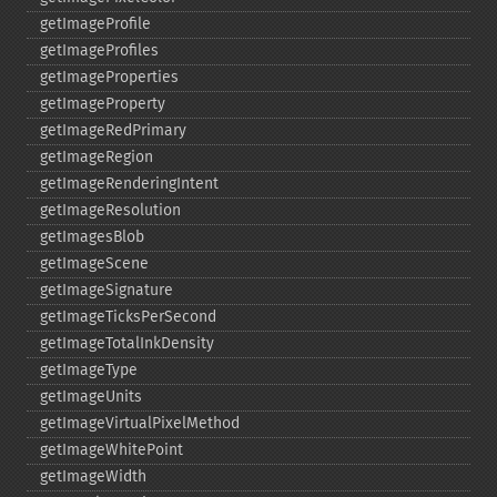
getImageProfile
getImageProfiles
getImageProperties
getImageProperty
getImageRedPrimary
getImageRegion
getImageRenderingIntent
getImageResolution
getImagesBlob
getImageScene
getImageSignature
getImageTicksPerSecond
getImageTotalInkDensity
getImageType
getImageUnits
getImageVirtualPixelMethod
getImageWhitePoint
getImageWidth