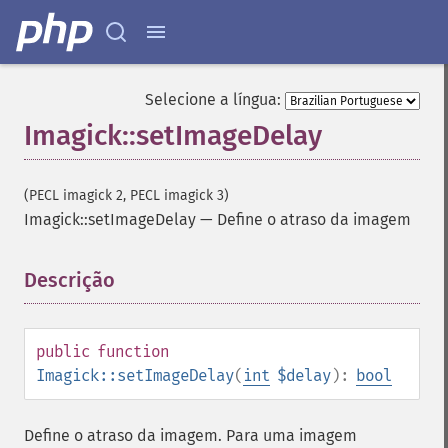
animateImages
annotateImage
appendImages
autoLevelImage
Selecione a língua:
blackThresholdImage
Imagick::setImageDelay
blueShiftImage
blurImage
borderImage
(PECL imagick 2, PECL imagick 3)
brightnessContrastImage
Imagick::setImageDelay
—
Define o atraso da imagem
charcoalImage
chopImage
Descrição
¶
clampImage
clear
clipImage
public
function
clipImagePath
Imagick::setImageDelay
(
int
$delay
):
bool
clipPathImage
clutImage
coalesceImages
Define o atraso da imagem. Para uma imagem