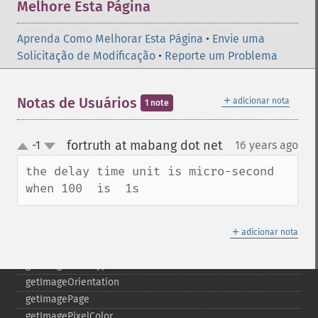
Melhore Esta Página
getImageDepth
getImageDispose
Aprenda Como Melhorar Esta Página
•
Envie uma
getImageDistortion
Solicitação de Modificação
•
Reporte um Problema
getImageFilename
getImageFormat
getImageGamma
＋
Notas de Usuários
adicionar nota
1 note
getImageGeometry
getImageGravity
fortruth at mabang dot net
-1
16 years ago
¶
getImageGreenPrimary
up
down
getImageHeight
the delay time unit is micro-second  
getImageHistogram
when 100  is  1s
getImageInterlaceScheme
getImageInterpolateMethod
＋
getImageIterations
adicionar nota
getImageLength
getImageMimeType
getImageOrientation
getImagePage
getImagePixelColor