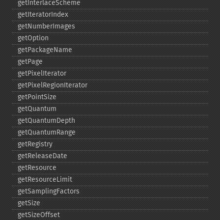
getInterlaceScheme
getIteratorIndex
getNumberImages
getOption
getPackageName
getPage
getPixelIterator
getPixelRegionIterator
getPointSize
getQuantum
getQuantumDepth
getQuantumRange
getRegistry
getReleaseDate
getResource
getResourceLimit
getSamplingFactors
getSize
getSizeOffset