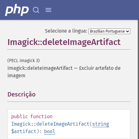
Selecione a língua:
Imagick::deleteImageArtifact
(PECL imagick 3)
Imagick::deleteImageArtifact
—
Excluir artefato de
imagem
Descrição
¶
public
function
Imagick::deleteImageArtifact
(
string
$artifact
):
bool