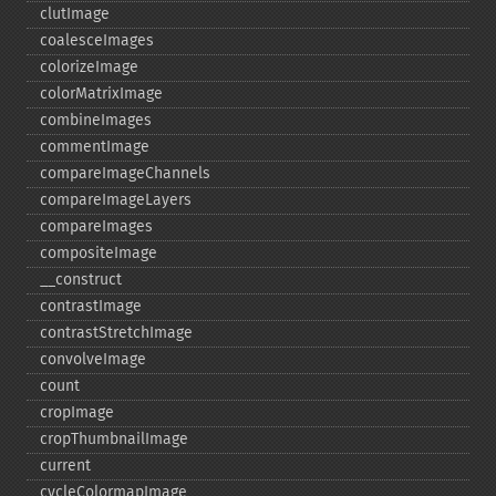
clutImage
coalesceImages
colorizeImage
colorMatrixImage
combineImages
commentImage
compareImageChannels
compareImageLayers
compareImages
compositeImage
_​_​construct
contrastImage
contrastStretchImage
convolveImage
count
cropImage
cropThumbnailImage
current
cycleColormapImage