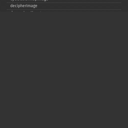
decipherImage
deconstructImages
deleteImageArtifact
deleteImageProperty
deskewImage
despeckleImage
destroy
displayImage
displayImages
distortImage
drawImage
edgeImage
embossImage
encipherImage
enhanceImage
equalizeImage
evaluateImage
exportImagePixels