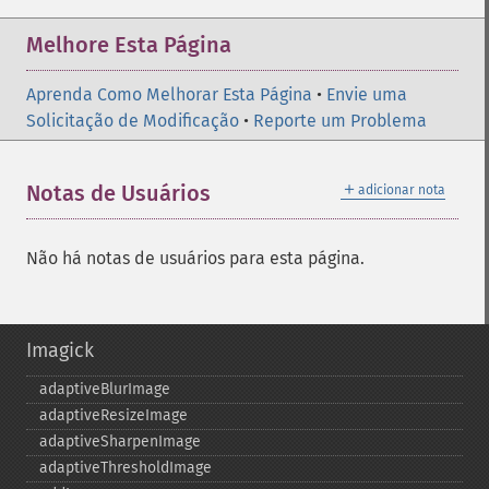
Melhore Esta Página
Aprenda Como Melhorar Esta Página
•
Envie uma
Solicitação de Modificação
•
Reporte um Problema
＋
Notas de Usuários
adicionar nota
Não há notas de usuários para esta página.
Imagick
adaptiveBlurImage
adaptiveResizeImage
adaptiveSharpenImage
adaptiveThresholdImage