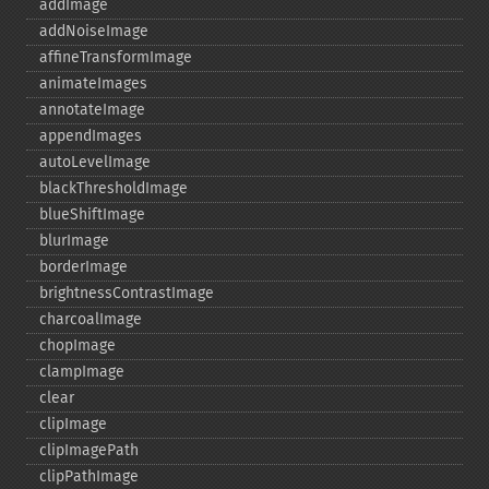
addImage
addNoiseImage
affineTransformImage
animateImages
annotateImage
appendImages
autoLevelImage
blackThresholdImage
blueShiftImage
blurImage
borderImage
brightnessContrastImage
charcoalImage
chopImage
clampImage
clear
clipImage
clipImagePath
clipPathImage