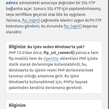
adres
adresindeki sunucuya
doğrudan
bir SSL-FTP
bağlantısı açar. Sunucu SSL-FTP için yapılandırılmamış
veya sertifikası geçersiz olsa bile bu uygulanır.
Yalnızca,
ftp_login()
çağrısında istemci uygun AUTH FTP
komutunu gönderir, bu durumda
ftp_login()
başarısız
olacaktır.
Bilginize
:
Bu işlev neden Windows'ta yok?
PHP 7.0.0'dan önce,
ftp_ssl_connect()
yalnızca hem
ftp modülü hem de
OpenSSL
eklentisini PHP içinde
statik olarak derlenmişse kullanılabilirdi; bu,
Windows'ta bu işlevin resmi PHP derlemelerinde
tanımsız olduğu anlamına gelir. Bu işlevi
Windows'ta kullanabilmek için, PHP'yi kaynak
paketinden kendiniz derlemeniz gerekirdi.
Bilginize
: