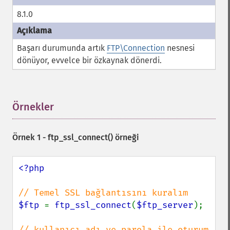
8.1.0
Başarı durumunda artık
FTP\Connection
nesnesi
dönüyor, evvelce bir özkaynak dönerdi.
Örnekler
¶
Örnek 1 -
ftp_ssl_connect()
örneği
<?php

$ftp 
= 
ftp_ssl_connect
(
$ftp_server
);

// kullanıcı adı ve parola ile oturum 