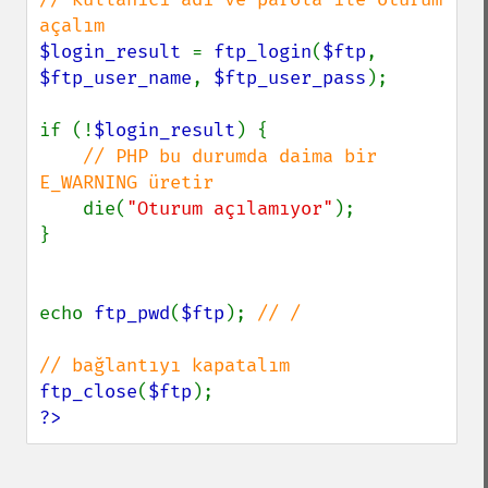
$login_result 
= 
ftp_login
(
$ftp
, 
$ftp_user_name
, 
$ftp_user_pass
);

if (!
$login_result
) {

// PHP bu durumda daima bir 
E_WARNING üretir

die(
"Oturum açılamıyor"
);

}

echo 
ftp_pwd
(
$ftp
); 
// /

ftp_close
(
$ftp
?>