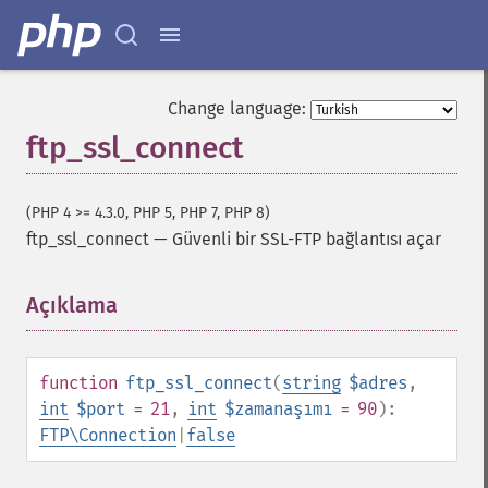
Change language:
ftp_ssl_connect
(PHP 4 >= 4.3.0, PHP 5, PHP 7, PHP 8)
ftp_ssl_connect
—
Güvenli bir SSL-FTP bağlantısı açar
Açıklama
¶
function
ftp_ssl_connect
(
string
$adres
,
int
$port
= 21
,
int
$zamanaşımı
= 90
):
FTP\Connection
|
false