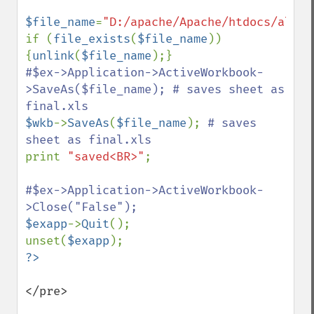
$file_name
=
"D:/apache/Apache/htdocs/alm/t
if (
file_exists
(
$file_name
)) 
{
unlink
(
$file_name
#$ex->Application->ActiveWorkbook-
>SaveAs($file_name); # saves sheet as 
$wkb
->
SaveAs
(
$file_name
); 
# saves 
print 
"saved<BR>"
;

#$ex->Application->ActiveWorkbook-
$exapp
->
Quit
();

unset(
$exapp
</pre>
