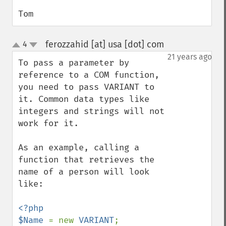
Tom
ferozzahid [at] usa [dot] com
4
¶
up
down
21 years ago
To pass a parameter by 
reference to a COM function, 
you need to pass VARIANT to 
it. Common data types like 
integers and strings will not 
work for it.

As an example, calling a 
function that retrieves the 
name of a person will look 
like:

<?php

$Name 
= new 
VARIANT
;
