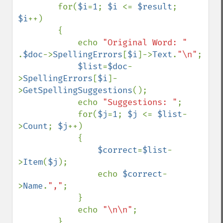
        for(
$i
=
1
; 
$i 
<= 
$result
; 
$i
++)

        {        

            echo 
"Original Word: " 
.
$doc
->
SpellingErrors
[
$i
]->
Text
.
"\n"
;

$list
=
$doc
-
>
SpellingErrors
[
$i
]-
>
GetSpellingSuggestions
();

            echo 
"Suggestions: "
;

            for(
$j
=
1
; 
$j 
<= 
$list
-
>
Count
; 
$j
++)

            {

$correct
=
$list
-
>
Item
(
$j
);

                echo 
$correct
-
>
Name
.
","
;

            }

            echo 
"\n\n"
;

        }
