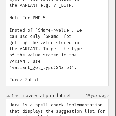
the VARIANT e.g. VT_BSTR.

Note For PHP 5:

Insted of '$Name->value', we 
can use only '$Name' for 
getting the value stored in 
the VARIANT. To get the type 
of the value stored in the 
VARIANT, use 
'variant_get_type($Name)'.

Feroz Zahid
naveed at php dot net
1
19 years ago
¶
up
down
Here is a spell check implementation 
that displays the suggestion list for 