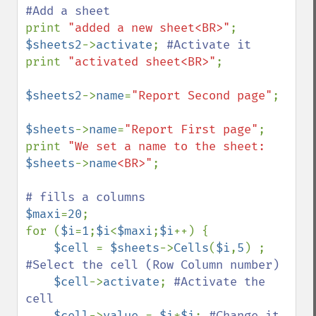
print 
"added a new sheet<BR>"
$sheets2
->
activate
; 
print 
"activated sheet<BR>"
;

$sheets2
->
name
=
"Report Second page"
;

$sheets
->
name
=
"Report First page"
;

print 
"We set a name to the sheet: 
$sheets
->
name
<BR>"
;

$maxi
=
20
;

for (
$i
=
1
;
$i
<
$maxi
;
$i
++) {

$cell 
= 
$sheets
->
Cells
(
$i
,
5
) ; 
#Select the cell (Row Column number) 

$cell
->
activate
; 
#Activate the 
cell 

$cell
->
value 
= 
$i
*
$i
; 
#Change it 