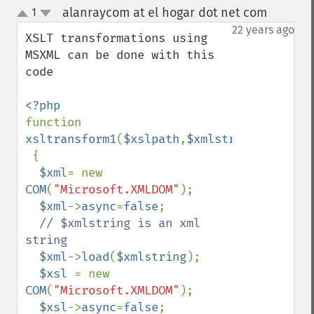
alanraycom at el hogar dot net com
1
¶
up
down
22 years ago
XSLT transformations using 
MSXML can be done with this 
code

function 
xsltransform1
(
$xslpath
,
$xmlstring
)

 {

$xml
= new 
COM
(
"Microsoft.XMLDOM"
);

$xml
->
async
=
false
;

// $xmlstring is an xml 
string

$xml
->
load
(
$xmlstring
);

$xsl 
= new 
COM
(
"Microsoft.XMLDOM"
);

$xsl
->
async
=
false
;
