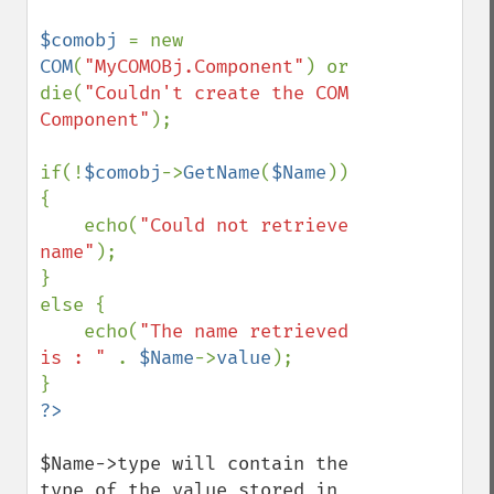
$comobj 
= new 
COM
(
"MyCOMOBj.Component"
) or 
die(
"Couldn't create the COM 
Component"
);

if(!
$comobj
->
GetName
(
$Name
)) 
{

    echo(
"Could not retrieve 
name"
);

}

else {

    echo(
"The name retrieved 
is : " 
. 
$Name
->
value
);

$Name->type will contain the 
type of the value stored in 