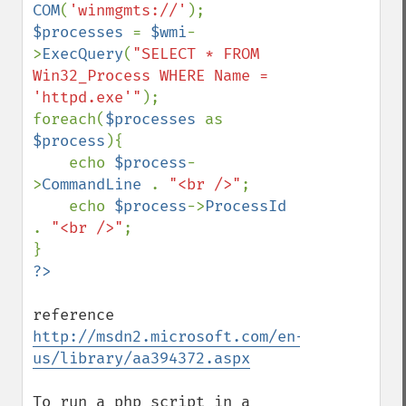
COM
(
'winmgmts://'
$processes 
= 
$wmi
-
>
ExecQuery
(
"SELECT * FROM 
Win32_Process WHERE Name = 
'httpd.exe'"
);

foreach(
$processes 
as 
$process
){

    echo 
$process
-
>
CommandLine 
. 
"<br />"
;

    echo 
$process
->
ProcessId 
. 
"<br />"
;

reference 
http://msdn2.microsoft.com/en-
us/library/aa394372.aspx
To run a php script in a 