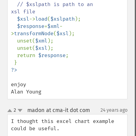
// $xslpath is path to an 
xsl file

$xsl
->
load
(
$xslpath
);

$response
=
$xml
-
>
transformNode
(
$xsl
);

  unset(
$xml
);

  unset(
$xsl
);

  return 
$response
;

enjoy

Alan Young
madon at cma-it dot com
2
24 years ago
¶
up
down
I thought this excel chart example 
could be useful.
