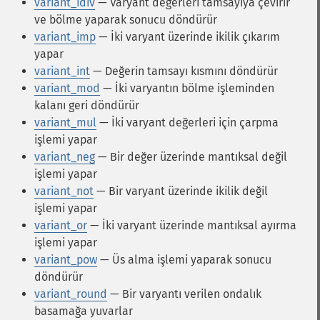
variant_idiv
— Varyant değerleri tamsayıya çevirir
ve bölme yaparak sonucu döndürür
variant_imp
— İki varyant üzerinde ikilik çıkarım
yapar
variant_int
— Değerin tamsayı kısmını döndürür
variant_mod
— İki varyantın bölme işleminden
kalanı geri döndürür
variant_mul
— İki varyant değerleri için çarpma
işlemi yapar
variant_neg
— Bir değer üzerinde mantıksal değil
işlemi yapar
variant_not
— Bir varyant üzerinde ikilik değil
işlemi yapar
variant_or
— İki varyant üzerinde mantıksal ayırma
işlemi yapar
variant_pow
— Üs alma işlemi yaparak sonucu
döndürür
variant_round
— Bir varyantı verilen ondalık
basamağa yuvarlar