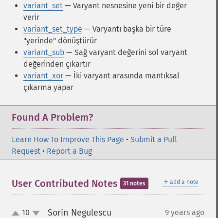
variant_set
— Varyant nesnesine yeni bir değer
verir
variant_set_type
— Varyantı başka bir türe
"yerinde" dönüştürür
variant_sub
— Sağ varyant değerini sol varyant
değerinden çıkartır
variant_xor
— İki varyant arasında mantıksal
çıkarma yapar
Found A Problem?
Learn How To Improve This Page
•
Submit a Pull
Request
•
Report a Bug
＋
User Contributed Notes
add a note
31 notes
Sorin Negulescu
10
9 years ago
¶
up