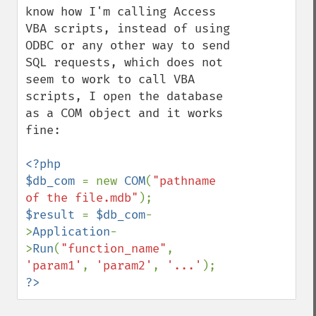
know how I'm calling Access 
VBA scripts, instead of using 
ODBC or any other way to send 
SQL requests, which does not 
seem to work to call VBA 
scripts, I open the database 
as a COM object and it works 
fine:

<?php

$db_com 
= new 
COM
(
"pathname 
of the file.mdb"
$result 
= 
$db_com
-
>
Application
-
>
Run
(
"function_name"
, 
'param1'
, 
'param2'
, 
'...'
?>