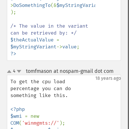
>
DoSomethingTo
(&
$myStringVariant 
);

/* The value in the variant 
$theActualValue 
= 
$myStringVariant
->
value
?>
tomfmason at nospam-gmail dot com
4
¶
up
down
18 years ago
To get the cpu load 
percentage you can do 
something like this.

<?php

$wmi 
= new 
COM
(
'winmgmts://'