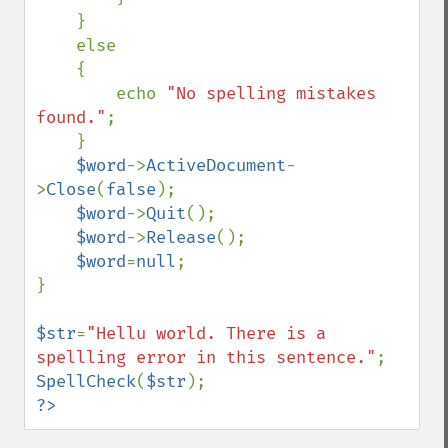
    }

    else

    {

        echo 
"No spelling mistakes 
found."
;

    }

$word
->
ActiveDocument
-
>
Close
(
false
);

$word
->
Quit
();

$word
->
Release
();

$word
=
null
;

}

$str
=
"Hellu world. There is a 
spellling error in this sentence."
SpellCheck
(
$str
?>