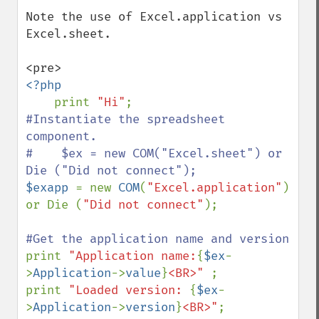
Note the use of Excel.application vs 
Excel.sheet.

<?php

print 
"Hi"
#Instantiate the spreadsheet 
component.

#    $ex = new COM("Excel.sheet") or 
$exapp 
= new 
COM
(
"Excel.application"
) 
or Die (
"Did not connect"
);

print 
"Application name:
{
$ex
-
>
Application
->
value
}
<BR>" 
; 

print 
"Loaded version: 
{
$ex
-
>
Application
->
version
}
<BR>"
; 
