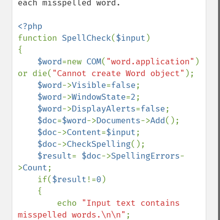
each misspelled word.

function 
SpellCheck
(
$input
)

{

$word
=new 
COM
(
"word.application"
) 
or die(
"Cannot create Word object"
);

$word
->
Visible
=
false
;

$word
->
WindowState
=
2
;

$word
->
DisplayAlerts
=
false
;

$doc
=
$word
->
Documents
->
Add
();

$doc
->
Content
=
$input
;

$doc
->
CheckSpelling
();

$result
= 
$doc
->
SpellingErrors
-
>
Count
;

    if(
$result
!=
0
)

    {

        echo 
"Input text contains 
misspelled words.\n\n"
;
