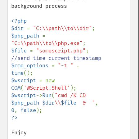
background process

<?php

$dir 
= 
"C:\\path\\to\\dir"
$php_path 
= 
"C:\\path\\to\\php.exe"
$file 
= 
"somescript.php"
$cmd_options 
= 
"-t " 
. 
time
$wscript 
= new 
COM
(
'WScript.Shell'
$wscript
->
Run
(
"cmd /K CD 
$php_path
$dir
\\
$file
  &  "
, 
0
, 
false
Enjoy
