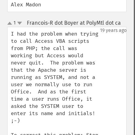
Alex Madon
Francois-R dot Boyer at PolyMtl dot ca
1
¶
up
down
19 years ago
I had the problem when trying 
to call Access VBA scripts 
from PHP; the call was 
working but Access would 
never quit.  The problem was 
that the Apache server is 
running as SYSTEM, and not a 
user we normally use to run 
Office.  And as the first 
time a user runs Office, it 
asked the SYSTEM user to 
enter its name and initials! 
;-)
