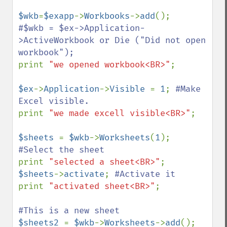
$wkb
=
$exapp
->
Workbooks
->
add
#$wkb = $ex->Application-
>ActiveWorkbook or Die ("Did not open 
print 
"we opened workbook<BR>"
;

$ex
->
Application
->
Visible 
= 
1
; 
#Make 
print 
"we made excell visible<BR>"
;

$sheets 
= 
$wkb
->
Worksheets
(
1
); 
print 
"selected a sheet<BR>"
$sheets
->
activate
; 
print 
"activated sheet<BR>"
;

$sheets2 
= 
$wkb
->
Worksheets
->
add
(); 