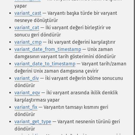
yapar
variant_cast
— Varyantı başka türde bir varyant
nesneye dönüştürür
variant_cat
— İki varyant değeri birleştirir ve
sonucu geri döndürür
variant_cmp
— İki varyant değerini karşılaştırır
variant_date_from_timestamp
— Unix zaman
damgasının varyant tarih gösterimini döndürür
variant_date_to_timestamp
— Varyant tarih/zaman
değerini Unix zaman damgasına çevirir
variant_div
— İki varyant değerin bölme sonucunu
döndürür
variant_eqv
— İki varyant arasında ikilik denklik
karşılaştırması yapar
variant_fix
— Varyantın tamsayı kısmını geri
döndürür
variant_get_type
— Varyant nesnenin türünü geri
döndürür