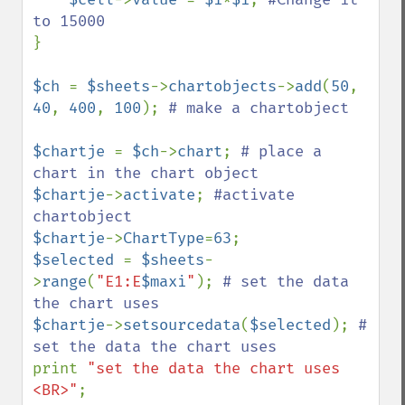
}

$ch 
= 
$sheets
->
chartobjects
->
add
(
50
, 
40
, 
400
, 
100
); 
# make a chartobject

$chartje 
= 
$ch
->
chart
; 
# place a 
$chartje
->
activate
; 
#activate 
$chartje
->
ChartType
=
63
$selected 
= 
$sheets
-
>
range
(
"E1:E
$maxi
"
); 
# set the data 
$chartje
->
setsourcedata
(
$selected
); 
# 
print 
"set the data the chart uses 
<BR>"
;
