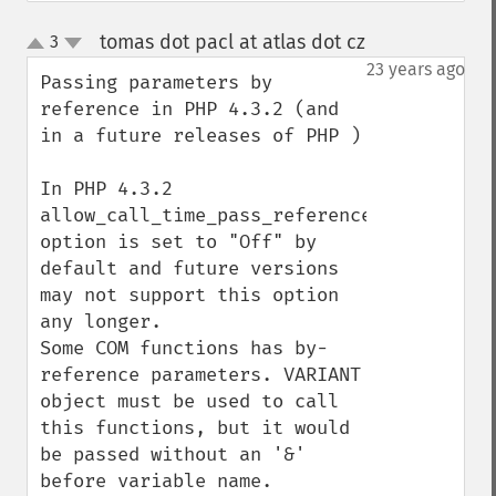
tomas dot pacl at atlas dot cz
3
¶
up
down
23 years ago
Passing parameters by 
reference in PHP 4.3.2 (and 
in a future releases of PHP )

In PHP 4.3.2 
allow_call_time_pass_reference 
option is set to "Off" by 
default and future versions 
may not support this option 
any longer.

Some COM functions has by-
reference parameters. VARIANT 
object must be used to call 
this functions, but it would 
be passed without an '&' 
before variable name.
