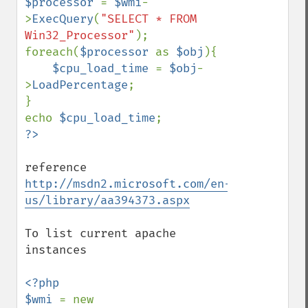
$processor 
= 
$wmi
-
>
ExecQuery
(
"SELECT * FROM 
Win32_Processor"
);

foreach(
$processor 
as 
$obj
){

$cpu_load_time 
= 
$obj
-
>
LoadPercentage
;

}

echo 
$cpu_load_time
reference 
http://msdn2.microsoft.com/en-
us/library/aa394373.aspx
To list current apache 
instances

<?php

$wmi 
= new 