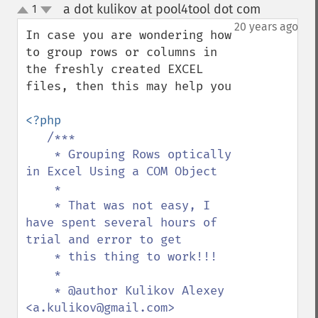
a dot kulikov at pool4tool dot com
1
¶
up
down
20 years ago
In case you are wondering how 
to group rows or columns in 
the freshly created EXCEL 
files, then this may help you

<?php

/***

    * Grouping Rows optically 
in Excel Using a COM Object

    *

    * That was not easy, I 
have spent several hours of 
trial and error to get

    * this thing to work!!!

    *

    * @author Kulikov Alexey 
<a.kulikov@gmail.com>
