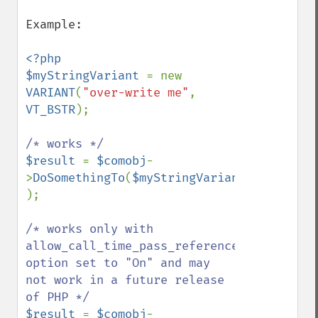
Example:

<?php

$myStringVariant 
= new 
VARIANT
(
"over-write me"
, 
VT_BSTR
);

$result 
= 
$comobj
-
>
DoSomethingTo
(
$myStringVariant 
);

/* works only with 
allow_call_time_pass_reference 
option set to "On" and may 
not work in a future release 
$result 
= 
$comobj
-