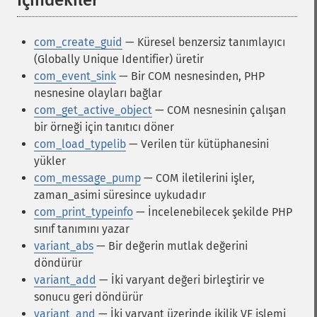
İçindekiler
¶
com_create_guid
— Küresel benzersiz tanımlayıcı
(Globally Unique Identifier) üretir
com_event_sink
— Bir COM nesnesinden, PHP
nesnesine olayları bağlar
com_get_active_object
— COM nesnesinin çalışan
bir örneği için tanıtıcı döner
com_load_typelib
— Verilen tür kütüphanesini
yükler
com_message_pump
— COM iletilerini işler,
zaman_asimi süresince uykudadır
com_print_typeinfo
— İncelenebilecek şekilde PHP
sınıf tanımını yazar
variant_abs
— Bir değerin mutlak değerini
döndürür
variant_add
— İki varyant değeri birleştirir ve
sonucu geri döndürür
variant_and
— İki varyant üzerinde ikilik VE işlemi