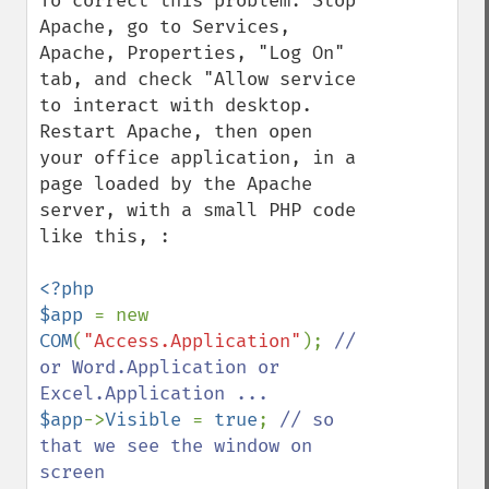
To correct this problem: Stop 
Apache, go to Services, 
Apache, Properties, "Log On" 
tab, and check "Allow service 
to interact with desktop.  
Restart Apache, then open 
your office application, in a 
page loaded by the Apache 
server, with a small PHP code 
like this, :

<?php

$app 
= new 
COM
(
"Access.Application"
); 
// 
or Word.Application or 
$app
->
Visible 
= 
true
; 
// so 
that we see the window on 