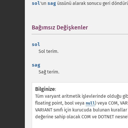
sol
'un
sag
üssünü alarak sonucu geri döndürü
Bağımsız Değişkenler
¶
sol
Sol terim.
sag
Sağ terim.
Bilginize
:
Tüm varyant aritmetik işlevlerinde olduğu gibi,
floating point, bool veya
) veya COM, VARI
null
VARIANT sınıfı için kurucuda bulunan kurallar
değerine sahip olacak COM ve DOTNET nesneleri