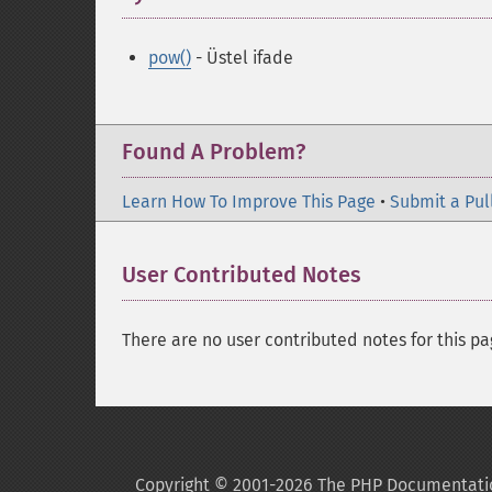
pow()
- Üstel ifade
Found A Problem?
Learn How To Improve This Page
•
Submit a Pul
User Contributed Notes
There are no user contributed notes for this pa
Copyright © 2001-2026 The PHP Documentati