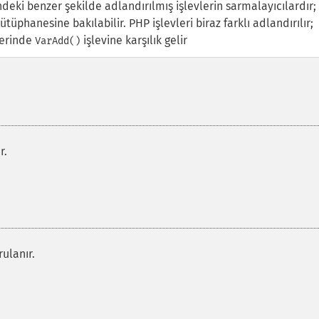
deki benzer şekilde adlandırılmış işlevlerin sarmalayıcılardır;
tüphanesine bakılabilir. PHP işlevleri biraz farklı adlandırılır;
lerinde
işlevine karşılık gelir
VarAdd()
r.
ulanır.