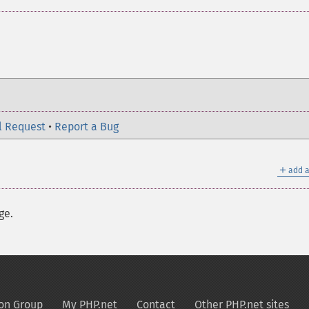
l Request
•
Report a Bug
＋
add a
ge.
on Group
My PHP.net
Contact
Other PHP.net sites