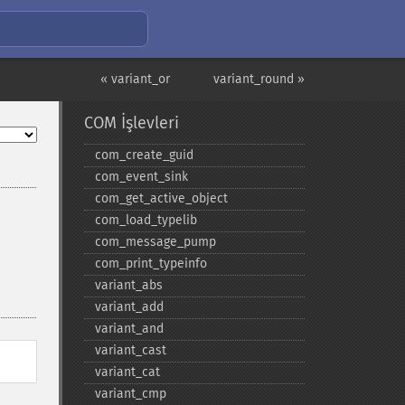
« variant_or
variant_round »
COM İşlevleri
com_​create_​guid
com_​event_​sink
com_​get_​active_​object
com_​load_​typelib
com_​message_​pump
com_​print_​typeinfo
variant_​abs
variant_​add
variant_​and
variant_​cast
variant_​cat
variant_​cmp