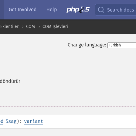
Get Involved
Help
Search docs
Eklentiler
COM
COM İşlevleri
Change language:
 döndürür
ed
$sag
):
variant