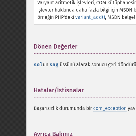
Varyant aritmetik işlevleri, COM kütüphanesin
işlevler hakkında daha fazla bilgi için MSDN kü
örneğin PHP'deki
variant_add()
, MSDN belge
Dönen Değerler
¶
sol
un
sag
üssünü alarak sonucu geri döndürü
Hatalar/İstisnalar
¶
Başarısızlık durumunda bir
com_exception
yavr
Ayrıca Bakınız
¶