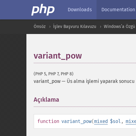
Downloads
Documentation
Önsöz
İşlev Başvuru Kılavuzu
Windows’a Özgü 
variant_pow
(PHP 5, PHP 7, PHP 8)
variant_pow
—
Üs alma işlemi yaparak sonucu
Açıklama
¶
function
variant_pow
(
mixed
$sol
,
mix