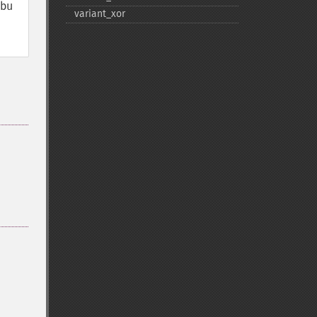
 bu
variant_​xor