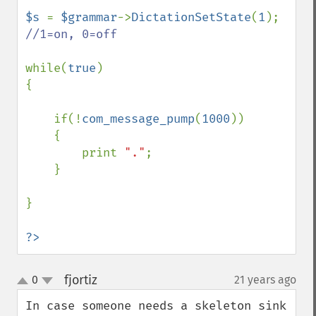
$s 
= 
$grammar
->
DictationSetState
(
1
); 
//1=on, 0=off

while(
true
)

{

    if(!
com_message_pump
(
1000
))

    {

        print 
"."
;

    }

}

?>
fjortiz
0
21 years ago
¶
up
down
In case someone needs a skeleton sink 