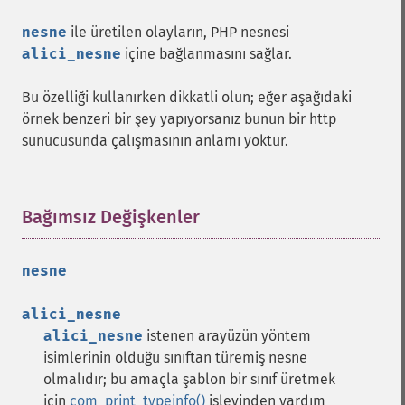
nesne
ile üretilen olayların, PHP nesnesi
alici_nesne
içine bağlanmasını sağlar.
Bu özelliği kullanırken dikkatli olun; eğer aşağıdaki
örnek benzeri bir şey yapıyorsanız bunun bir http
sunucusunda çalışmasının anlamı yoktur.
Bağımsız Değişkenler
¶
nesne
alici_nesne
alici_nesne
istenen arayüzün yöntem
isimlerinin olduğu sınıftan türemiş nesne
olmalıdır; bu amaçla şablon bir sınıf üretmek
için
com_print_typeinfo()
işlevinden yardım