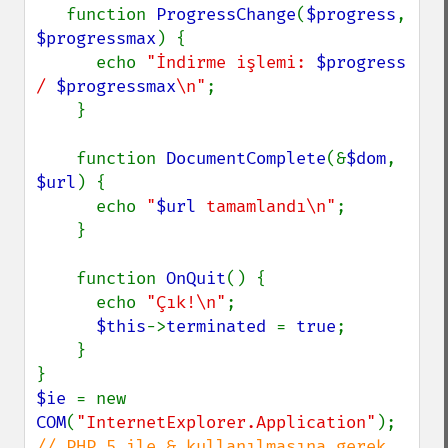
   function 
ProgressChange
(
$progress
, 
$progressmax
) {

      echo 
"İndirme işlemi: 
$progress
/ 
$progressmax
\n"
;

    }

    function 
DocumentComplete
(&
$dom
, 
$url
) {

      echo 
"
$url
 tamamlandı\n"
;

    }

    function 
OnQuit
() {

      echo 
"Çık!\n"
;

$this
->
terminated 
= 
true
;

    }

$ie 
= new 
COM
(
"InternetExplorer.Application"
// PHP 5 ile & kullanılmasına gerek 