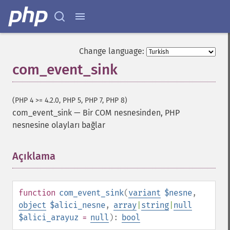
Change language:
com_event_sink
(PHP 4 >= 4.2.0, PHP 5, PHP 7, PHP 8)
com_event_sink
—
Bir COM nesnesinden, PHP
nesnesine olayları bağlar
Açıklama
¶
function
com_event_sink
(
variant
$nesne
,
object
$alici_nesne
,
array
|
string
|
null
$alici_arayuz
=
null
):
bool