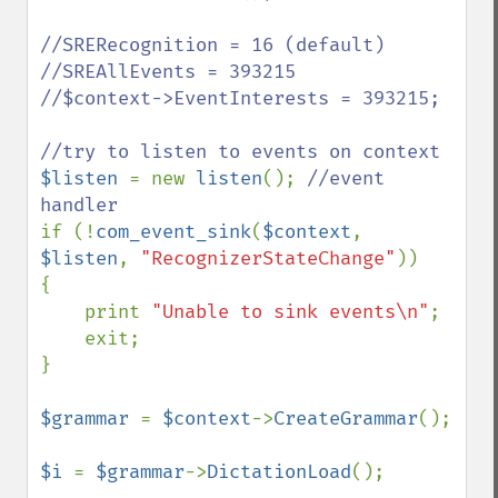
//SRERecognition = 16 (default)

//SREAllEvents = 393215

//$context->EventInterests = 393215;

$listen 
= new 
listen
(); 
//event 
if (!
com_event_sink
(
$context
, 
$listen
, 
"RecognizerStateChange"
))

{

    print 
"Unable to sink events\n"
;

    exit;

}

$grammar 
= 
$context
->
CreateGrammar
();

$i 
= 
$grammar
->
DictationLoad
();
