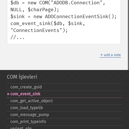
$db = new COM("ADODB.Connection", 
NULL, $charPage);

$sink = new ADOConnectionEventSink();

com_event_sink($db, $sink, 
"ConnectionEvents");

//...
＋
add a note
COM İşlevleri
com_​create_​guid
com_​event_​sink
com_​get_​active_​object
com_​load_​typelib
com_​message_​pump
com_​print_​typeinfo
variant_​abs