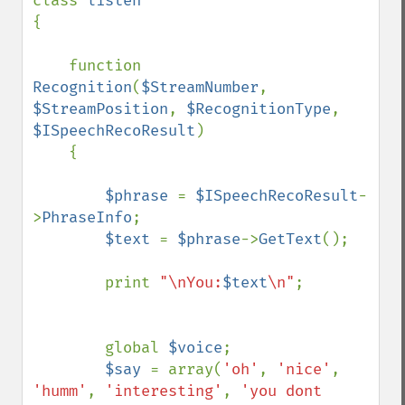
class 
{

    function 
Recognition
(
$StreamNumber
, 
$StreamPosition
, 
$RecognitionType
, 
$ISpeechRecoResult
)

    {

$phrase 
= 
$ISpeechRecoResult
-
>
PhraseInfo
;

$text 
= 
$phrase
->
GetText
();

        print 
"\nYou:
$text
\n"
;

        global 
$voice
;

$say 
= array(
'oh'
, 
'nice'
, 
'humm'
, 
'interesting'
, 
'you dont 