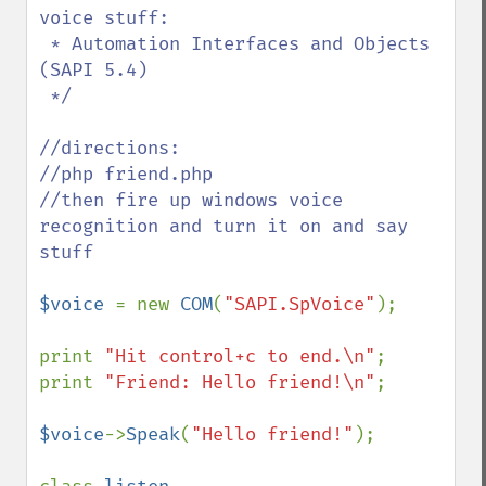
voice stuff:

 * Automation Interfaces and Objects 
(SAPI 5.4)

 */

//directions: 

//php friend.php

//then fire up windows voice 
recognition and turn it on and say 
stuff

$voice 
= new 
COM
(
"SAPI.SpVoice"
);

print 
"Hit control+c to end.\n"
;

print 
"Friend: Hello friend!\n"
;

$voice
->
Speak
(
"Hello friend!"
);
