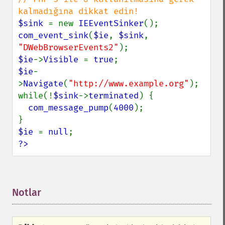
$sink 
= new 
IEEventSinker
com_event_sink
(
$ie
, 
$sink
, 
"DWebBrowserEvents2"
$ie
->
Visible 
= 
true
$ie
-
>
Navigate
(
"http://www.example.org"
);

while(!
$sink
->
terminated
) {

com_message_pump
(
4000
);

$ie 
= 
null
?>
Notlar
¶