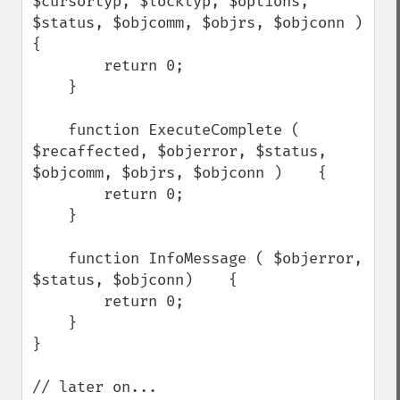
$cursortyp, $locktyp, $options, 
$status, $objcomm, $objrs, $objconn )    
{

        return 0;

    }

    function ExecuteComplete ( 
$recaffected, $objerror, $status, 
$objcomm, $objrs, $objconn )    {

        return 0;

    }

    function InfoMessage ( $objerror, 
$status, $objconn)    {

        return 0;

    }

}

// later on...
