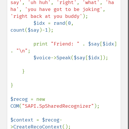
say'
, 
'uh huh'
, 
'right'
, 
'what'
, 
'ha 
ha'
, 
'you have got to be joking'
, 
'right back at you buddy'
);

$idx 
= 
rand
(
0
, 
count
(
$say
)-
1
);

        print 
"Friend: " 
. 
$say
[
$idx
] 
. 
"\n"
;

$voice
->
Speak
(
$say
[
$idx
]);

    }

}

$recog 
= new 
COM
(
"SAPI.SpSharedRecognizer"
);

$context 
= 
$recog
-
>
CreateRecoContext
();
