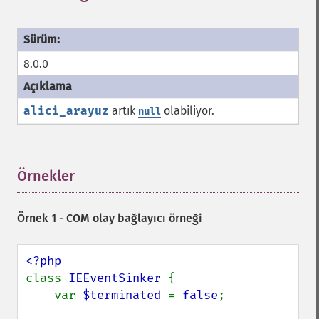
8.0.0
alici_arayuz
artık
olabiliyor.
null
Örnekler
¶
Örnek 1 - COM olay bağlayıcı örneği
class 
IEEventSinker 
{

    var 
$terminated 
= 
false
;
