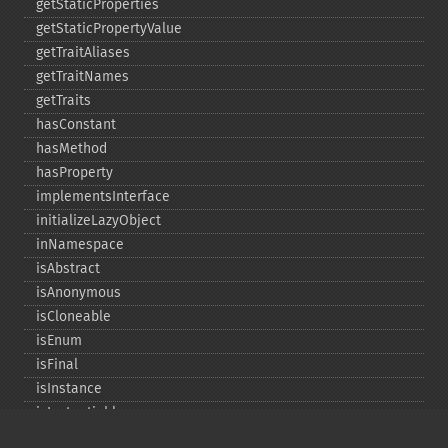
getStaticProperties
getStaticPropertyValue
getTraitAliases
getTraitNames
getTraits
hasConstant
hasMethod
hasProperty
implementsInterface
initializeLazyObject
inNamespace
isAbstract
isAnonymous
isCloneable
isEnum
isFinal
isInstance
isInstantiable
isInterface