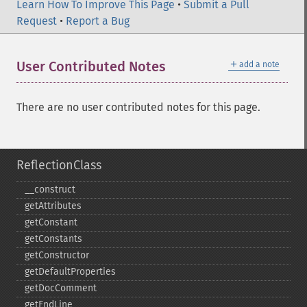
Learn How To Improve This Page
•
Submit a Pull
Request
•
Report a Bug
＋
User Contributed Notes
add a note
There are no user contributed notes for this page.
ReflectionClass
_​_​construct
getAttributes
getConstant
getConstants
getConstructor
getDefaultProperties
getDocComment
getEndLine