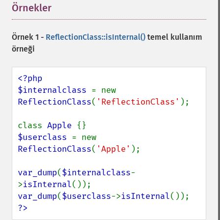
Örnekler
¶
Örnek 1 -
ReflectionClass::isInternal()
temel kullanım
örneği
<?php

$internalclass 
= new 
ReflectionClass
(
'ReflectionClass'
);

class 
Apple 
$userclass 
= new 
ReflectionClass
(
'Apple'
);

var_dump
(
$internalclass
-
>
isInternal
var_dump
(
$userclass
->
isInternal
?>