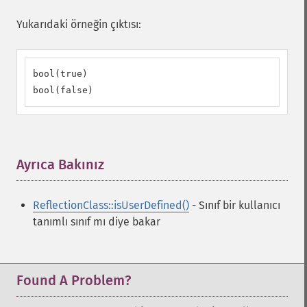
Yukarıdaki örneğin çıktısı:
bool(true)

bool(false)
Ayrıca Bakınız
¶
ReflectionClass::isUserDefined()
- Sınıf bir kullanıcı
tanımlı sınıf mı diye bakar
Found A Problem?