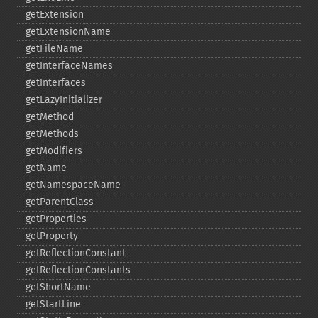
getExtension
getExtensionName
getFileName
getInterfaceNames
getInterfaces
getLazyInitializer
getMethod
getMethods
getModifiers
getName
getNamespaceName
getParentClass
getProperties
getProperty
getReflectionConstant
getReflectionConstants
getShortName
getStartLine