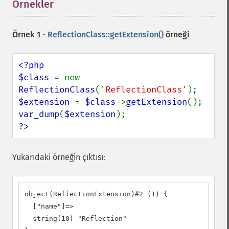
Örnekler
¶
Örnek 1 -
ReflectionClass::getExtension()
örneği
<?php

$class 
= new 
ReflectionClass
(
'ReflectionClass'
$extension 
= 
$class
->
getExtension
var_dump
(
$extension
?>
Yukarıdaki örneğin çıktısı:
object(ReflectionExtension)#2 (1) {

  ["name"]=>

  string(10) "Reflection"
