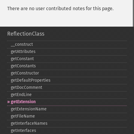
There are no user contributed notes for this page.
ReflectionClass
_​_​construct
getAttributes
getConstant
getConstants
getConstructor
getDefaultProperties
getDocComment
getEndLine
getExtension
getExtensionName
getFileName
getInterfaceNames
getInterfaces