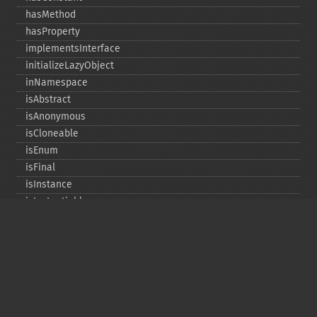
hasMethod
hasProperty
implementsInterface
initializeLazyObject
inNamespace
isAbstract
isAnonymous
isCloneable
isEnum
isFinal
isInstance
isInstantiable
isInterface
isInternal
isIterable
isIterateable
isReadOnly
isSubclassOf