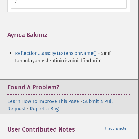
}
Ayrıca Bakınız
¶
ReflectionClass::getExtensionName()
- Sınıfı
tanımlayan eklentinin ismini döndürür
Found A Problem?
Learn How To Improve This Page
•
Submit a Pull
Request
•
Report a Bug
＋
User Contributed Notes
add a note