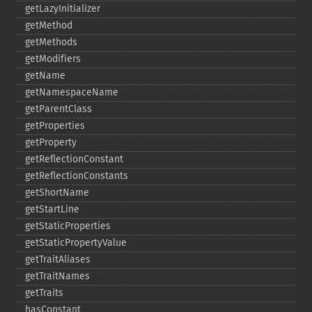
getLazyInitializer
getMethod
getMethods
getModifiers
getName
getNamespaceName
getParentClass
getProperties
getProperty
getReflectionConstant
getReflectionConstants
getShortName
getStartLine
getStaticProperties
getStaticPropertyValue
getTraitAliases
getTraitNames
getTraits
hasConstant