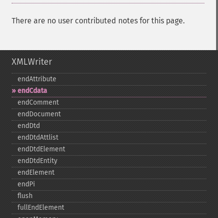
There are no user contributed notes for this page.
XMLWriter
endAttribute
endCdata
endComment
endDocument
endDtd
endDtdAttlist
endDtdElement
endDtdEntity
endElement
endPi
flush
fullEndElement