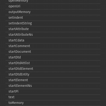
openMemory
openUri
outputMemory
setIndent
setIndentString
startAttribute
startAttributeNs
startCdata
startComment
startDocument
startDtd
startDtdAttlist
startDtdElement
startDtdEntity
startElement
startElementNs
startPi
text
toMemory