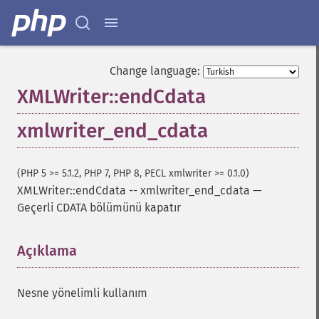
Change language:
XMLWriter::endCdata
xmlwriter_end_cdata
(PHP 5 >= 5.1.2, PHP 7, PHP 8, PECL xmlwriter >= 0.1.0)
XMLWriter::endCdata
--
xmlwriter_end_cdata
—
Geçerli CDATA bölümünü kapatır
Açıklama
¶
Nesne yönelimli kullanım