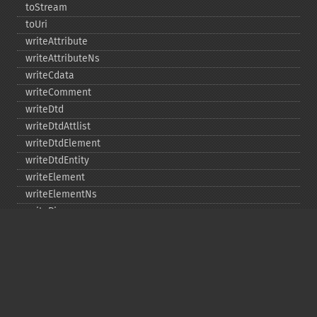
toStream
toUri
writeAttribute
writeAttributeNs
writeCdata
writeComment
writeDtd
writeDtdAttlist
writeDtdElement
writeDtdEntity
writeElement
writeElementNs
writePi
writeRaw
Copyright © 2001-2026 The PHP Documentation