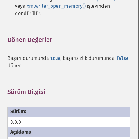
veya
xmlwriter_open_memory()
işlevinden
döndürülür.
Dönen Değerler
¶
Başarı durumunda
, başarısızlık durumunda
true
false
döner.
Sürüm Bilgisi
¶
8.0.0