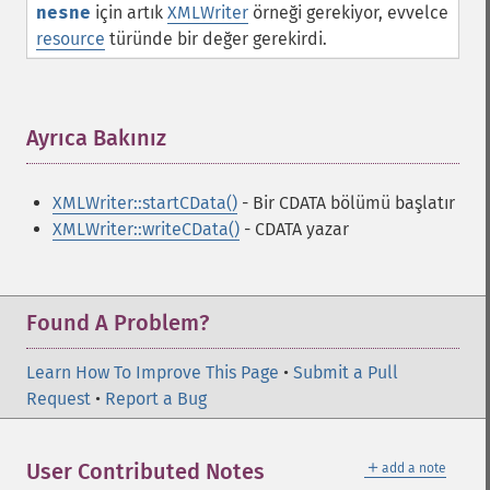
nesne
için artık
XMLWriter
örneği gerekiyor, evvelce
resource
türünde bir değer gerekirdi.
Ayrıca Bakınız
¶
XMLWriter::startCData()
- Bir CDATA bölümü başlatır
XMLWriter::writeCData()
- CDATA yazar
Found A Problem?
Learn How To Improve This Page
•
Submit a Pull
Request
•
Report a Bug
＋
User Contributed Notes
add a note