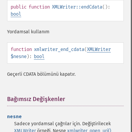
public
function
XMLWriter::endCdata
():
bool
Yordamsal kullanım
function
xmlwriter_end_cdata
(
XMLWriter
$nesne
):
bool
Geçerli CDATA bölümünü kapatır.
Bağımsız Değişkenler
¶
nesne
Sadece yordamsal çağrılar için. Değiştirilecek
XMLWriter
örneği. Nesne
xmlwriter_open_uri()