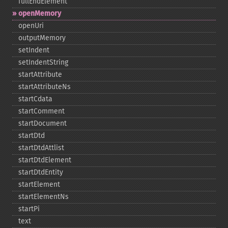
fullEndElement
openMemory
openUri
outputMemory
setIndent
setIndentString
startAttribute
startAttributeNs
startCdata
startComment
startDocument
startDtd
startDtdAttlist
startDtdElement
startDtdEntity
startElement
startElementNs
startPi
text