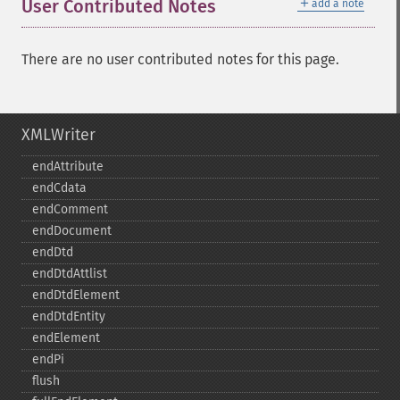
＋
User Contributed Notes
add a note
There are no user contributed notes for this page.
XMLWriter
endAttribute
endCdata
endComment
endDocument
endDtd
endDtdAttlist
endDtdElement
endDtdEntity
endElement
endPi
flush