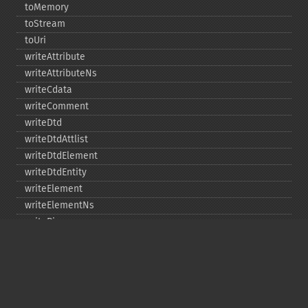
toMemory
toStream
toUri
writeAttribute
writeAttributeNs
writeCdata
writeComment
writeDtd
writeDtdAttlist
writeDtdElement
writeDtdEntity
writeElement
writeElementNs
writePi
writeRaw