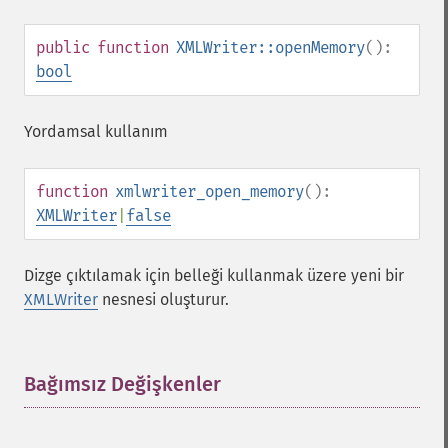
public
function
XMLWriter::openMemory
():
bool
Yordamsal kullanım
function
xmlwriter_open_memory
():
XMLWriter
|
false
Dizge çıktılamak için belleği kullanmak üzere yeni bir
XMLWriter
nesnesi oluşturur.
Bağımsız Değişkenler
¶