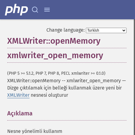
Change language:
XMLWriter::openMemory
xmlwriter_open_memory
(PHP 5 >= 5.1.2, PHP 7, PHP 8, PECL xmlwriter >= 0.1.0)
XMLWriter::openMemory
--
xmlwriter_open_memory
—
Dizge çıktılamak için belleği kullanmak üzere yeni bir
XMLWriter
nesnesi oluşturur
Açıklama
¶
Nesne yönelimli kullanım