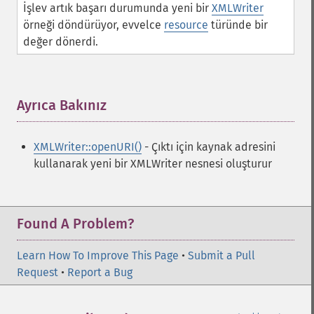
İşlev artık başarı durumunda yeni bir
XMLWriter
örneği döndürüyor, evvelce
resource
türünde bir
değer dönerdi.
Ayrıca Bakınız
¶
XMLWriter::openURI()
- Çıktı için kaynak adresini
kullanarak yeni bir XMLWriter nesnesi oluşturur
Found A Problem?
Learn How To Improve This Page
•
Submit a Pull
Request
•
Report a Bug