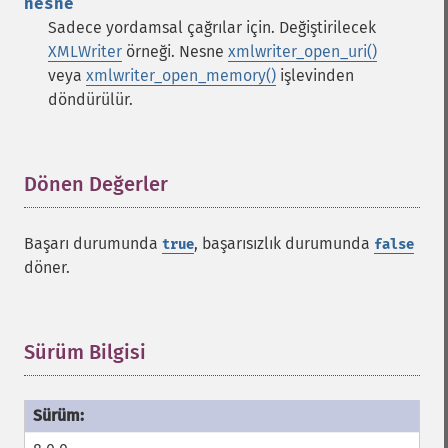
nesne
Sadece yordamsal çağrılar için. Değiştirilecek
XMLWriter
örneği. Nesne
xmlwriter_open_uri()
veya
xmlwriter_open_memory()
işlevinden
döndürülür.
Dönen Değerler
¶
Başarı durumunda
, başarısızlık durumunda
true
false
döner.
Sürüm Bilgisi
¶