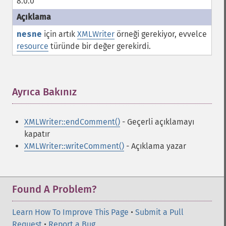
8.0.0
nesne
için artık
XMLWriter
örneği gerekiyor, evvelce
resource
türünde bir değer gerekirdi.
Ayrıca Bakınız
¶
XMLWriter::endComment()
- Geçerli açıklamayı
kapatır
XMLWriter::writeComment()
- Açıklama yazar
Found A Problem?
Learn How To Improve This Page
•
Submit a Pull
Request
•
Report a Bug