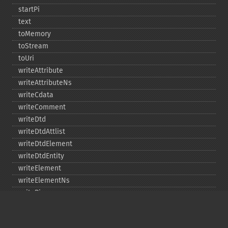
startPi
text
toMemory
toStream
toUri
writeAttribute
writeAttributeNs
writeCdata
writeComment
writeDtd
writeDtdAttlist
writeDtdElement
writeDtdEntity
writeElement
writeElementNs
writePi
writeRaw