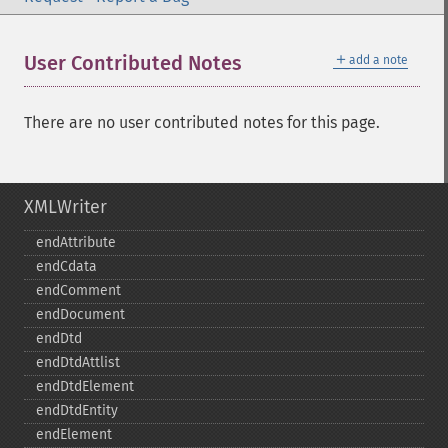
＋
User Contributed Notes
add a note
There are no user contributed notes for this page.
XMLWriter
endAttribute
endCdata
endComment
endDocument
endDtd
endDtdAttlist
endDtdElement
endDtdEntity
endElement