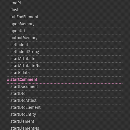
endPi
flush
fullEndElement
openMemory
openUri
outputMemory
setIndent
setIndentString
startAttribute
startAttributeNs
startCdata
startComment
startDocument
startDtd
startDtdAttlist
startDtdElement
startDtdEntity
startElement
startElementNs