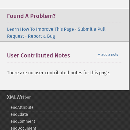
Found A Problem?
Learn How To Improve This Page
•
Submit a Pull
Request
•
Report a Bug
＋
User Contributed Notes
add a note
There are no user contributed notes for this page.
XMLWriter
endAttribute
endCdata
endComment
endDocument