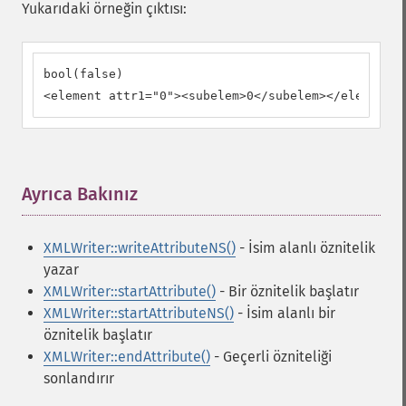
Yukarıdaki örneğin çıktısı:
bool(false)

<element attr1="0"><subelem>0</subelem></element>
Ayrıca Bakınız
¶
XMLWriter::writeAttributeNS()
- İsim alanlı öznitelik
yazar
XMLWriter::startAttribute()
- Bir öznitelik başlatır
XMLWriter::startAttributeNS()
- İsim alanlı bir
öznitelik başlatır
XMLWriter::endAttribute()
- Geçerli özniteliği
sonlandırır