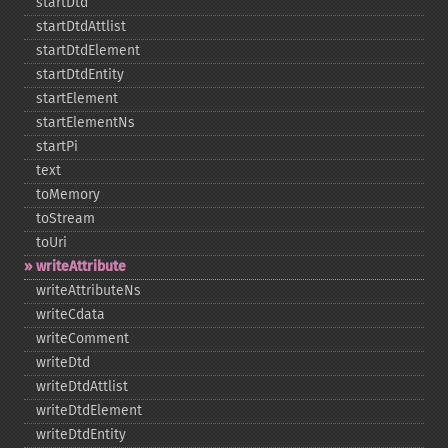
startDtd
startDtdAttlist
startDtdElement
startDtdEntity
startElement
startElementNs
startPi
text
toMemory
toStream
toUri
writeAttribute
writeAttributeNs
writeCdata
writeComment
writeDtd
writeDtdAttlist
writeDtdElement
writeDtdEntity