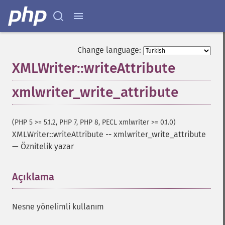
Change language:
XMLWriter::writeAttribute
xmlwriter_write_attribute
(PHP 5 >= 5.1.2, PHP 7, PHP 8, PECL xmlwriter >= 0.1.0)
XMLWriter::writeAttribute
--
xmlwriter_write_attribute
—
Öznitelik yazar
Açıklama
¶
Nesne yönelimli kullanım