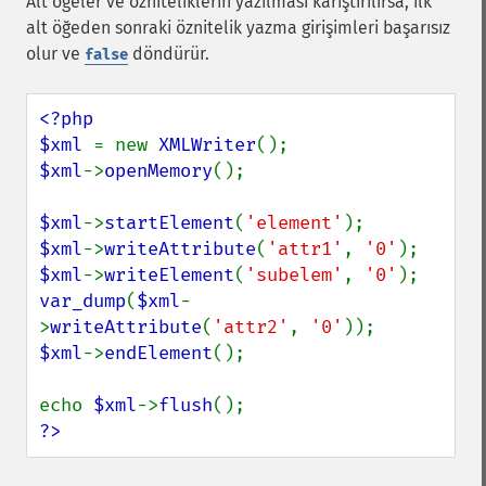
Alt öğeler ve özniteliklerin yazılması karıştırılırsa, ilk
alt öğeden sonraki öznitelik yazma girişimleri başarısız
olur ve
döndürür.
false
<?php

$xml 
= new 
XMLWriter
$xml
->
openMemory
();

$xml
->
startElement
(
'element'
$xml
->
writeAttribute
(
'attr1'
, 
'0'
$xml
->
writeElement
(
'subelem'
, 
'0'
var_dump
(
$xml
-
>
writeAttribute
(
'attr2'
, 
'0'
$xml
->
endElement
();

echo 
$xml
->
flush
?>