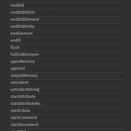
endDtd
endDtdAttlist
endDtdElement
endDtdEntity
endElement
endPi
flush
fullEndElement
openMemory
openUri
outputMemory
setIndent
setIndentString
startAttribute
startAttributeNs
startCdata
startComment
startDocument