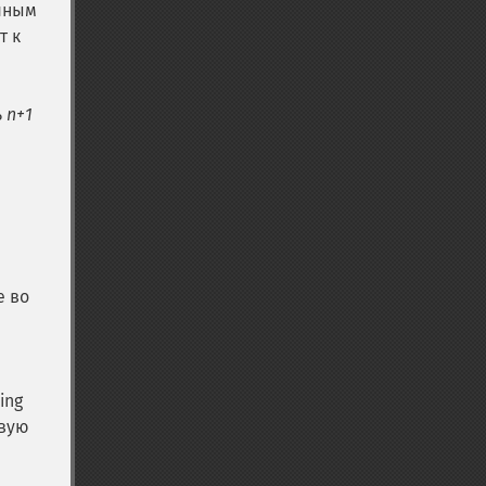
чным
т к
ь
n+1
е во
ing
овую