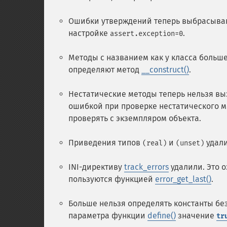
Ошибки утверждений теперь выбрасывают
настройке
.
assert.exception=0
Методы с названием как у класса больше
определяют метод
__construct()
.
Нестатические методы теперь нельзя вы
ошибкой при проверке нестатического м
проверять с экземпляром объекта.
Приведения типов
и
удали
(real)
(unset)
INI-директиву
track_errors
удалили. Это о
пользуются функцией
error_get_last()
.
Больше нельзя определять константы без
параметра функции
define()
значение
tr