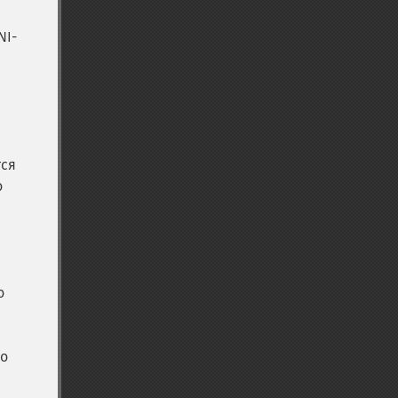
NI-
ся
о
о
го