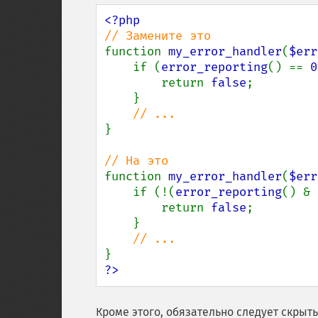
function 
my_error_handler
(
$err
    if (
error_reporting
() == 
0
        return 
false
;

    }

}

function 
my_error_handler
(
$err
    if (!(
error_reporting
() & 
        return 
false
;

    }

?>
Кроме этого, обязательно следует скры