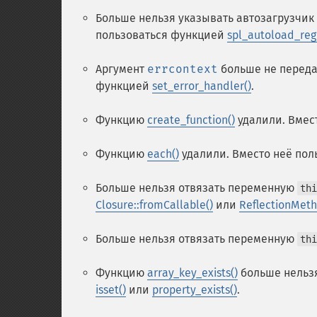
Больше нельзя указывать автозагрузчи
пользоваться функцией
spl_autoload_regi
Аргумент
errcontext
больше не переда
функцией
set_error_handler()
.
Функцию
create_function()
удалили. Вмес
Функцию
each()
удалили. Вместо неё пол
Больше нельзя отвязать переменную
thi
Closure::fromCallable()
или
ReflectionMeth
Больше нельзя отвязать переменную
thi
Функцию
array_key_exists()
больше нельзя
isset()
или
property_exists()
.