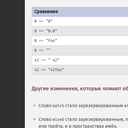
Сравнение
0 == "0"
0 == "0.0"
0 == "foo"
0 == ""
42 == " 42"
42 == "42foo"
Другие изменения, которые ломают о
Слово
стало зарезервированным к
match
Слово
стало зарезервированным, по
mixed
или трейта, и в пространствах имён.