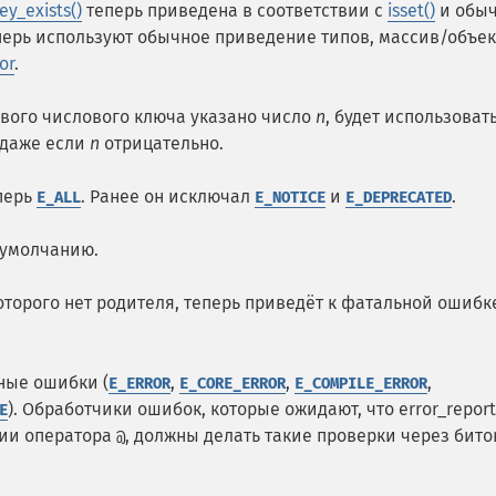
ey_exists()
теперь приведена в соответствии с
isset()
и обы
перь используют обычное приведение типов, массив/объек
or
.
рвого числового ключа указано число
n
, будет использоват
 даже если
n
отрицательно.
еперь
. Ранее он исключал
и
.
E_ALL
E_NOTICE
E_DEPRECATED
 умолчанию.
которого нет родителя, теперь приведёт к фатальной ошибк
ные ошибки (
,
,
,
E_ERROR
E_CORE_ERROR
E_COMPILE_ERROR
). Обработчики ошибок, которые ожидают, что error_report
E
ии оператора
, должны делать такие проверки через бит
@