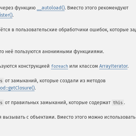
к через функцию
__autoload()
. Вместо этого рекомендуют
ster()
.
ётся в пользовательские обработчики ошибок, которые з
то неё пользуются анонимными функцииями.
ьзуются конструкцией
или классом
ArrayIterator
.
foreach
от замыканий, которые создали из методов
s
od::getClosure()
.
от правильных замыканий, которые содержат
.
s
this
 вызывать с объектами. Вместо этого можно использовать