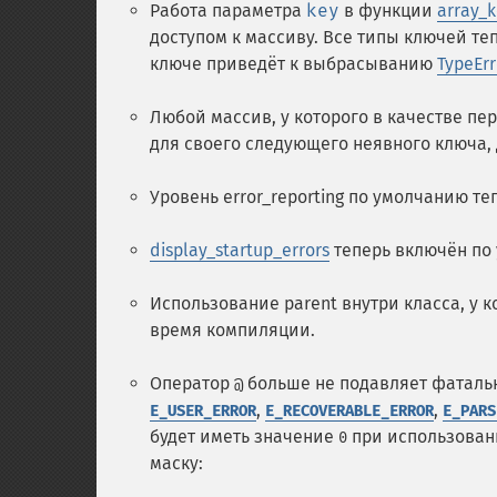
Работа параметра
key
в функции
array_k
доступом к массиву. Все типы ключей те
ключе приведёт к выбрасыванию
TypeErr
Любой массив, у которого в качестве пе
для своего следующего неявного ключа,
Уровень error_reporting по умолчанию т
display_startup_errors
теперь включён по
Использование
parent
внутри класса, у 
время компиляции.
Оператор
больше не подавляет фаталь
@
,
,
E_USER_ERROR
E_RECOVERABLE_ERROR
E_PARS
будет иметь значение
при использован
0
маску: