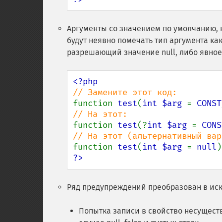
Аргументы со значением по умолчанию, 
будут неявно помечать тип аргумента как
разрешающий значение null, либо явно
function 
test
(
int $arg 
= 
CONST
function 
test
(?
int $arg 
= 
CONS
function 
test
(
int $arg 
= 
null
?>
Ряд предупреждений преобразован в и
Попытка записи в свойство несуществ