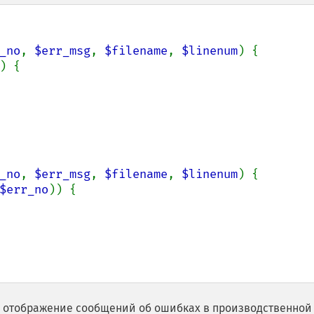
_no
, 
$err_msg
, 
$filename
, 
$linenum
) {

) {

_no
, 
$err_msg
, 
$filename
, 
$linenum
) {

$err_no
)) {

ть отображение сообщений об ошибках в производственной