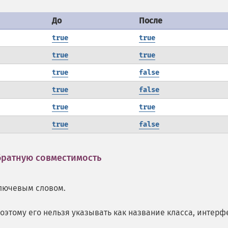
До
После
true
true
true
true
true
false
true
false
true
true
true
false
братную совместимость
¶
лючевым словом.
этому его нельзя указывать как название класса, интерф