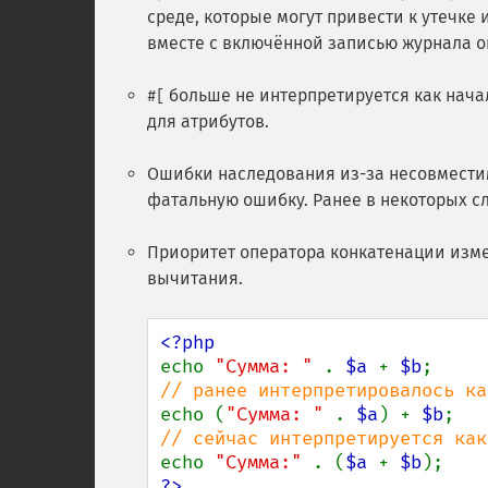
среде, которые могут привести к утечке
вместе с включённой записью журнала 
больше не интерпретируется как начал
#[
для атрибутов.
Ошибки наследования из-за несовместим
фатальную ошибку. Ранее в некоторых с
Приоритет оператора конкатенации изме
вычитания.
echo 
"Сумма: " 
. 
$a 
+ 
$b
echo (
"Сумма: " 
. 
$a
) + 
$b
echo 
"Сумма:" 
. (
$a 
+ 
$b
?>