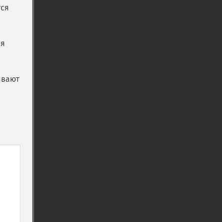
тся
ся
ывают