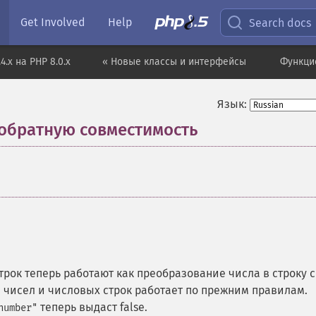
Get Involved
Help
Search docs
4.x на PHP 8.0.x
« Новые классы и интерфейсы
Функцио
Язык:
обратную совместимость
¶
рок теперь работают как преобразование числа в строку с
чисел и числовых строк работает по прежним правилам.
теперь выдаст false.
number"