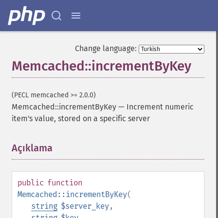
Change language:
Memcached::incrementByKey
(PECL memcached >= 2.0.0)
Memcached::incrementByKey
—
Increment numeric
item's value, stored on a specific server
Açıklama
¶
public
function
Memcached::incrementByKey
(
string
$server_key
,
string
$key
,