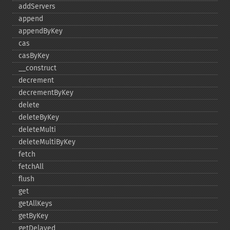
addServers
append
appendByKey
cas
casByKey
_​_​construct
decrement
decrementByKey
delete
deleteByKey
deleteMulti
deleteMultiByKey
fetch
fetchAll
flush
get
getAllKeys
getByKey
getDelayed