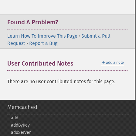
Found A Problem?
Learn How To Improve This Page
•
Submit a Pull
Request
•
Report a Bug
＋
User Contributed Notes
add a note
There are no user contributed notes for this page.
Memcached
add
addByKey
addServer