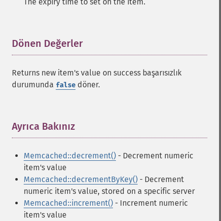
The expiry time to set on the item.
Dönen Değerler
¶
Returns new item's value on success başarısızlık
durumunda
döner.
false
Ayrıca Bakınız
¶
Memcached::decrement()
- Decrement numeric
item's value
Memcached::decrementByKey()
- Decrement
numeric item's value, stored on a specific server
Memcached::increment()
- Increment numeric
item's value