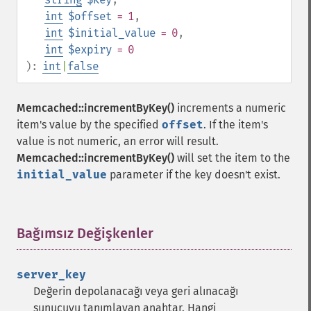
int
$offset
= 1
,
int
$initial_value
= 0
,
int
$expiry
= 0
):
int
|
false
Memcached::incrementByKey()
increments a numeric
item's value by the specified
offset
. If the item's
value is not numeric, an error will result.
Memcached::incrementByKey()
will set the item to the
initial_value
parameter if the key doesn't exist.
Bağımsız Değişkenler
¶
server_key
Değerin depolanacağı veya geri alınacağı
sunucuyu tanımlayan anahtar. Hangi