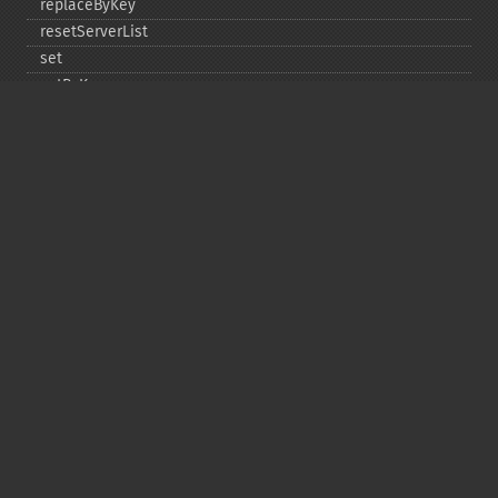
replaceByKey
resetServerList
set
setByKey
setEncodingKey
setMulti
setMultiByKey
setOption
setOptions
setSaslAuthData
touch
touchByKey
Copyright © 2001-2026 The PHP Documentation
Group