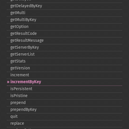
getDelayedByKey
getMulti
getMultiByKey
getOption
getResultCode
getResultMessage
getServerByKey
getServerList
getStats
getVersion
increment
incrementByKey
isPersistent
isPristine
prepend
prependByKey
quit
replace