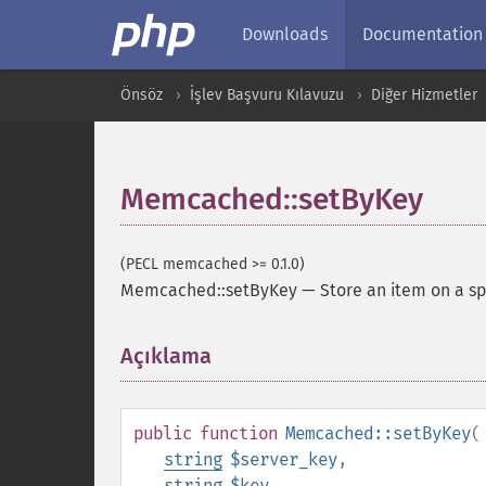
Downloads
Documentation
Önsöz
İşlev Başvuru Kılavuzu
Diğer Hizmetler
Memcached::setByKey
(PECL memcached >= 0.1.0)
Memcached::setByKey
—
Store an item on a sp
Açıklama
¶
public
function
Memcached::setByKey
(
string
$server_key
,
string
$key
,