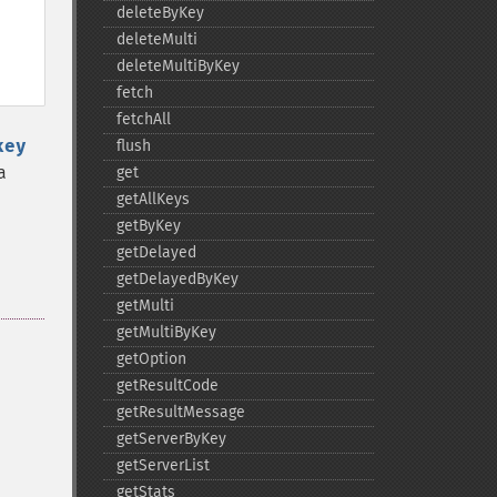
deleteByKey
deleteMulti
deleteMultiByKey
fetch
fetchAll
key
flush
a
get
getAllKeys
getByKey
getDelayed
getDelayedByKey
getMulti
getMultiByKey
getOption
getResultCode
,
getResultMessage
getServerByKey
getServerList
getStats