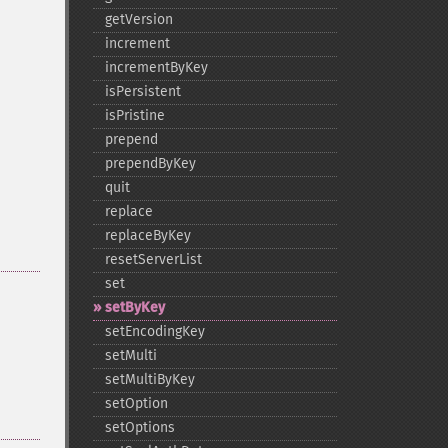
getVersion
increment
incrementByKey
isPersistent
isPristine
prepend
prependByKey
quit
replace
replaceByKey
resetServerList
set
setByKey
setEncodingKey
setMulti
setMultiByKey
setOption
setOptions