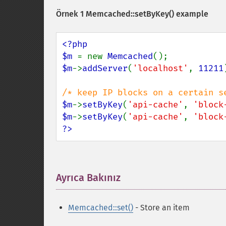
Örnek 1
Memcached::setByKey()
example
<?php

$m 
= new 
Memcached
$m
->
addServer
(
'localhost'
, 
11211
$m
->
setByKey
(
'api-cache'
, 
'block
$m
->
setByKey
(
'api-cache'
, 
'block
?>
Ayrıca Bakınız
¶
Memcached::set()
- Store an item