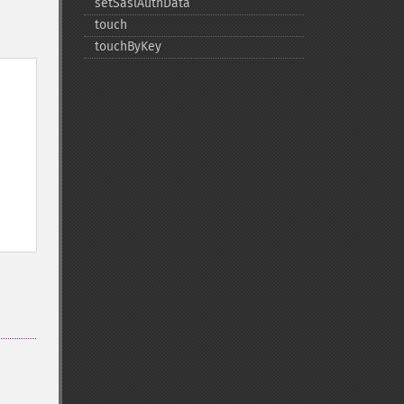
setSaslAuthData
touch
touchByKey