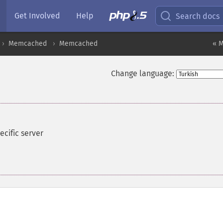
Get Involved
Help
Search docs
Memcached
Memcached
« 
Change language:
ecific server