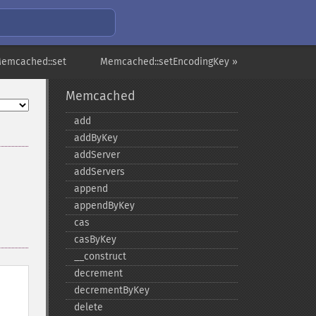
Memcached::set
Memcached::setEncodingKey »
Memcached
add
addByKey
addServer
addServers
append
appendByKey
cas
casByKey
_​_​construct
decrement
decrementByKey
delete