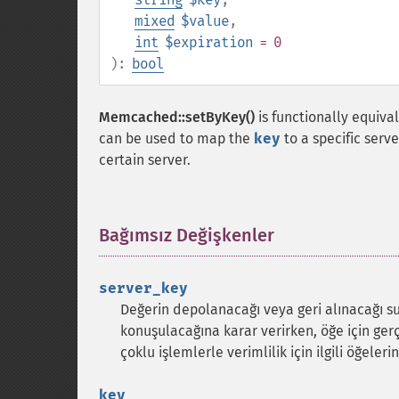
mixed
$value
,
int
$expiration
= 0
):
bool
Memcached::setByKey()
is functionally equiva
can be used to map the
key
to a specific serve
certain server.
Bağımsız Değişkenler
¶
server_key
Değerin depolanacağı veya geri alınacağı
konuşulacağına karar verirken, öğe için ger
çoklu işlemlerle verimlilik için ilgili öğeler
key