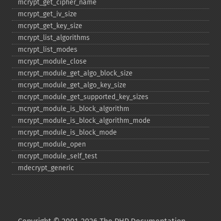
mcrypt_​get_​cipher_​name
mcrypt_​get_​iv_​size
mcrypt_​get_​key_​size
mcrypt_​list_​algorithms
mcrypt_​list_​modes
mcrypt_​module_​close
mcrypt_​module_​get_​algo_​block_​size
mcrypt_​module_​get_​algo_​key_​size
mcrypt_​module_​get_​supported_​key_​sizes
mcrypt_​module_​is_​block_​algorithm
mcrypt_​module_​is_​block_​algorithm_​mode
mcrypt_​module_​is_​block_​mode
mcrypt_​module_​open
mcrypt_​module_​self_​test
mdecrypt_​generic