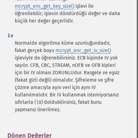
mcrypt_enc_get_key_size()
işlevi ile
öğrenilebilir; işlevin döndürdüğü değer ve daha
küçük her değer geçerlidir.
iv
Normalde algoritma küme uzunluğundadır,
fakat gerçek boyu
mcrypt_enc_get_iv_size()
işleviyle de öğrenebilirsiniz. ECB kipinde IV yok
sayılır. CFB, CBC, STREAM, nOFB ve OFB kipleri
için bir IV olması ZORUNLUdur. Rasgele ve eşsiz
(fakat gizli değil) olmalıdır. Şifreleme ve şifre
çözme amacıyla aynı veri için aynı IV
kullanılmalıdır. Bir IV kullanmak istemiyorsanız
sıfırlarla (\0) doldubilirsiniz, fakat bunu
yapmanız önerilmez.
Dönen Değerler
¶