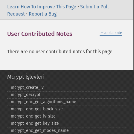
Learn How To Improve This Page
•
Submit a Pull
Request
•
Report a Bug
＋
User Contributed Notes
add a note
There are no user contributed notes for this page.
Mcrypt İşlevleri
mcrypt_​create_​iv
mcrypt_​decrypt
mcrypt_​enc_​get_​algorithms_​name
mcrypt_​enc_​get_​block_​size
mcrypt_​enc_​get_​iv_​size
mcrypt_​enc_​get_​key_​size
mcrypt_​enc_​get_​modes_​name