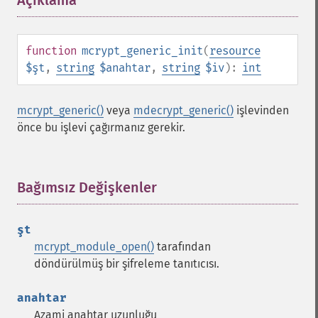
Açıklama
¶
function
mcrypt_generic_init
(
resource
$şt
,
string
$anahtar
,
string
$iv
):
int
mcrypt_generic()
veya
mdecrypt_generic()
işlevinden
önce bu işlevi çağırmanız gerekir.
Bağımsız Değişkenler
¶
şt
mcrypt_module_open()
tarafından
döndürülmüş bir şifreleme tanıtıcısı.
anahtar
Azami anahtar uzunluğu