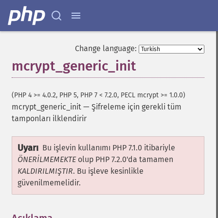
Change language:
mcrypt_generic_init
(PHP 4 >= 4.0.2, PHP 5, PHP 7 < 7.2.0, PECL mcrypt >= 1.0.0)
mcrypt_generic_init
—
Şifreleme için gerekli tüm
tamponları ilklendirir
Uyarı
Bu işlevin kullanımı PHP 7.1.0 itibariyle
ÖNERİLMEMEKTE
olup PHP 7.2.0'da tamamen
KALDIRILMIŞTIR
. Bu işleve kesinlikle
güvenilmemelidir.