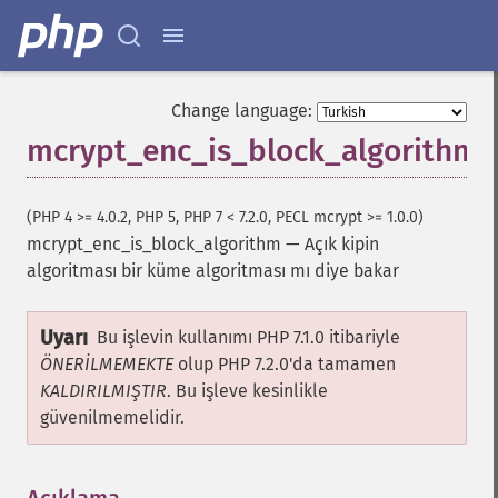
Change language:
mcrypt_enc_is_block_algorithm
(PHP 4 >= 4.0.2, PHP 5, PHP 7 < 7.2.0, PECL mcrypt >= 1.0.0)
mcrypt_enc_is_block_algorithm
—
Açık kipin
algoritması bir küme algoritması mı diye bakar
Uyarı
Bu işlevin kullanımı PHP 7.1.0 itibariyle
ÖNERİLMEMEKTE
olup PHP 7.2.0'da tamamen
KALDIRILMIŞTIR
. Bu işleve kesinlikle
güvenilmemelidir.