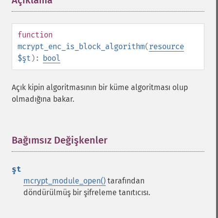
Açıklama
¶
function
mcrypt_enc_is_block_algorithm
(
resource
$şt
):
bool
Açık kipin algoritmasının bir küme algoritması olup
olmadığına bakar.
Bağımsız Değişkenler
¶
şt
mcrypt_module_open()
tarafından
döndürülmüş bir şifreleme tanıtıcısı.