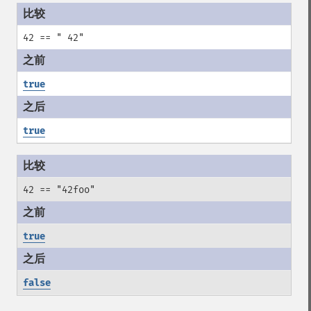
42 == " 42"
true
true
42 == "42foo"
true
false