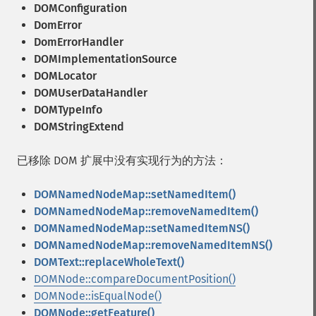
DOMConfiguration
DomError
DomErrorHandler
DOMImplementationSource
DOMLocator
DOMUserDataHandler
DOMTypeInfo
DOMStringExtend
已移除 DOM 扩展中没有实现行为的方法：
DOMNamedNodeMap::setNamedItem()
DOMNamedNodeMap::removeNamedItem()
DOMNamedNodeMap::setNamedItemNS()
DOMNamedNodeMap::removeNamedItemNS()
DOMText::replaceWholeText()
DOMNode::compareDocumentPosition()
DOMNode::isEqualNode()
DOMNode::getFeature()