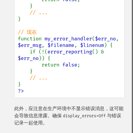
    }

}

function 
my_error_handler
(
$err_no
, 
$err_msg
, 
$filename
, 
$linenum
) {

    if (!(
error_reporting
() & 
$err_no
)) {

        return 
false
;

    }

?>
此外，应注意在生产环境中不显示错误消息，这可能
会导致信息泄露。确保
与错误
display_errors=Off
记录一起使用。