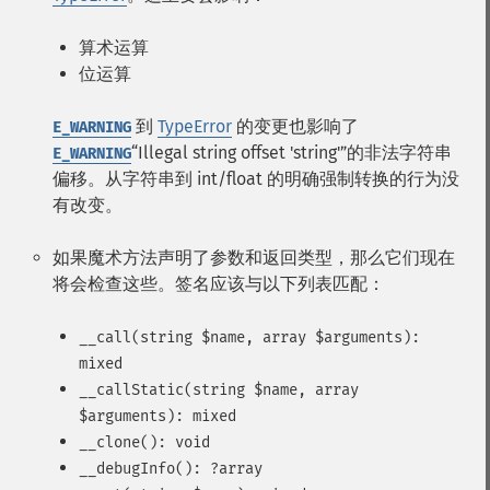
算术运算
位运算
到
TypeError
的变更也影响了
E_WARNING
“Illegal string offset 'string'”的非法字符串
E_WARNING
偏移。从字符串到 int/float 的明确强制转换的行为没
有改变。
如果魔术方法声明了参数和返回类型，那么它们现在
将会检查这些。签名应该与以下列表匹配：
__call(string $name, array $arguments):
mixed
__callStatic(string $name, array
$arguments): mixed
__clone(): void
__debugInfo(): ?array