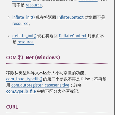
而不是
resource
。
inflate_init()
现在将返回
InflateContext
对象而不是
resource
。
deflate_init()
现在将返回
DeflateContext
对象而不
是
resource
。
COM 和 .Net (Windows)
¶
移除从类型库导入不区分大小写常量的功能。
com_load_typelib()
的第二个参数不再是 false；不再禁
用
com.autoregister_casesensitive
；忽略
com.typelib_file
中的不区分大小写标记。
CURL
¶