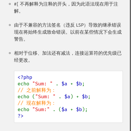
不再解释为注释的开头，因为此语法现在用于注
#[
解。
由于不兼容的方法签名（违反 LSP）导致的继承错误
现在将始终生成致命错误。以前在某些情况下会生成
警告。
相对于位移、加法还有减法，连接运算符的优先级已
经更改。
echo 
"Sum: " 
. 
$a 
+ 
$b
echo (
"Sum: " 
. 
$a
) + 
$b
echo 
"Sum:" 
. (
$a 
+ 
$b
?>