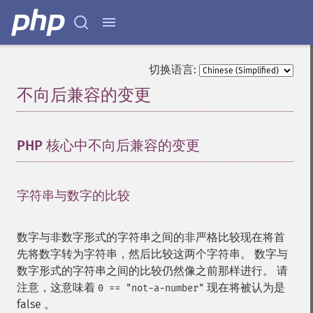
切换语言:
不向后兼容的变更
¶
PHP 核心中不向后兼容的变更
¶
字符串与数字的比较
¶
数字与非数字形式的字符串之间的非严格比较现在将首
先将数字转为字符串，然后比较这两个字符串。 数字与
数字形式的字符串之间的比较仍然像之前那样进行。 请
注意，这意味着
现在将被认为是
0 == "not-a-number"
false 。