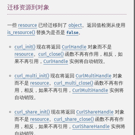
迁移资源到对象
¶
一些
resource
已经迁移到了
object
。返回值检测从使用
is_resource()
替换为是否是
。
false
curl_init()
现在将返回
CurlHandle
对象而不是
resource
。
curl_close()
函数不再有作用，相反，如
果不再引用，
CurlHandle
实例将自动销毁。
curl_multi_init()
现在将返回
CurlMultiHandle
对象
而不是
resource
。
curl_multi_close()
函数不再有作
用，相反，如果不再引用，
CurlMultiHandle
实例将
自动销毁。
curl_share_init()
现在将返回
CurlShareHandle
对象
而不是
resource
。
curl_share_close()
函数不再有作
用，相反，如果不再引用，
CurlShareHandle
实例将
自动销毁。