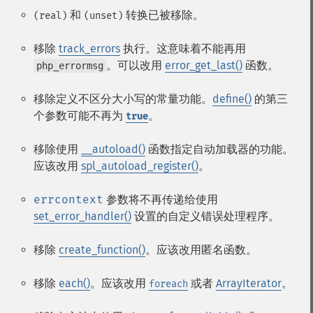
和
转换已被移除。
(real)
(unset)
移除
track_errors
执行。这意味着不能再用
。可以改用
error_get_last()
函数。
php_errormsg
移除定义不区分大小写的常量功能。
define()
的第三
个参数可能不再为
。
true
移除使用
__autoload()
函数指定自动加载器的功能。
应该改用
spl_autoload_register()
。
errcontext
参数将不再传递给使用
set_error_handler()
设置的自定义错误处理程序。
移除
create_function()
。应该改用匿名函数。
移除
each()
。应该改用
或者
ArrayIterator
。
foreach