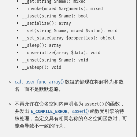
__get(string $name): mixed
__invoke(mixed $arguments): mixed
__isset(string $name): bool
__serialize(): array
__set(string $name, mixed $value): void
__set_state(array $properties): object
__sleep(): array
__unserialize(array $data): void
__unset(string $name): void
__wakeup(): void
call_user_func_array()
数组的键现在将解释为参数
名，而不是默默忽略。
不再允许在命名空间内声明名为
的函数，
assert()
并发出
。
assert()
函数受引擎的特
E_COMPILE_ERROR
殊处理，当定义具有相同名称的命名空间函数时，可
能会导致不一致的行为。