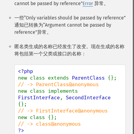
cannot be passed by reference”
Error
异常。
一些“Only variables should be passed by reference”
通知已转换为“Argument cannot be passed by
reference”异常。
匿名类生成的名称已经发生了改变。现在生成的名称
将包括第一个父类或接口的名称：
new class extends 
ParentClass 
new class implements 
FirstInterface
, 
SecondInterface 
?>