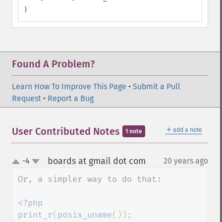
)
Found A Problem?
Learn How To Improve This Page
•
Submit a Pull
Request
•
Report a Bug
＋
User Contributed Notes
add a note
1 note
boards at gmail dot com
-4
20 years ago
¶
up
down
Or, a simpler way to do that:

<?php

print_r
(
posix_uname