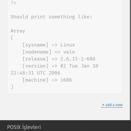
Should print something like:

Array

(

    [sysname] => Linux

    [nodename] => vaio

    [release] => 2.6.15-1-686

    [version] => #2 Tue Jan 10 
22:48:31 UTC 2006

    [machine] => i686

)
＋
add a note
POSIX İşlevleri