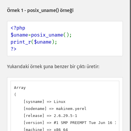
Örnek 1 -
posix_uname()
örneği
<?php

$uname
=
posix_uname
print_r
(
$uname
?>
Yukarıdaki örnek şuna benzer bir çıktı üretir:
Array

(

    [sysname] => Linux

    [nodename] => makinem.yerel

    [release] => 2.6.29.5-1

    [version] => #1 SMP PREEMPT Tue Jun 16 14:39:3
    [machine] => x86_64
