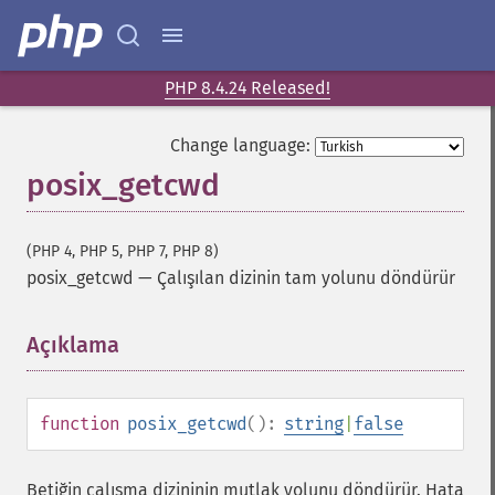
PHP 8.4.24 Released!
Change language:
posix_getcwd
(PHP 4, PHP 5, PHP 7, PHP 8)
posix_getcwd
—
Çalışılan dizinin tam yolunu döndürür
Açıklama
¶
function
posix_getcwd
():
string
|
false
Betiğin çalışma dizininin mutlak yolunu döndürür. Hata