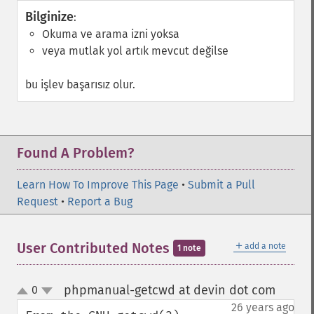
Bilginize
:
Okuma ve arama izni yoksa
veya mutlak yol artık mevcut değilse
bu işlev başarısız olur.
Found A Problem?
Learn How To Improve This Page
•
Submit a Pull
Request
•
Report a Bug
＋
User Contributed Notes
add a note
1 note
phpmanual-getcwd at devin dot com
0
¶
up
down
26 years ago