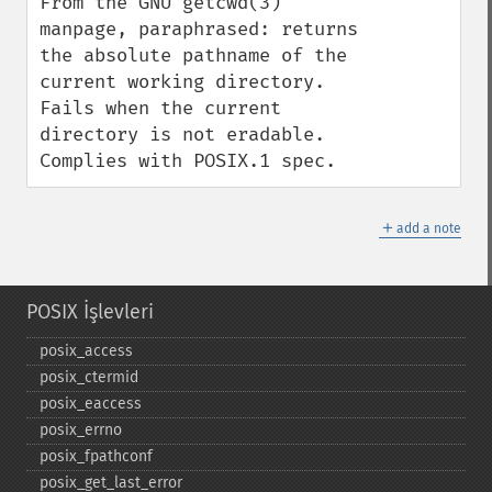
From the GNU getcwd(3) 
manpage, paraphrased: returns 
the absolute pathname of the 
current working directory.  
Fails when the current 
directory is not eradable.  
Complies with POSIX.1 spec.
＋
add a note
POSIX İşlevleri
posix_​access
posix_​ctermid
posix_​eaccess
posix_​errno
posix_​fpathconf
posix_​get_​last_​error