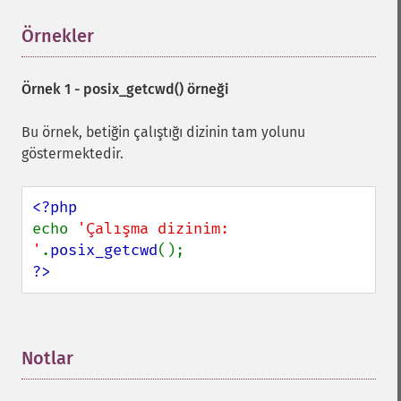
Örnekler
¶
Örnek 1 -
posix_getcwd()
örneği
Bu örnek, betiğin çalıştığı dizinin tam yolunu
göstermektedir.
echo 
'Çalışma dizinim: 
'
.
posix_getcwd
?>
Notlar
¶