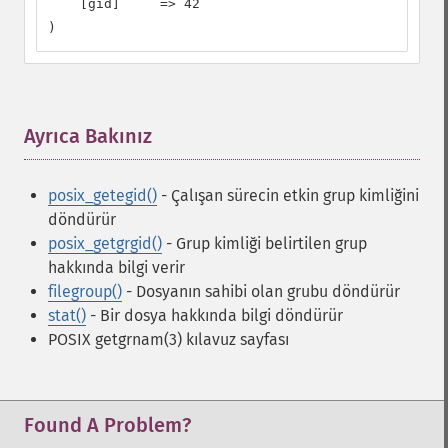
    [gid]     => 42

)
Ayrıca Bakınız
¶
posix_getegid()
- Çalışan sürecin etkin grup kimliğini
döndürür
posix_getgrgid()
- Grup kimliği belirtilen grup
hakkında bilgi verir
filegroup()
- Dosyanın sahibi olan grubu döndürür
stat()
- Bir dosya hakkında bilgi döndürür
POSIX getgrnam(3) kılavuz sayfası
Found A Problem?