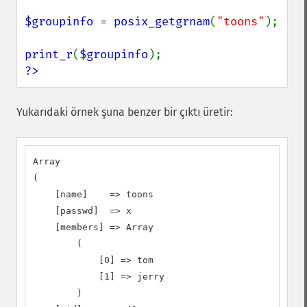
$groupinfo 
= 
posix_getgrnam
(
"toons"
);

print_r
(
$groupinfo
?>
Yukarıdaki örnek şuna benzer bir çıktı üretir:
Array

(

    [name]    => toons

    [passwd]  => x

    [members] => Array

        (

            [0] => tom

            [1] => jerry

        )
