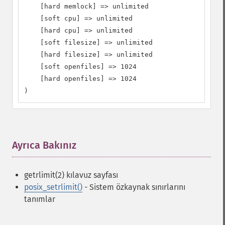
    [hard memlock] => unlimited

    [soft cpu] => unlimited

    [hard cpu] => unlimited

    [soft filesize] => unlimited

    [hard filesize] => unlimited

    [soft openfiles] => 1024

    [hard openfiles] => 1024

)
Ayrıca Bakınız
¶
getrlimit(2) kılavuz sayfası
posix_setrlimit()
- Sistem özkaynak sınırlarını
tanımlar