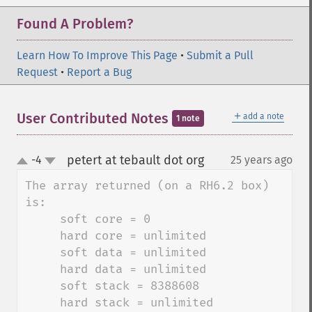
Found A Problem?
Learn How To Improve This Page
•
Submit a Pull
Request
•
Report a Bug
＋
User Contributed Notes
add a note
1 note
petert at tebault dot org
-4
25 years ago
¶
up
down
The array returned (on a RH6.2 box) 
is:

     soft core = 0

     hard core = unlimited

     soft data = unlimited

     hard data = unlimited

     soft stack = 8388608

     hard stack = unlimited
