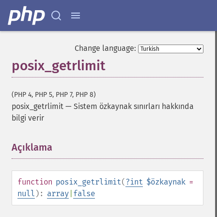
Change language:
posix_getrlimit
(PHP 4, PHP 5, PHP 7, PHP 8)
posix_getrlimit
—
Sistem özkaynak sınırları hakkında
bilgi verir
Açıklama
¶
function
posix_getrlimit
(
?
int
$özkaynak
=
null
):
array
|
false