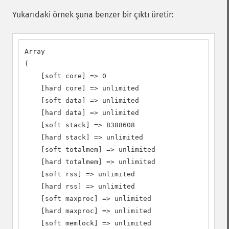
Yukarıdaki örnek şuna benzer bir çıktı üretir:
Array

(

    [soft core] => 0

    [hard core] => unlimited

    [soft data] => unlimited

    [hard data] => unlimited

    [soft stack] => 8388608

    [hard stack] => unlimited

    [soft totalmem] => unlimited

    [hard totalmem] => unlimited

    [soft rss] => unlimited

    [hard rss] => unlimited

    [soft maxproc] => unlimited

    [hard maxproc] => unlimited

    [soft memlock] => unlimited
