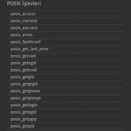
POSIX İşlevleri
posix_​access
posix_​ctermid
posix_​eaccess
posix_​errno
posix_​fpathconf
posix_​get_​last_​error
posix_​getcwd
posix_​getegid
posix_​geteuid
posix_​getgid
posix_​getgrgid
posix_​getgrnam
posix_​getgroups
posix_​getlogin
posix_​getpgid
posix_​getpgrp
posix_​getpid