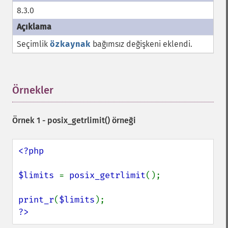
8.3.0
Seçimlik
özkaynak
bağımsız değişkeni eklendi.
Örnekler
¶
Örnek 1 -
posix_getrlimit()
örneği
<?php

$limits 
= 
posix_getrlimit
();

print_r
(
$limits
?>