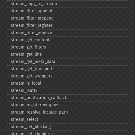
stream_​copy_​to_​stream
stream_​filter_​append
stream_​filter_​prepend
stream_​filter_​register
stream_​filter_​remove
stream_​get_​contents
stream_​get_​filters
stream_​get_​line
stream_​get_​meta_​data
stream_​get_​transports
stream_​get_​wrappers
stream_​is_​local
stream_​isatty
stream_​notification_​callback
stream_​register_​wrapper
stream_​resolve_​include_​path
stream_​select
stream_​set_​blocking
stream_​set_​chunk_​size