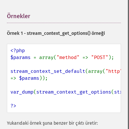
Örnekler
¶
Örnek 1 -
stream_context_get_options()
örneği
<?php

$params 
= array(
"method" 
=> 
"POST"
);

stream_context_set_default
(array(
"http" 
=> 
$params
));

var_dump
(
stream_context_get_options
(
strea
?>
Yukarıdaki örnek şuna benzer bir çıktı üretir: