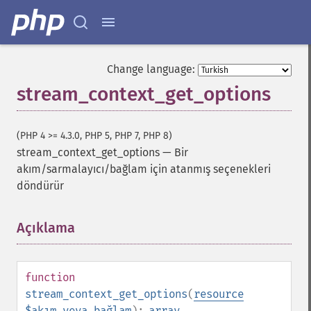
Change language:
stream_context_get_options
(PHP 4 >= 4.3.0, PHP 5, PHP 7, PHP 8)
stream_context_get_options
—
Bir
akım/sarmalayıcı/bağlam için atanmış seçenekleri
döndürür
Açıklama
¶
function
stream_context_get_options
(
resource
$akım_veya_bağlam
):
array