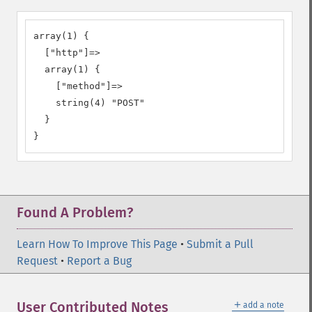
array(1) {

  ["http"]=>

  array(1) {

    ["method"]=>

    string(4) "POST"

  }

}
Found A Problem?
Learn How To Improve This Page
•
Submit a Pull
Request
•
Report a Bug
＋
User Contributed Notes
add a note