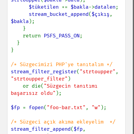
$tüketilen 
+= 
$bakla
->
datalen
;

stream_bucket_append
(
$çıkış
, 
$bakla
);

    }

    return 
PSFS_PASS_ON
;

  }

}

stream_filter_register
(
"strtoupper"
, 
"strtoupper_filter"
)

    or die(
"Süzgecin tanıtımı 
başarısız oldu"
);

$fp 
= 
fopen
(
"foo-bar.txt"
, 
"w"
);

stream_filter_append
(
$fp
, 