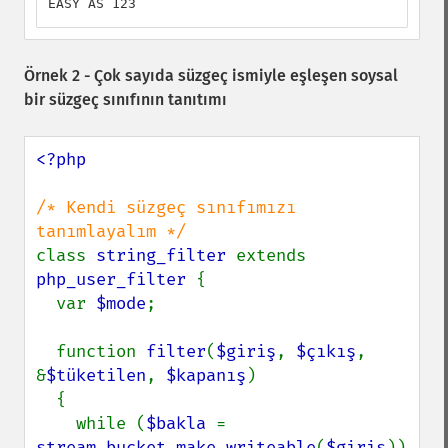
EASY AS 123
Örnek 2 - Çok sayıda süzgeç ismiyle eşleşen soysal
bir süzgeç sınıfının tanıtımı
<?php

/* Kendi süzgeç sınıfımızı 
class 
string_filter 
extends 
php_user_filter 
{

  var 
$mode
;

  function 
filter
(
$giriş
, 
$çıkış
, 
&
$tüketilen
, 
$kapanış
)

  {

    while (
$bakla 
= 
stream_bucket_make_writeable
(
$giriş
)) 