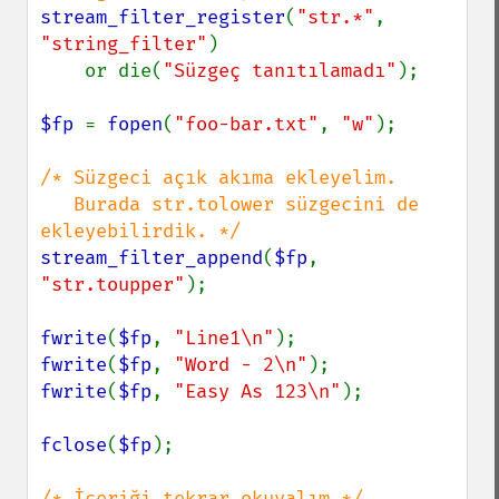
stream_filter_register
(
"str.*"
, 
"string_filter"
)

    or die(
"Süzgeç tanıtılamadı"
);

$fp 
= 
fopen
(
"foo-bar.txt"
, 
"w"
);

/* Süzgeci açık akıma ekleyelim.

   Burada str.tolower süzgecini de 
stream_filter_append
(
$fp
, 
"str.toupper"
);

fwrite
(
$fp
, 
"Line1\n"
fwrite
(
$fp
, 
"Word - 2\n"
fwrite
(
$fp
, 
"Easy As 123\n"
);

fclose
(
$fp
);
