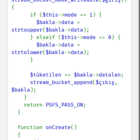
{

      if (
$this
->
mode 
== 
1
) {

$bakla
->
data 
= 
strtoupper
(
$bakla
->
data
);

      } elseif (
$this
->
mode 
== 
0
) {

$bakla
->
data 
= 
strtolower
(
$bakla
->
data
);

      }

$tüketilen 
+= 
$bakla
->
datalen
;

stream_bucket_append
(
$çıkış
, 
$bakla
);

    }

    return 
PSFS_PASS_ON
;

  }

  function 
onCreate
()

  {
