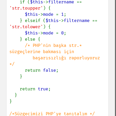
    if (
$this
->
filtername 
== 
'str.toupper'
) {

$this
->
mode 
= 
1
;

    } elseif (
$this
->
filtername 
== 
'str.tolower'
) {

$this
->
mode 
= 
0
;

    } else {

/* PHP'nin başka str.* 
süzgeçlerine bakması için

         başarısızlığı raporluyoruz 
*/

return 
false
;

    }

    return 
true
;

  }

}
