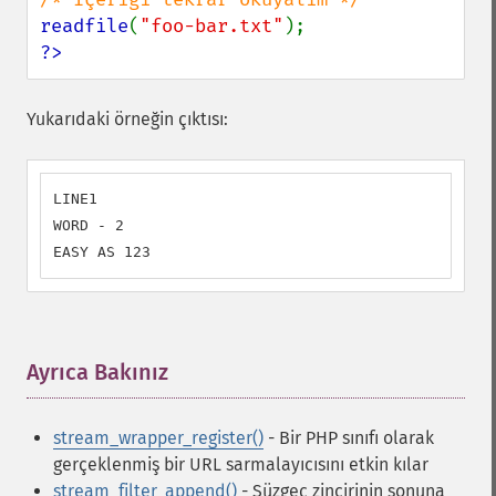
readfile
(
"foo-bar.txt"
?>
Yukarıdaki örneğin çıktısı:
LINE1

WORD - 2

EASY AS 123
Ayrıca Bakınız
¶
stream_wrapper_register()
- Bir PHP sınıfı olarak
gerçeklenmiş bir URL sarmalayıcısını etkin kılar
stream_filter_append()
- Süzgeç zincirinin sonuna