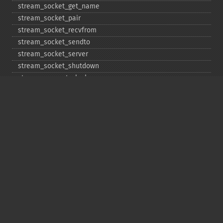
stream_​socket_​get_​name
stream_​socket_​pair
stream_​socket_​recvfrom
stream_​socket_​sendto
stream_​socket_​server
stream_​socket_​shutdown
stream_​supports_​lock
stream_​wrapper_​register
stream_​wrapper_​restore
stream_​wrapper_​unregister
Copyright © 2001-2026 The PHP Documentation
Group
My PHP.net
Contact
Other PHP.net sites