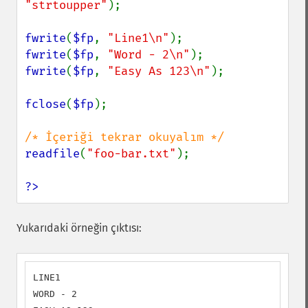
"strtoupper"
);

fwrite
(
$fp
, 
"Line1\n"
fwrite
(
$fp
, 
"Word - 2\n"
fwrite
(
$fp
, 
"Easy As 123\n"
);

fclose
(
$fp
);

readfile
(
"foo-bar.txt"
);

?>
Yukarıdaki örneğin çıktısı:
LINE1

WORD - 2
