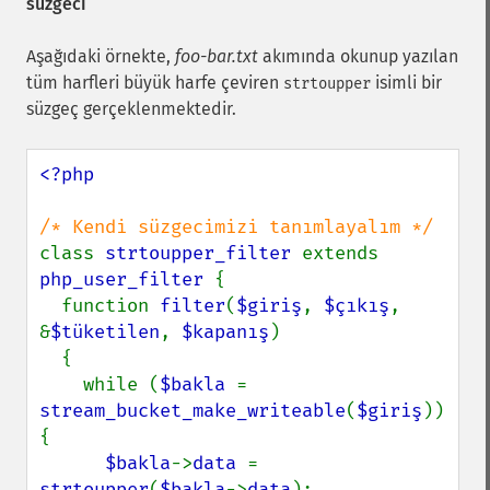
süzgeci
Aşağıdaki örnekte,
foo-bar.txt
akımında okunup yazılan
tüm harfleri büyük harfe çeviren
isimli bir
strtoupper
süzgeç gerçeklenmektedir.
<?php

class 
strtoupper_filter 
extends 
php_user_filter 
{

  function 
filter
(
$giriş
, 
$çıkış
, 
&
$tüketilen
, 
$kapanış
)

  {

    while (
$bakla 
= 
stream_bucket_make_writeable
(
$giriş
)) 
{

$bakla
->
data 
= 
strtoupper
(
$bakla
->
data
);
