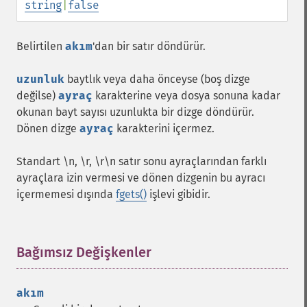
string
|
false
Belirtilen
akım
'dan bir satır döndürür.
uzunluk
baytlık veya daha önceyse (boş dizge
değilse)
ayraç
karakterine veya dosya sonuna kadar
okunan bayt sayısı uzunlukta bir dizge döndürür.
Dönen dizge
ayraç
karakterini içermez.
Standart \n, \r, \r\n satır sonu ayraçlarından farklı
ayraçlara izin vermesi ve dönen dizgenin bu ayracı
içermemesi dışında
fgets()
işlevi gibidir.
Bağımsız Değişkenler
¶
akım