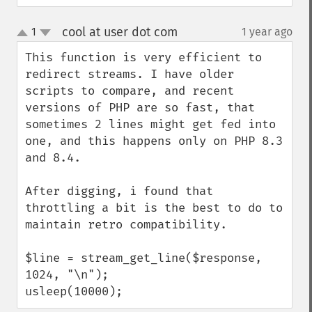
cool at user dot com
1
1 year ago
¶
up
down
This function is very efficient to 
redirect streams. I have older 
scripts to compare, and recent 
versions of PHP are so fast, that 
sometimes 2 lines might get fed into 
one, and this happens only on PHP 8.3 
and 8.4.

After digging, i found that 
throttling a bit is the best to do to 
maintain retro compatibility.

$line = stream_get_line($response, 
1024, "\n");

usleep(10000);