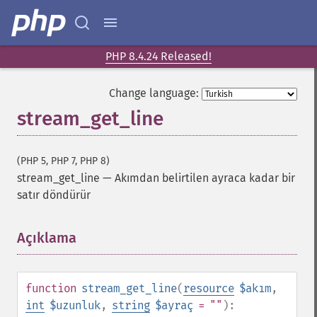
PHP 8.4.24 Released!
Change language:
stream_get_line
(PHP 5, PHP 7, PHP 8)
stream_get_line
—
Akımdan belirtilen ayraca kadar bir
satır döndürür
Açıklama
¶
function
stream_get_line
(
resource
$akım
,
int
$uzunluk
,
string
$ayraç
= ""
):