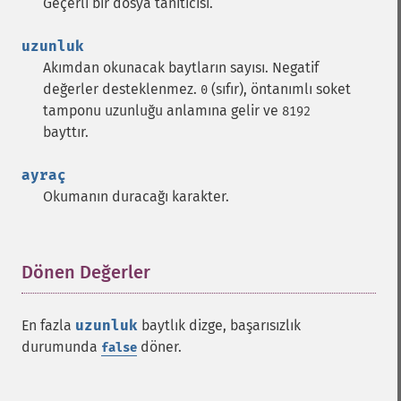
Geçerli bir dosya tanıtıcısı.
uzunluk
Akımdan okunacak baytların sayısı. Negatif
değerler desteklenmez.
(sıfır), öntanımlı soket
0
tamponu uzunluğu anlamına gelir ve
8192
bayttır.
ayraç
Okumanın duracağı karakter.
Dönen Değerler
¶
En fazla
uzunluk
baytlık dizge, başarısızlık
durumunda
döner.
false