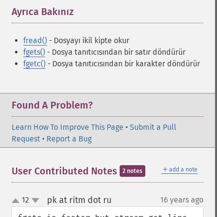
Ayrıca Bakınız
¶
fread()
- Dosyayı ikil kipte okur
fgets()
- Dosya tanıtıcısından bir satır döndürür
fgetc()
- Dosya tanıtıcısından bir karakter döndürür
Found A Problem?
Learn How To Improve This Page
•
Submit a Pull
Request
•
Report a Bug
＋
User Contributed Notes
add a note
2 notes
pk at ritm dot ru
12
16 years ago
¶
up
down