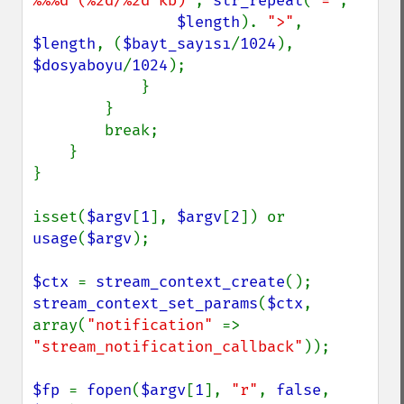
%%%d (%2d/%2d kb)"
, 
str_repeat
(
"="
,

$length
). 
">"
, 
$length
, (
$bayt_sayısı
/
1024
), 
$dosyaboyu
/
1024
);

            }

        }

        break;

    }

}

isset(
$argv
[
1
], 
$argv
[
2
]) or 
usage
(
$argv
);

$ctx 
= 
stream_context_create
stream_context_set_params
(
$ctx
, 
array(
"notification" 
=> 
"stream_notification_callback"
));

$fp 
= 
fopen
(
$argv
[
1
], 
"r"
, 
false
, 