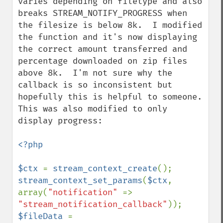
varies depending on filetype and also 
breaks STREAM_NOTIFY_PROGRESS when 
the filesize is below 8k.  I modified 
the function and it's now displaying 
the correct amount transferred and 
percentage downloaded on zip files 
above 8k.  I'm not sure why the 
callback is so inconsistent but 
hopefully this is helpful to someone.  
This was also modified to only 
display progress:

<?php

$ctx 
= 
stream_context_create
stream_context_set_params
(
$ctx
, 
array(
"notification" 
=> 
"stream_notification_callback"
$fileData 
= 