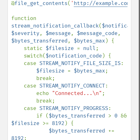
@
file_get_contents
(
'
http://example.com/te
function 
stream_notification_callback
(
$notificatio
$severity
, 
$message
, 
$message_code
, 
$bytes_transferred
, 
$bytes_max
) {

    static 
$filesize 
= 
null
;

    switch(
$notification_code
) {

    case 
STREAM_NOTIFY_FILE_SIZE_IS
:

$filesize 
= 
$bytes_max
;

        break;

    case 
STREAM_NOTIFY_CONNECT
:

        echo 
"Connected...\n"
;

        break;

    case 
STREAM_NOTIFY_PROGRESS
:

        if (
$bytes_transferred 
> 
0 
&& 
$filesize 
>= 
8192
) {

$bytes_transferred 
+= 
8192
;
