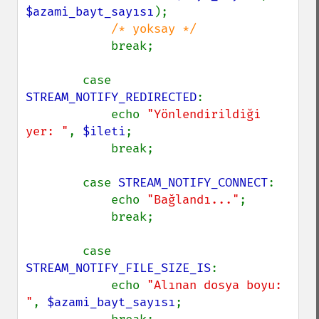
$azami_bayt_sayısı
);

/* yoksay */

break;

        case 
STREAM_NOTIFY_REDIRECTED
:

            echo 
"Yönlendirildiği 
yer: "
, 
$ileti
;

            break;

        case 
STREAM_NOTIFY_CONNECT
:

            echo 
"Bağlandı..."
;

            break;

        case 
STREAM_NOTIFY_FILE_SIZE_IS
:

            echo 
"Alınan dosya boyu: 
"
, 
$azami_bayt_sayısı
;
