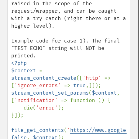
raised in the scope of the 
request/wrapper, and can be caught 
with a try catch (right there or at a 
higher level).

Example code for case 1). The final 
"TEST ECHO" string will NOT be 
<?php

$context 
= 
stream_context_create
([
'http' 
=> 
[
'ignore_errors' 
=> 
true
stream_context_set_params
(
$context
, 
[
'notification' 
=> function () {

    die(
'error'
);

}]);

file_get_contents
(
'
https://www.google.com
false
, 
$context
);
