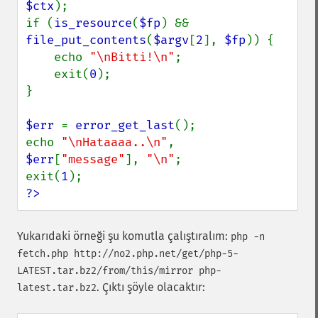
$ctx
);

if (
is_resource
(
$fp
) && 
file_put_contents
(
$argv
[
2
], 
$fp
)) {

    echo 
"\nBitti!\n"
;

    exit(
0
);

}

$err 
= 
error_get_last
();

echo 
"\nHataaaa..\n"
, 
$err
[
"message"
], 
"\n"
;

exit(
1
?>
Yukarıdaki örneği şu komutla çalıştıralım:
php -n
fetch.php http://no2.php.net/get/php-5-
LATEST.tar.bz2/from/this/mirror php-
. Çıktı şöyle olacaktır:
latest.tar.bz2