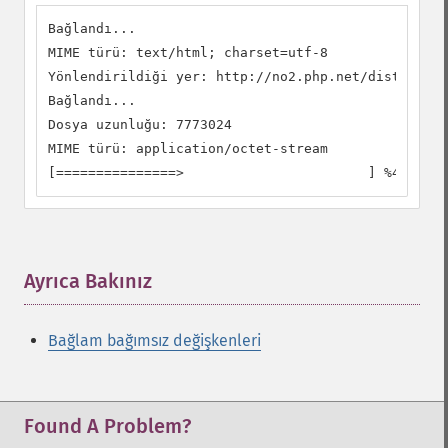
Bağlandı...

MIME türü: text/html; charset=utf-8

Yönlendirildiği yer: http://no2.php.net/distributi
Bağlandı...

Dosya uzunluğu: 7773024

MIME türü: application/octet-stream

[===============>                       ] %40 (307
Ayrıca Bakınız
¶
Bağlam bağımsız değişkenleri
Found A Problem?