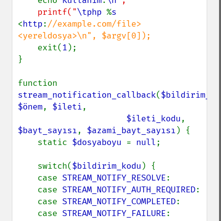
    echo 
Kullanım
:
\n
";

    printf("
\tphp 
%
s 
<
http
:
//example.com/file> 
<yereldosya>\n", $argv[0]);

exit(
1
);

}

function 
stream_notification_callback
(
$bildirim_ko
$önem
, 
$ileti
,

$ileti_kodu
, 
$bayt_sayısı
, 
$azami_bayt_sayısı
) {

    static 
$dosyaboyu 
= 
null
;

    switch(
$bildirim_kodu
) {

    case 
STREAM_NOTIFY_RESOLVE
:

    case 
STREAM_NOTIFY_AUTH_REQUIRED
:

    case 
STREAM_NOTIFY_COMPLETED
:

    case 
STREAM_NOTIFY_FAILURE
:
