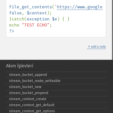
file_get_contents
(
'
https://www.google.com
false
, 
$context
);

}catch(
exception $e
) { }

echo 
"TEST ECHO"
?>
＋
add a note
Akım İşlevleri
stream_​bucket_​append
stream_​bucket_​make_​writeable
stream_​bucket_​new
stream_​bucket_​prepend
stream_​context_​create
stream_​context_​get_​default
stream_​context_​get_​options