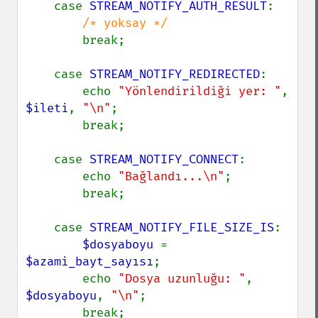
    case 
STREAM_NOTIFY_AUTH_RESULT
:

/* yoksay */

break;

    case 
STREAM_NOTIFY_REDIRECTED
:

        echo 
"Yönlendirildiği yer: "
, 
$ileti
, 
"\n"
;

        break;

    case 
STREAM_NOTIFY_CONNECT
:

        echo 
"Bağlandı...\n"
;

        break;

    case 
STREAM_NOTIFY_FILE_SIZE_IS
:

$dosyaboyu 
= 
$azami_bayt_sayısı
;

        echo 
"Dosya uzunluğu: "
, 
$dosyaboyu
, 
"\n"
;

        break;
