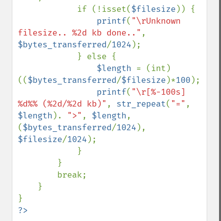
            if (!isset(
$filesize
)) {

printf
(
"\rUnknown 
filesize.. %2d kb done.."
, 
$bytes_transferred
/
1024
);

            } else {

$length 
= (int)
((
$bytes_transferred
/
$filesize
)*
100
);

printf
(
"\r[%-100s] 
%d%% (%2d/%2d kb)"
, 
str_repeat
(
"="
, 
$length
). 
">"
, 
$length
, 
(
$bytes_transferred
/
1024
), 
$filesize
/
1024
);

            }

        }

        break;

    }

?>