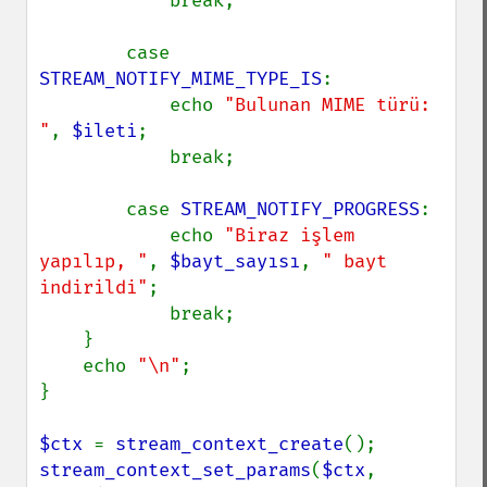
            break;

        case 
STREAM_NOTIFY_MIME_TYPE_IS
:

            echo 
"Bulunan MIME türü: 
"
, 
$ileti
;

            break;

        case 
STREAM_NOTIFY_PROGRESS
:

            echo 
"Biraz işlem 
yapılıp, "
, 
$bayt_sayısı
, 
" bayt 
indirildi"
;

            break;

    }

    echo 
"\n"
;

}

$ctx 
= 
stream_context_create
stream_context_set_params
(
$ctx
, 