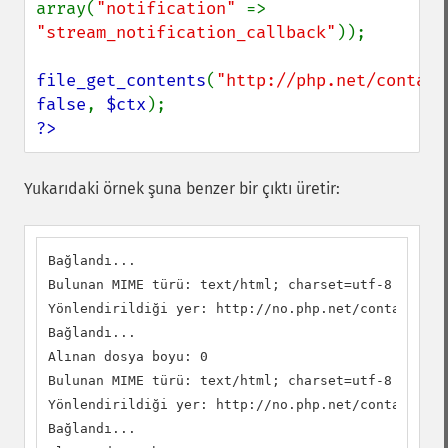
array(
"notification" 
=> 
"stream_notification_callback"
));

file_get_contents
(
"http://php.net/contact
false
, 
$ctx
?>
Yukarıdaki örnek şuna benzer bir çıktı üretir:
Bağlandı...

Bulunan MIME türü: text/html; charset=utf-8

Yönlendirildiği yer: http://no.php.net/contact

Bağlandı...

Alınan dosya boyu: 0

Bulunan MIME türü: text/html; charset=utf-8

Yönlendirildiği yer: http://no.php.net/contact.php

Bağlandı...
