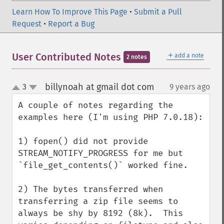
Learn How To Improve This Page
•
Submit a Pull
Request
•
Report a Bug
＋
User Contributed Notes
add a note
2 notes
billynoah at gmail dot com
3
9 years ago
¶
up
down
A couple of notes regarding the 
examples here (I'm using PHP 7.0.18):

1) fopen() did not provide 
STREAM_NOTIFY_PROGRESS for me but 
`file_get_contents()` worked fine.

2) The bytes transferred when 
transferring a zip file seems to 
always be shy by 8192 (8k).  This 