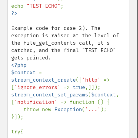
echo 
"TEST ECHO"
Example code for case 2). The 
exception is raised at the level of 
the file_get_contents call, it's 
catched, and the final "TEST ECHO" 
<?php

$context 
= 
stream_context_create
([
'http' 
=> 
[
'ignore_errors' 
=> 
true
stream_context_set_params
(
$context
, 
[
'notification' 
=> function () {

    throw new 
Exception
(
'...'
);

}]);

try{
