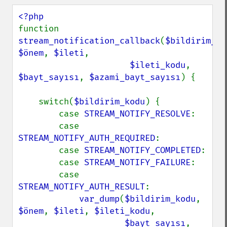
function 
stream_notification_callback
(
$bildirim_ko
$önem
, 
$ileti
,

$ileti_kodu
, 
$bayt_sayısı
, 
$azami_bayt_sayısı
) {

    switch(
$bildirim_kodu
) {

        case 
STREAM_NOTIFY_RESOLVE
:

        case 
STREAM_NOTIFY_AUTH_REQUIRED
:

        case 
STREAM_NOTIFY_COMPLETED
:

        case 
STREAM_NOTIFY_FAILURE
:

        case 
STREAM_NOTIFY_AUTH_RESULT
:

var_dump
(
$bildirim_kodu
, 
$önem
, 
$ileti
, 
$ileti_kodu
,

$bayt_sayısı
, 