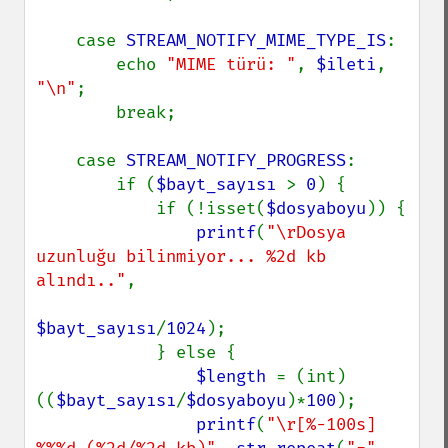
    case 
STREAM_NOTIFY_MIME_TYPE_IS
:

        echo 
"MIME türü: "
, 
$ileti
, 
"\n"
;

        break;

    case 
STREAM_NOTIFY_PROGRESS
:

        if (
$bayt_sayısı 
> 
0
) {

            if (!isset(
$dosyaboyu
)) {

printf
(
"\rDosya 
uzunluğu bilinmiyor... %2d kb 
alındı.."
,

$bayt_sayısı
/
1024
);

            } else {

$length 
= (int) 
((
$bayt_sayısı
/
$dosyaboyu
)*
100
);

printf
(
"\r[%-100s] 