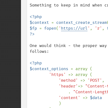
down
Something to keep in mind when c
<?php

$context 
= 
context_create_stream
$fp 
= 
fopen
(
'
https://url
'
, 
'r'
, 
One would think - the proper way
follows: 

<?php

$context_options 
= array (

'https' 
=> array (

'method' 
=> 
'POST'
,

'header'
=> 
"Content-
. 
"Content-Lengt
'content' 
=> 
$data

)
