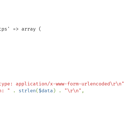
ps' => array (

type: application/x-www-form-urlencoded\r\n"

h: " 
. 
strlen
(
$data
) . 
"\r\n"
,
