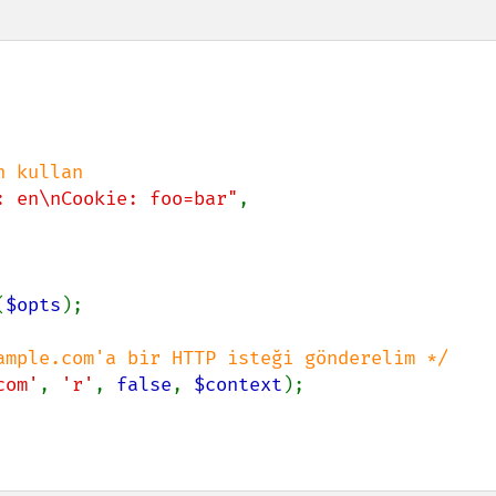
 kullan

: en\nCookie: foo=bar"
,

(
$opts
);

com'
, 
'r'
, 
false
, 
$context