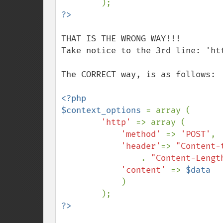
THAT IS THE WRONG WAY!!!

Take notice to the 3rd line: 'htt
The CORRECT way, is as follows:

<?php

$context_options 
= array (

'http' 
=> array (

'method' 
=> 
'POST'
,

'header'
=> 
"Content-
. 
"Content-Lengt
'content' 
=> 
$data

)
