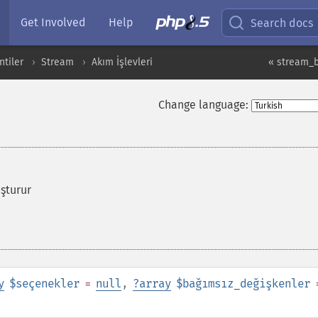
Get Involved
Help
Search docs
ntiler
Stream
Akım İşlevleri
« stream_
Change language:
şturur
y
$seçenekler
=
null
,
?
array
$bağımsız_değişkenler