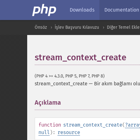
Downloads
Documentation
Önsöz
İşlev Başvuru Kılavuzu
Diğer Temel Ekle
stream_context_create
(PHP 4 >= 4.3.0, PHP 5, PHP 7, PHP 8)
stream_context_create
—
Bir akım bağlamı olu
Açıklama
¶
function
stream_context_create
(
?
arra
null
):
resource