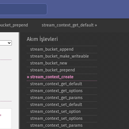
bucket_prepend
stream_context_get_default »
Akım İşlevleri
stream_​bucket_​append
stream_​bucket_​make_​writeable
stream_​bucket_​new
stream_​bucket_​prepend
stream_​context_​create
stream_​context_​get_​default
stream_​context_​get_​options
stream_​context_​get_​params
stream_​context_​set_​default
stream_​context_​set_​option
=
stream_​context_​set_​options
stream_​context_​set_​params