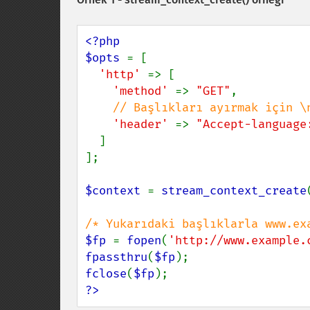
<?php

$opts 
= [

'http' 
=> [

'method' 
=> 
"GET"
,

// Başlıkları ayırmak için \n
'header' 
=> 
"Accept-language
  ]

];

$context 
= 
stream_context_create
$fp 
= 
fopen
(
'http://www.example.
fpassthru
(
$fp
fclose
(
$fp
?>