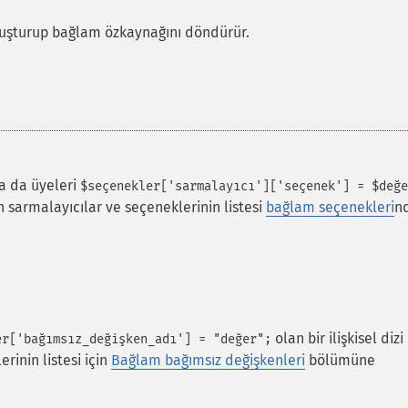
luşturup bağlam özkaynağını döndürür.
a da üyeleri
$seçenekler['sarmalayıcı']['seçenek'] = $değe
len sarmalayıcılar ve seçeneklerinin listesi
bağlam seçenekleri
n
olan bir ilişkisel dizi
er['bağımsız_değişken_adı'] = "değer";
rinin listesi için
Bağlam bağımsız değişkenleri
bölümüne