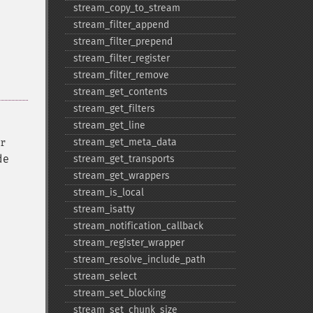
stream_​copy_​to_​stream
stream_​filter_​append
stream_​filter_​prepend
stream_​filter_​register
stream_​filter_​remove
stream_​get_​contents
stream_​get_​filters
stream_​get_​line
stream_​get_​meta_​data
r
de
stream_​get_​transports
stream_​get_​wrappers
stream_​is_​local
stream_​isatty
stream_​notification_​callback
stream_​register_​wrapper
stream_​resolve_​include_​path
stream_​select
stream_​set_​blocking
stream_​set_​chunk_​size