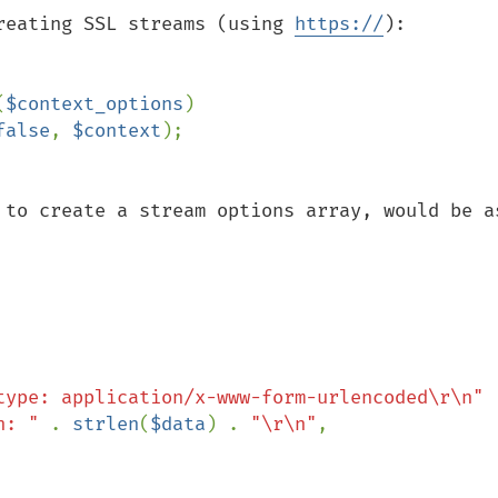
reating SSL streams (using 
https://
):

(
$context_options
false
, 
$context
 to create a stream options array, would be as
type: application/x-www-form-urlencoded\r\n"

h: " 
. 
strlen
(
$data
) . 
"\r\n"
,
