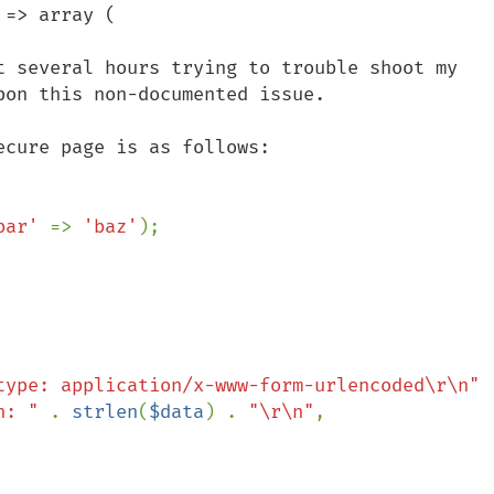
=> array (

t several hours trying to trouble shoot my 
on this non-documented issue.

cure page is as follows:

bar' 
=> 
'baz'
type: application/x-www-form-urlencoded\r\n"

h: " 
. 
strlen
(
$data
) . 
"\r\n"
,
