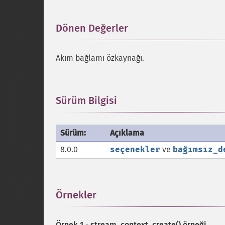
Dönen Değerler
¶
Akım bağlamı özkaynağı.
Sürüm Bilgisi
¶
Sürüm:
Açıklama
8.0.0
seçenekler
ve
bağımsız_d
Örnekler
¶
Örnek 1 -
stream_context_create()
örneği