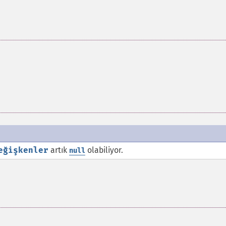
eğişkenler
artık
olabiliyor.
null