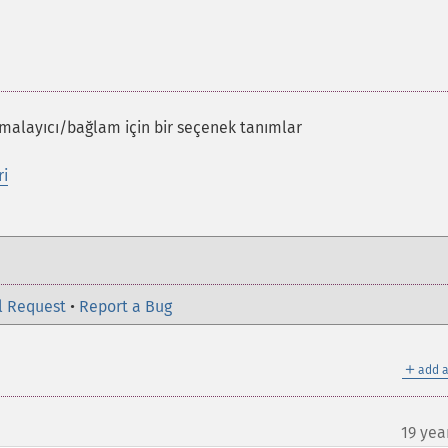
malayıcı/bağlam için bir seçenek tanımlar
ri
l Request
•
Report a Bug
＋
add a
19 yea