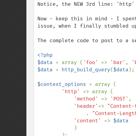
Notice, the NEW 3rd line: 'http' 
Now - keep this in mind - I spen
issue, when I finally stumbled up
The complete code to post to a se
<?php

$data 
= array (
'foo' 
=> 
'bar'
, 
'
$data 
= 
http_build_query
(
$data
);

$context_options 
= array (

'http' 
=> array (

'method' 
=> 
'POST'
,

'header'
=> 
"Content-
. 
"Content-Lengt
'content' 
=> 
$data

)

        );
