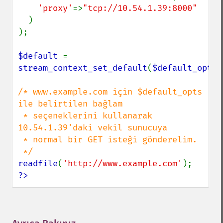
'proxy'
=>
"tcp://10.54.1.39:8000"

)

);

$default 
= 
stream_context_set_default
(
$default_opts
)
/* www.example.com için $default_opts 
ile belirtilen bağlam

 * seçeneklerini kullanarak 
10.54.1.39'daki vekil sunucuya

 * normal bir GET isteği gönderelim.

readfile
(
'http://www.example.com'
?>