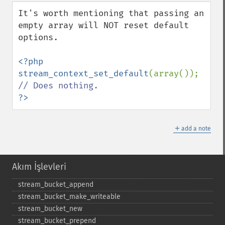
down
It's worth mentioning that passing an 
empty array will NOT reset default 
options.

<?php

stream_context_set_default
(array()); 
?>
＋
add a note
Akım İşlevleri
stream_​bucket_​append
stream_​bucket_​make_​writeable
stream_​bucket_​new
stream_​bucket_​prepend