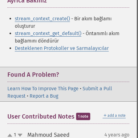
Ayrıca Bakınız
¶
stream_context_create()
- Bir akım bağlamı
oluşturur
stream_context_get_default()
- Öntanımlı akım
bağlamını döndürür
Desteklenen Protokoller ve Sarmalayıcılar
Found A Problem?
Learn How To Improve This Page
•
Submit a Pull
Request
•
Report a Bug
＋
User Contributed Notes
add a note
1 note
Mahmoud Saeed
1
4 years ago
¶
up