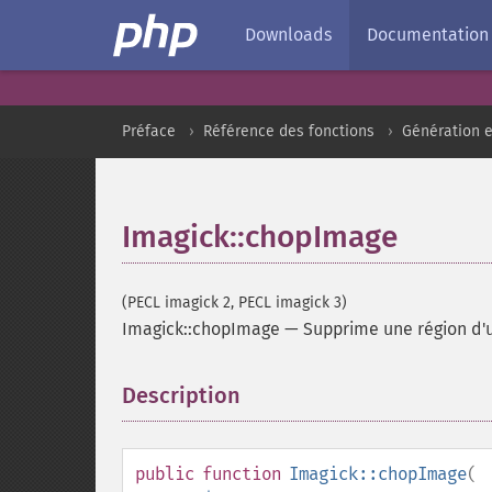
Downloads
Documentation
Préface
Référence des fonctions
Génération e
Imagick::chopImage
(PECL imagick 2, PECL imagick 3)
Imagick::chopImage
—
Supprime une région d'u
Description
¶
public
function
Imagick::chopImage
(