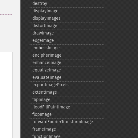
destroy
displayImage
displayImages
distortImage
drawImage
edgeImage
embossImage
encipherImage
enhanceImage
equalizeImage
evaluateImage
exportImagePixels
extentImage
flipImage
floodFillPaintImage
flopImage
forwardFourierTransformImage
frameImage
functionImage