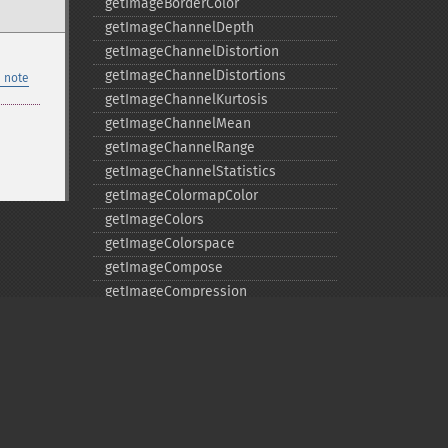
getImageBorderColor
getImageChannelDepth
getImageChannelDistortion
getImageChannelDistortions
 note
getImageChannelKurtosis
getImageChannelMean
getImageChannelRange
getImageChannelStatistics
getImageColormapColor
getImageColors
getImageColorspace
getImageCompose
getImageCompression
getImageCompressionQuality
getImageDelay
getImageDepth
getImageDispose
getImageDistortion
getImageFilename