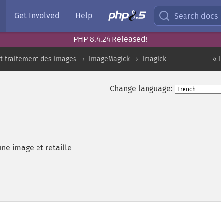
Get Involved
Help
Search docs
PHP 8.4.24 Released!
t traitement des images
ImageMagick
Imagick
« 
Change language:
ne image et retaille