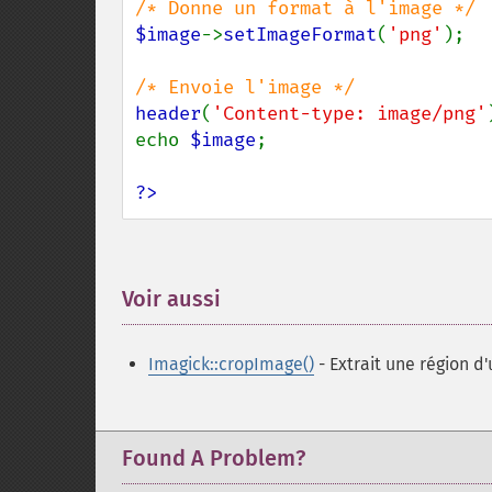
$image
->
setImageFormat
(
'png'
);

header
(
'Content-type: image/png'
echo 
$image
;

?>
Voir aussi
¶
Imagick::cropImage()
- Extrait une région d
Found A Problem?