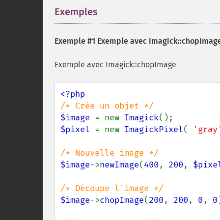
Exemples
¶
Exemple #1 Exemple avec
Imagick::chopImage
Exemple avec Imagick::chopImage
$image 
= new 
Imagick
$pixel 
= new 
ImagickPixel
( 
'gray
$image
->
newImage
(
400
, 
200
, 
$pixe
$image
->
chopImage
(
200
, 
200
, 
0
, 
0