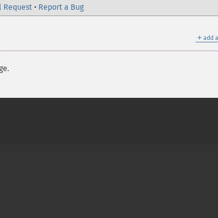
l Request
•
Report a Bug
＋
add a
ge.