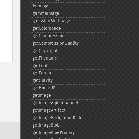
fxImage
gammaImage
gaussianBlurImage
getColorspace
getCompression
getCompressionQuality
getCopyright
getFilename
getFont
getFormat
getGravity
getHomeURL
getImage
getImageAlphaChannel
getImageArtifact
getImageBackgroundColor
getImageBlob
getImageBluePrimary