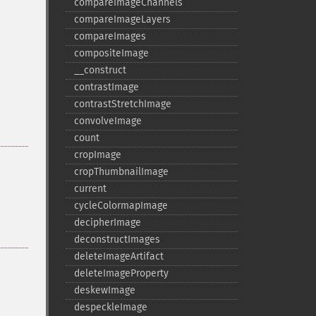
compareImageChannels
compareImageLayers
compareImages
compositeImage
_​_​construct
contrastImage
contrastStretchImage
convolveImage
count
cropImage
cropThumbnailImage
current
cycleColormapImage
decipherImage
deconstructImages
deleteImageArtifact
deleteImageProperty
deskewImage
despeckleImage