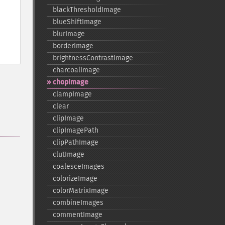
blackThresholdImage
blueShiftImage
blurImage
borderImage
brightnessContrastImage
charcoalImage
chopImage
clampImage
clear
clipImage
clipImagePath
clipPathImage
clutImage
coalesceImages
colorizeImage
colorMatrixImage
combineImages
commentImage