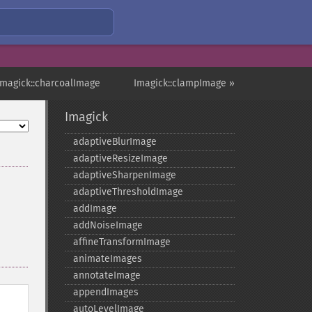
Imagick::charcoalImage
Imagick::clampImage »
Imagick
adaptiveBlurImage
adaptiveResizeImage
adaptiveSharpenImage
adaptiveThresholdImage
addImage
addNoiseImage
affineTransformImage
animateImages
annotateImage
appendImages
autoLevelImage