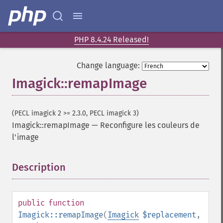
enhanceImage
equalizeImage
evaluateImage
exportImagePixels
PHP 8.4.24 Released!
extentImage
flipImage
Change language:
floodFillPaintImage
Imagick::remapImage
flopImage
forwardFourierTransformImage
frameImage
(PECL imagick 2 >= 2.3.0, PECL imagick 3)
functionImage
Imagick::remapImage
—
Reconfigure les couleurs de
fxImage
l'image
gammaImage
gaussianBlurImage
Description
¶
getColorspace
getCompression
getCompressionQuality
public
function
getCopyright
Imagick::remapImage
(
Imagick
$replacement
,
getFilename