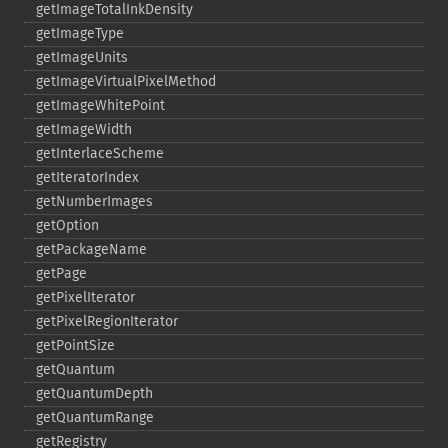
getImageTotalInkDensity
getImageType
getImageUnits
getImageVirtualPixelMethod
getImageWhitePoint
getImageWidth
getInterlaceScheme
getIteratorIndex
getNumberImages
getOption
getPackageName
getPage
getPixelIterator
getPixelRegionIterator
getPointSize
getQuantum
getQuantumDepth
getQuantumRange
getRegistry