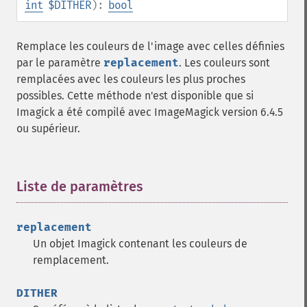
int
$DITHER
):
bool
getFont
getFormat
getGravity
Remplace les couleurs de l'image avec celles définies
getHomeURL
par le paramètre
replacement
. Les couleurs sont
getImage
remplacées avec les couleurs les plus proches
getImageAlphaChannel
possibles. Cette méthode n'est disponible que si
getImageArtifact
Imagick a été compilé avec ImageMagick version 6.4.5
getImageBackgroundColor
ou supérieur.
getImageBlob
getImageBluePrimary
getImageBorderColor
Liste de paramètres
¶
getImageChannelDepth
getImageChannelDistortion
getImageChannelDistortions
replacement
getImageChannelKurtosis
Un objet Imagick contenant les couleurs de
getImageChannelMean
remplacement.
getImageChannelRange
getImageChannelStatistics
DITHER
getImageColormapColor