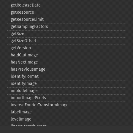
getReleaseDate
getResource
getResourceLimit
getSamplingFactors
getSize
getSizeOffset
getVersion
haldClutImage
hasNextImage
hasPreviousImage
identifyFormat
identifyImage
implodeImage
importImagePixels
inverseFourierTransformImage
labelImage
levelImage
linearStretchImage