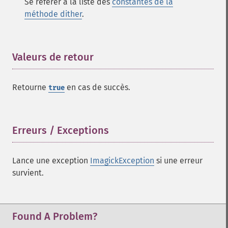
Se référer à la liste des
constantes de la
getImageColors
méthode dither
.
getImageColorspace
getImageCompose
getImageCompression
Valeurs de retour
¶
getImageCompressionQuality
getImageDelay
getImageDepth
Retourne
en cas de succès.
true
getImageDispose
getImageDistortion
getImageFilename
Erreurs / Exceptions
¶
getImageFormat
getImageGamma
getImageGeometry
Lance une exception
ImagickException
si une erreur
getImageGravity
survient.
getImageGreenPrimary
getImageHeight
getImageHistogram
Found A Problem?
getImageInterlaceScheme