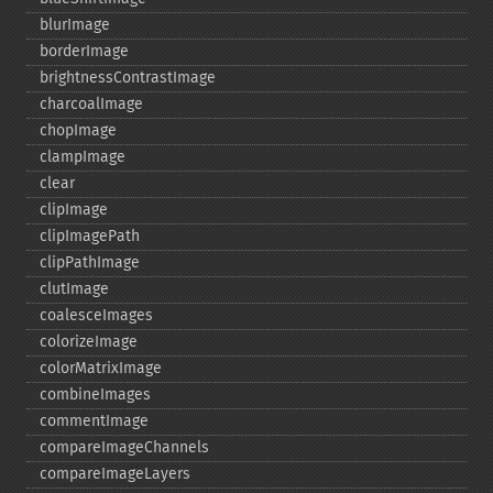
blurImage
borderImage
brightnessContrastImage
charcoalImage
chopImage
clampImage
clear
clipImage
clipImagePath
clipPathImage
clutImage
coalesceImages
colorizeImage
colorMatrixImage
combineImages
commentImage
compareImageChannels
compareImageLayers