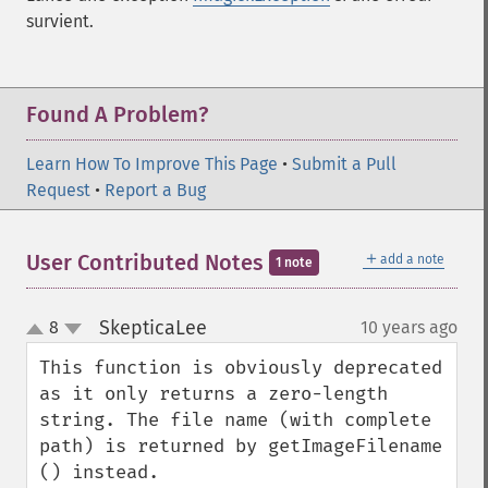
survient.
Found A Problem?
Learn How To Improve This Page
•
Submit a Pull
Request
•
Report a Bug
＋
User Contributed Notes
add a note
1 note
SkepticaLee
8
10 years ago
¶
up
down
This function is obviously deprecated 
as it only returns a zero-length 
string. The file name (with complete 
path) is returned by getImageFilename 
() instead.