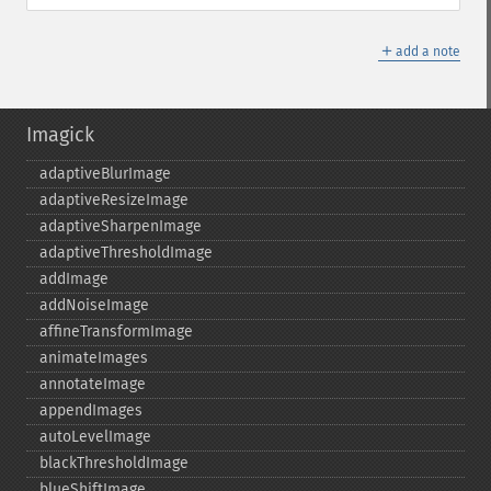
＋
add a note
Imagick
adaptiveBlurImage
adaptiveResizeImage
adaptiveSharpenImage
adaptiveThresholdImage
addImage
addNoiseImage
affineTransformImage
animateImages
annotateImage
appendImages
autoLevelImage
blackThresholdImage
blueShiftImage