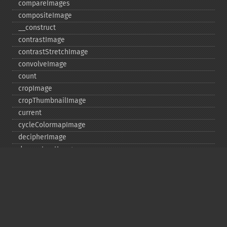
compareImages
compositeImage
_​_​construct
contrastImage
contrastStretchImage
convolveImage
count
cropImage
cropThumbnailImage
current
cycleColormapImage
decipherImage
deconstructImages
deleteImageArtifact
deleteImageProperty
deskewImage
despeckleImage
destroy
displayImage