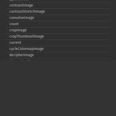
contrastImage
contrastStretchImage
convolveImage
count
cropImage
cropThumbnailImage
current
cycleColormapImage
decipherImage
deconstructImages
deleteImageArtifact
deleteImageProperty
deskewImage
despeckleImage
destroy
displayImage
displayImages
distortImage