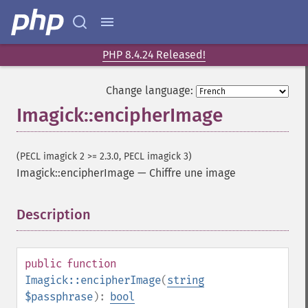
PHP 8.4.24 Released!
Change language:
Imagick::encipherImage
(PECL imagick 2 >= 2.3.0, PECL imagick 3)
Imagick::encipherImage
—
Chiffre une image
Description
¶
public
function
Imagick::encipherImage
(
string
$passphrase
):
bool