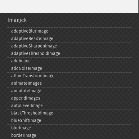
Imagick
adaptiveBlurImage
adaptiveResizeImage
adaptiveSharpenImage
adaptiveThresholdImage
addImage
addNoiseImage
affineTransformImage
animateImages
annotateImage
appendImages
autoLevelImage
blackThresholdImage
blueShiftImage
blurImage
borderImage