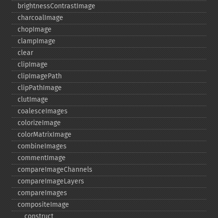
brightnessContrastImage
charcoalImage
chopImage
clampImage
clear
clipImage
clipImagePath
clipPathImage
clutImage
coalesceImages
colorizeImage
colorMatrixImage
combineImages
commentImage
compareImageChannels
compareImageLayers
compareImages
compositeImage
_​_​construct