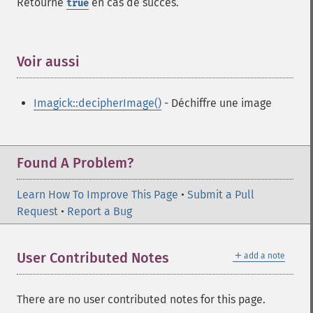
Retourne
en cas de succès.
true
Voir aussi
¶
Imagick::decipherImage()
- Déchiffre une image
Found A Problem?
Learn How To Improve This Page
•
Submit a Pull
Request
•
Report a Bug
＋
User Contributed Notes
add a note
There are no user contributed notes for this page.