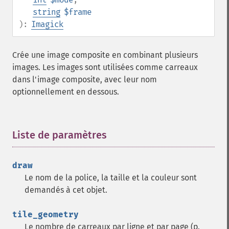
compareImages
string
$frame
compositeImage
):
Imagick
_​_​construct
contrastImage
Crée une image composite en combinant plusieurs
contrastStretchImage
images. Les images sont utilisées comme carreaux
convolveImage
dans l'image composite, avec leur nom
count
optionnellement en dessous.
cropImage
cropThumbnailImage
current
cycleColormapImage
Liste de paramètres
¶
decipherImage
deconstructImages
draw
deleteImageArtifact
Le nom de la police, la taille et la couleur sont
deleteImageProperty
demandés à cet objet.
deskewImage
despeckleImage
tile_geometry
destroy
Le nombre de carreaux par ligne et par page (p.