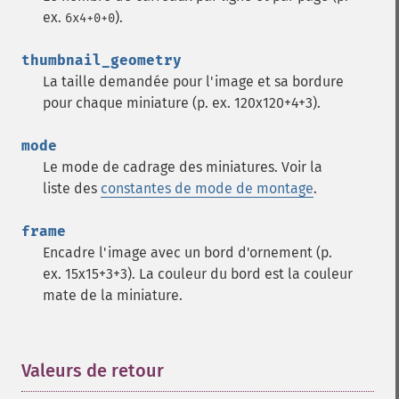
displayImage
ex.
).
6x4+0+0
displayImages
distortImage
thumbnail_geometry
drawImage
La taille demandée pour l'image et sa bordure
edgeImage
pour chaque miniature (p. ex. 120x120+4+3).
embossImage
encipherImage
mode
enhanceImage
Le mode de cadrage des miniatures. Voir la
equalizeImage
liste des
constantes de mode de montage
.
evaluateImage
exportImagePixels
frame
extentImage
Encadre l'image avec un bord d'ornement (p.
flipImage
ex. 15x15+3+3). La couleur du bord est la couleur
floodFillPaintImage
mate de la miniature.
flopImage
forwardFourierTransformImage
frameImage
functionImage
Valeurs de retour
¶
fxImage