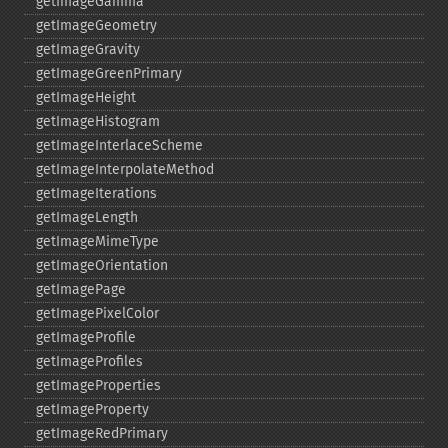
getImageGamma
getImageGeometry
getImageGravity
getImageGreenPrimary
getImageHeight
getImageHistogram
getImageInterlaceScheme
getImageInterpolateMethod
getImageIterations
getImageLength
getImageMimeType
getImageOrientation
getImagePage
getImagePixelColor
getImageProfile
getImageProfiles
getImageProperties
getImageProperty
getImageRedPrimary