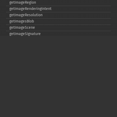
getImageRegion
getImageRenderingIntent
getImageResolution
getImagesBlob
getImageScene
getImageSignature
getImageTicksPerSecond
getImageTotalInkDensity
getImageType
getImageUnits
getImageVirtualPixelMethod
getImageWhitePoint
getImageWidth
getInterlaceScheme
getIteratorIndex
getNumberImages
getOption
getPackageName
getPage