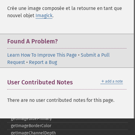
gammaImage
Crée une image composée et la retourne en tant que
gaussianBlurImage
nouvel objet
Imagick
.
getColorspace
getCompression
getCompressionQuality
getCopyright
Found A Problem?
getFilename
getFont
Learn How To Improve This Page
•
Submit a Pull
getFormat
Request
•
Report a Bug
getGravity
getHomeURL
＋
User Contributed Notes
add a note
getImage
getImageAlphaChannel
getImageArtifact
There are no user contributed notes for this page.
getImageBackgroundColor
getImageBlob
getImageBluePrimary
getImageBorderColor
getImageChannelDepth