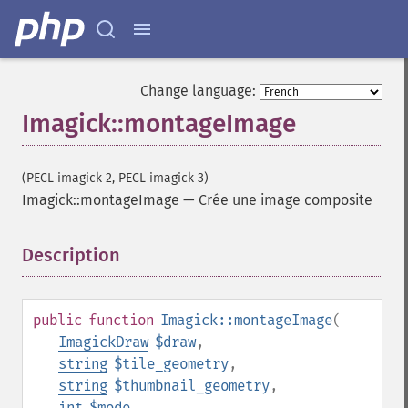
blueShiftImage
blurImage
borderImage
brightnessContrastImage
Change language:
charcoalImage
Imagick::montageImage
chopImage
clampImage
clear
(PECL imagick 2, PECL imagick 3)
clipImage
Imagick::montageImage
—
Crée une image composite
clipImagePath
clipPathImage
clutImage
Description
¶
coalesceImages
colorizeImage
colorMatrixImage
public
function
Imagick::montageImage
(
combineImages
ImagickDraw
$draw
,
commentImage
string
$tile_geometry
,
compareImageChannels
string
$thumbnail_geometry
,
compareImageLayers
int
$mode
,