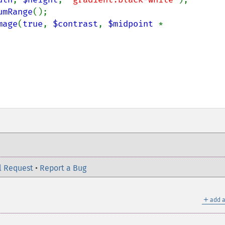
umRange
();

mage
(
true
, 
$contrast
, 
$midpoint 
* 
l Request
•
Report a Bug
＋
add a