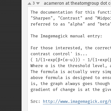
acameron at theatomgroup dot 
3
up
down
The documentation for this funct
"Sharpen", "Contrast" and "Midpo
referred to as "alpha" and "beta"
The Imagemagick manual entry:

For those interested, the correc
contrast control' is...

( 1/(1+exp(β*(α-u))) - 1/(1+exp(
Where α is the threshold level, 
The formula is actually very sim
above formula is designed to ens
is, the graph always goes though
gradient of change is at the give
Src: 
http://www.imagemagick.org/