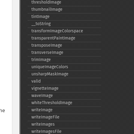
thresholdImage
thumbnailImage
tintImage
_​_​toString
transformImageColorspace
transparentPaintImage
transposeImage
transverseImage
trimImage
uniqueImageColors
unsharpMaskImage
valid
vignetteImage
waveImage
whiteThresholdImage
writeImage
writeImageFile
writeImages
writeImagesFile