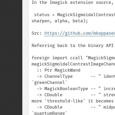
In the Imagick extension source, 
 status = MagickSigmoidalContrastImageChannel(intern->magick_wand, channel, 
sharpen, alpha, beta);

Src: 
https://github.com/mkoppane
Referring back to the binary API 
foreign import ccall "MagickSigmo
magickSigmoidalContrastImageChann
  :: Ptr MagickWand

  -> ChannelType       -- ^ identify which channel to level: `redChannel`, 
`greenChannel`

  -> MagickBooleanType -- ^ increase or decrease image contrast

  -> CDouble           -- ^ strength of the contrast, the larger the number the 
more 'threshold-like' it becomes

  -> CDouble           -- ^ midpoint of the function as a color value 0 to 
`quantumRange`
