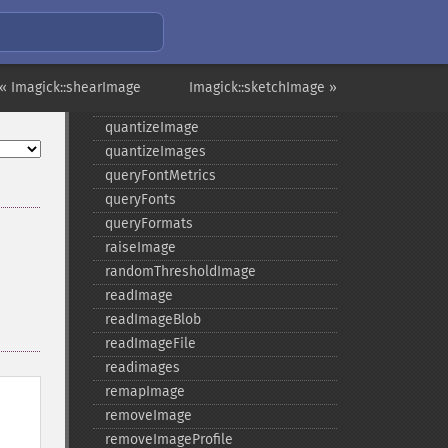
polaroidImage
posterizeImage
previewImages
previousImage
« Imagick::shearImage
Imagick::sketchImage »
profileImage
quantizeImage
quantizeImages
queryFontMetrics
queryFonts
queryFormats
raiseImage
randomThresholdImage
readImage
readImageBlob
readImageFile
readimages
remapImage
removeImage
removeImageProfile