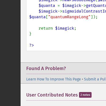
$quanta 
= 
$imagick
->
getQuant
$imagick
->
sigmoidalContrastI
$quanta
[
"quantumRangeLong"
]);

    return 
$imagick
; 

}

?>
Found A Problem?
Learn How To Improve This Page
•
Submit a Pul
User Contributed Notes
2 notes