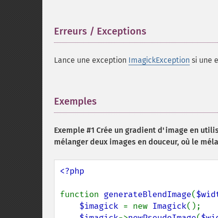
Erreurs / Exceptions
¶
Lance une exception
ImagickException
si une e
Exemples
¶
Exemple #1 Crée un gradient d'image en util
mélanger deux images en douceur, où le mélan
<?php

function 
generateBlendImage
(
$wid
$imagick 
= new 
Imagick
();

$imagick
->
newPseudoImage
(
$wi