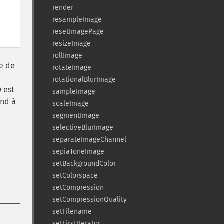
render
resampleImage
resetImagePage
resizeImage
rollImage
te de
rotateImage
rotationalBlurImage
0 est
sampleImage
ond à
scaleImage
segmentImage
selectiveBlurImage
separateImageChannel
sepiaToneImage
setBackgroundColor
setColorspace
setCompression
setCompressionQuality
setFilename
setFirstIterator