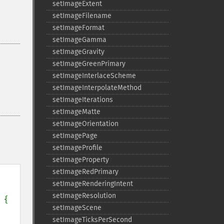
setImageExtent
setImageFilename
setImageFormat
setImageGamma
setImageGravity
setImageGreenPrimary
setImageInterlaceScheme
setImageInterpolateMethod
setImageIterations
setImageMatte
setImageOrientation
setImagePage
setImageProfile
setImageProperty
setImageRedPrimary
setImageRenderingIntent
setImageResolution
 {

setImageScene
setImageTicksPerSecond