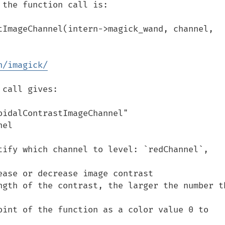
the function call is:

n/imagick/
call gives:

idalContrastImageChannel" 
el
