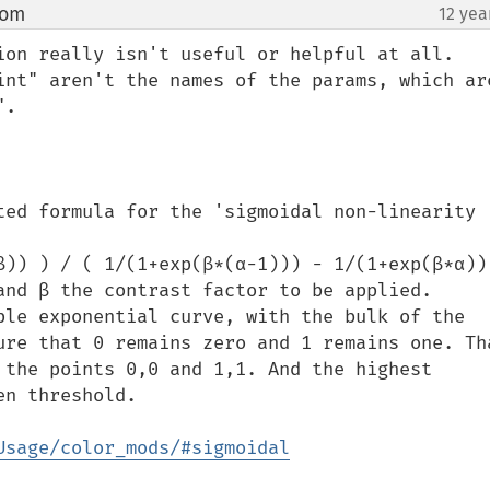
com
12 yea
¶
ion really isn't useful or helpful at all. 
int" aren't the names of the params, which are
.

ted formula for the 'sigmoidal non-linearity 
β)) ) / ( 1/(1+exp(β*(α-1))) - 1/(1+exp(β*α)) 
and β the contrast factor to be applied.

ple exponential curve, with the bulk of the 
ure that 0 remains zero and 1 remains one. Tha
 the points 0,0 and 1,1. And the highest 
n threshold.

Usage/color_mods/#sigmoidal