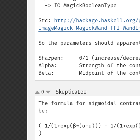
  -> IO MagickBooleanType

Src: 
http://hackage.haskell.org/
ImageMagick-MagickWand-FFI-WandI
So the parameters should apparent
Sharpen:     0/1 (increase/decrea
Alpha:       Strength of the cont
Beta:        Midpoint of the con
SkepticaLee
0
¶
up
down
The formula for sigmoidal contra
be:

( 1/(1+exp(β*(α-u))) - 1/(1+exp(
)
