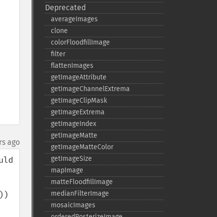
Deprecated
averageImages
clone
colorFloodfillImage
filter
flattenImages
getImageAttribute
getImageChannelExtrema
getImageClipMask
getImageExtrema
getImageIndex
getImageMatte
rs ago
getImageMatteColor
getImageSize
ld 
mapImage
matteFloodfillImage
medianFilterImage
) 
mosaicImages
orderedPosterizeImage