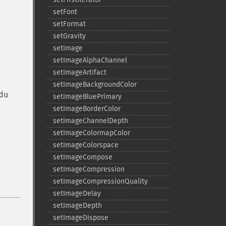
setFont
setFormat
setGravity
setImage
setImageAlphaChannel
setImageArtifact
setImageBackgroundColor
 du
setImageBluePrimary
setImageBorderColor
setImageChannelDepth
setImageColormapColor
setImageColorspace
setImageCompose
setImageCompression
setImageCompressionQuality
setImageDelay
setImageDepth
setImageDispose