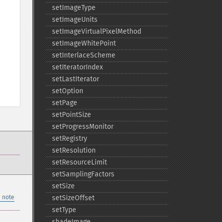
setImageType
setImageUnits
setImageVirtualPixelMethod
setImageWhitePoint
setInterlaceScheme
setIteratorIndex
setLastIterator
setOption
setPage
setPointSize
setProgressMonitor
setRegistry
setResolution
setResourceLimit
setSamplingFactors
setSize
 note
setSizeOffset
setType
shadeImage