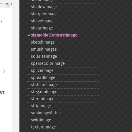
rs ago
shadowImage
sharpenImage
 
shaveImage
shearImage
sigmoidalContrastImage
sketchImage
smushImages
solarizeImage
sparseColorImage
)

spliceImage
spreadImage
statisticImage
t 
steganoImage
stereoImage
stripImage
subImageMatch
swirlImage
textureImage