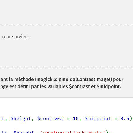
rreur survient.
isant la méthode
Imagick::sigmoidalContrastImage()
pour
ge est défini par les variables $contrast et $midpoint.
th
, 
$height
, 
$contrast 
= 
10
, 
$midpoint 
= 
0.5
)
dth
, 
$height
, 
'gradient:black-white'
);
