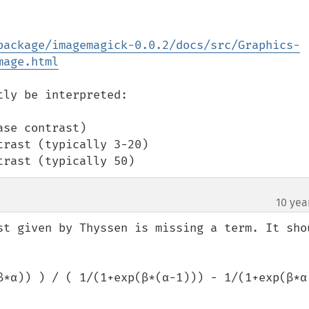
package/imagemagick-0.0.2/docs/src/Graphics-
mage.html
ly be interpreted:

se contrast)

rast (typically 3-20)

trast (typically 50)
10 yea
st given by Thyssen is missing a term. It shou
β*α)) ) / ( 1/(1+exp(β*(α-1))) - 1/(1+exp(β*α)