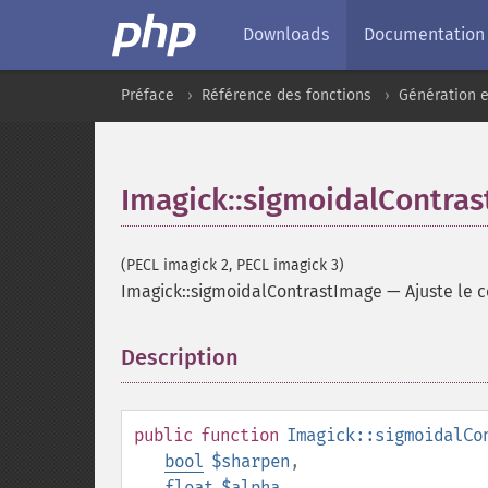
Downloads
Documentation
Préface
Référence des fonctions
Génération e
Imagick::sigmoidalContra
(PECL imagick 2, PECL imagick 3)
Imagick::sigmoidalContrastImage
—
Ajuste le 
Description
¶
public
function
Imagick::sigmoidalCo
bool
$sharpen
,
float
$alpha
,