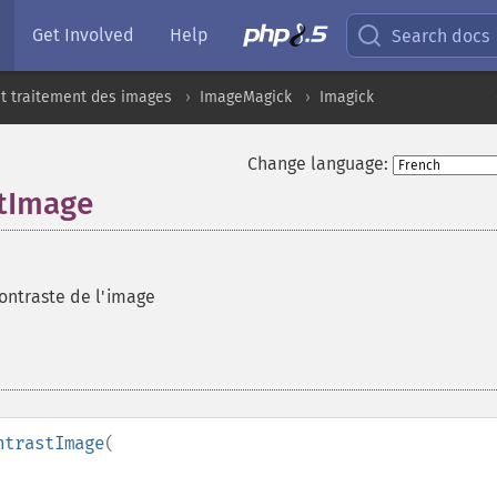
Get Involved
Help
Search docs
t traitement des images
ImageMagick
Imagick
Change language:
stImage
contraste de l'image
ntrastImage
(