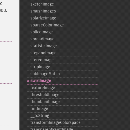
rc
sketchImage
360.
smushImages
solarizeImage
sparseColorImage
spliceImage
spreadImage
statisticImage
steganoImage
stereoImage
stripImage
subImageMatch
swirlImage
textureImage
thresholdImage
thumbnailImage
tintImage
_​_​toString
transformImageColorspace
transparentPaintImage