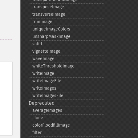
transposeImage
transverseImage
trimImage
uniqueImageColors
unsharpMaskImage
valid
vignetteImage
waveImage
whiteThresholdImage
writeImage
writeImageFile
writeImages
writeImagesFile
Deprecated
averageImages
clone
colorFloodfillImage
filter