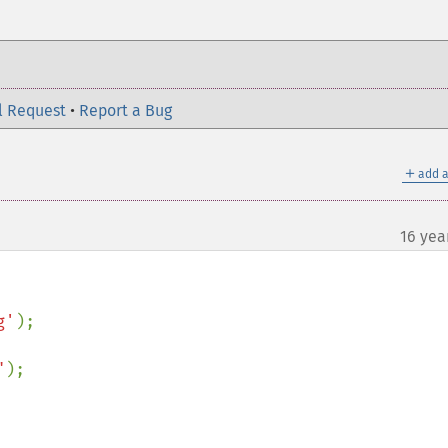
l Request
•
Report a Bug
＋
add a
16 yea
g'
"
);
