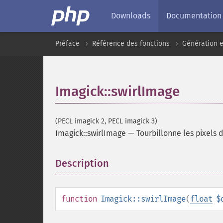
Downloads
Documentation
Préface
Référence des fonctions
Génération e
Imagick::swirlImage
(PECL imagick 2, PECL imagick 3)
Imagick::swirlImage
—
Tourbillonne les pixels 
Description
¶
function
Imagick::swirlImage
(
float
$