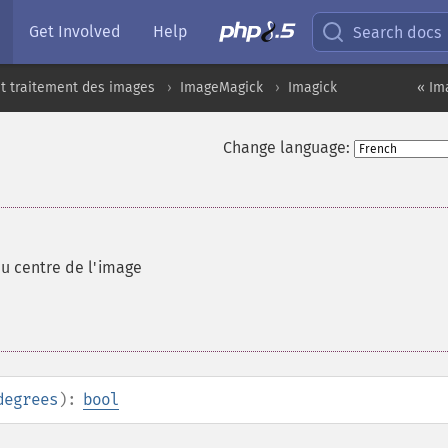
Get Involved
Help
Search docs
t traitement des images
ImageMagick
Imagick
« Im
Change language:
du centre de l'image
degrees
):
bool