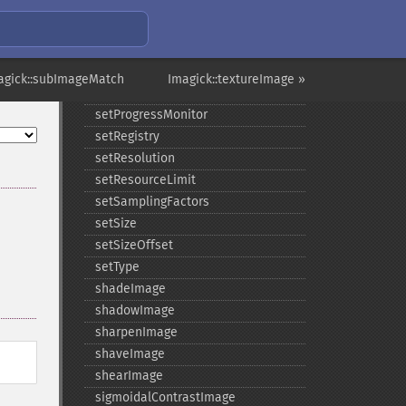
setIteratorIndex
setLastIterator
setOption
setPage
agick::subImageMatch
Imagick::textureImage »
setPointSize
setProgressMonitor
setRegistry
setResolution
setResourceLimit
setSamplingFactors
setSize
setSizeOffset
setType
shadeImage
shadowImage
sharpenImage
shaveImage
shearImage
sigmoidalContrastImage