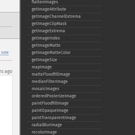
flattenImages
getImageAttribute
getImageChannelExtrema
getImageClipMask
getImageExtrema
getImageIndex
getImageMatte
getImageMatteColor
 note
getImageSize
mapImage
rs ago
matteFloodfillImage
medianFilterImage
mosaicImages
orderedPosterizeImage
paintFloodfillImage
paintOpaqueImage
paintTransparentImage
radialBlurImage
recolorImage