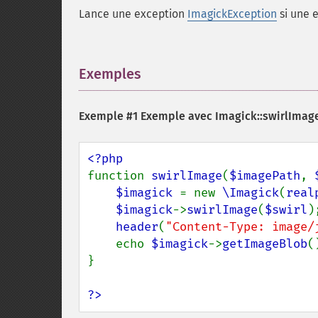
Lance une exception
ImagickException
si une e
Exemples
¶
Exemple #1 Exemple avec
Imagick::swirlImage
function 
swirlImage
(
$imagePath
, 
$imagick 
= new 
\Imagick
(
real
$imagick
->
swirlImage
(
$swirl
);
header
(
"Content-Type: image/
    echo 
$imagick
->
getImageBlob
()
}

?>