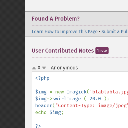
Found A Problem?
Learn How To Improve This Page
•
Submit a Pul
User Contributed Notes
1 note
Anonymous
0
¶
up
down
<?php

$img 
= new 
Imagick
(
'blablabla.jp
$img
->
swirlImage 
( 
20.0 
header
(
"Content-Type: image/jpeg
echo 
$img
;

?>