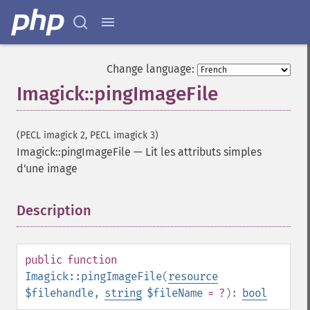
Change language:
Imagick::pingImageFile
(PECL imagick 2, PECL imagick 3)
Imagick
Imagick::pingImageFile
—
Lit les attributs simples
d'une image
adaptiveBlurImage
adaptiveResizeImage
adaptiveSharpenImage
Description
¶
adaptiveThresholdImage
addImage
addNoiseImage
public
function
affineTransformImage
Imagick::pingImageFile
(
resource
animateImages
$filehandle
,
string
$fileName
= ?
):
bool
annotateImage