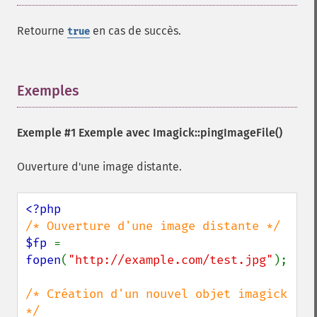
combineImages
commentImage
Retourne
en cas de succès.
true
compareImageChannels
compareImageLayers
compareImages
compositeImage
Exemples
¶
_​_​construct
contrastImage
Exemple #1 Exemple avec
Imagick::pingImageFile()
contrastStretchImage
convolveImage
Ouverture d'une image distante.
count
cropImage
cropThumbnailImage
current
cycleColormapImage
$fp 
= 
decipherImage
fopen
(
"http://example.com/test.jpg"
);

deconstructImages
deleteImageArtifact
/* Création d'un nouvel objet imagick 
deleteImageProperty