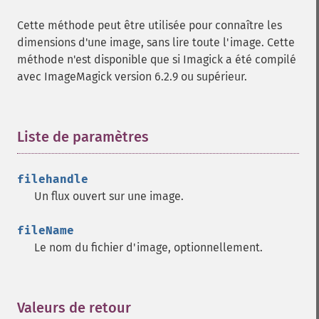
appendImages
Cette méthode peut être utilisée pour connaître les
autoLevelImage
dimensions d'une image, sans lire toute l'image. Cette
blackThresholdImage
méthode n'est disponible que si Imagick a été compilé
blueShiftImage
avec ImageMagick version 6.2.9 ou supérieur.
blurImage
borderImage
brightnessContrastImage
charcoalImage
Liste de paramètres
¶
chopImage
clampImage
filehandle
clear
Un flux ouvert sur une image.
clipImage
clipImagePath
fileName
clipPathImage
Le nom du fichier d'image, optionnellement.
clutImage
coalesceImages
colorizeImage
colorMatrixImage
Valeurs de retour
¶