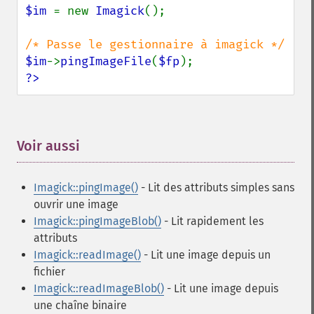
deskewImage
$im 
= new 
Imagick
();

despeckleImage
destroy
displayImage
$im
->
pingImageFile
(
$fp
displayImages
?>
distortImage
drawImage
edgeImage
embossImage
Voir aussi
¶
encipherImage
enhanceImage
Imagick::pingImage()
- Lit des attributs simples sans
equalizeImage
ouvrir une image
evaluateImage
Imagick::pingImageBlob()
- Lit rapidement les
exportImagePixels
attributs
extentImage
Imagick::readImage()
- Lit une image depuis un
flipImage
fichier
floodFillPaintImage
Imagick::readImageBlob()
- Lit une image depuis
flopImage
une chaîne binaire
forwardFourierTransformImage