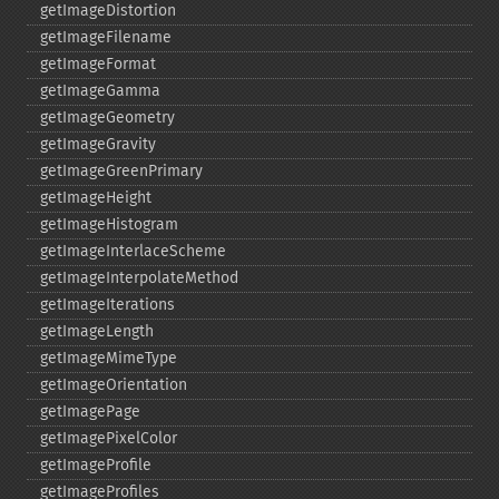
getImageDistortion
getImageFilename
getImageFormat
getImageGamma
getImageGeometry
getImageGravity
getImageGreenPrimary
getImageHeight
getImageHistogram
getImageInterlaceScheme
getImageInterpolateMethod
getImageIterations
getImageLength
getImageMimeType
getImageOrientation
getImagePage
getImagePixelColor
getImageProfile
getImageProfiles