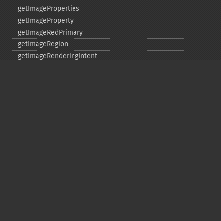
getImageProperties
getImageProperty
getImageRedPrimary
getImageRegion
getImageRenderingIntent
getImageResolution
getImagesBlob
getImageScene
getImageSignature
getImageTicksPerSecond
getImageTotalInkDensity
getImageType
getImageUnits
getImageVirtualPixelMethod
getImageWhitePoint
getImageWidth
getInterlaceScheme
getIteratorIndex