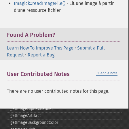
Imagick::readImageFile()
- Lit une image à partir
frameImage
d'une ressource fichier
functionImage
fxImage
gammaImage
gaussianBlurImage
Found A Problem?
getColorspace
getCompression
Learn How To Improve This Page
•
Submit a Pull
getCompressionQuality
Request
•
Report a Bug
getCopyright
getFilename
＋
User Contributed Notes
add a note
getFont
getFormat
getGravity
There are no user contributed notes for this page.
getHomeURL
getImage
getImageAlphaChannel
getImageArtifact
getImageBackgroundColor