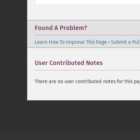
Found A Problem?
Learn How To Improve This Page
•
Submit a Pul
User Contributed Notes
There are no user contributed notes for this pa