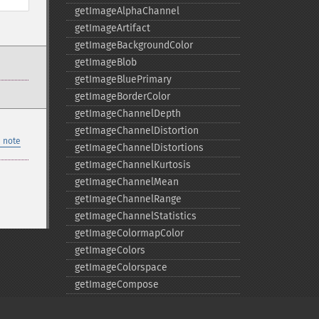
getImageAlphaChannel
getImageArtifact
getImageBackgroundColor
getImageBlob
getImageBluePrimary
getImageBorderColor
getImageChannelDepth
getImageChannelDistortion
 note
getImageChannelDistortions
getImageChannelKurtosis
getImageChannelMean
getImageChannelRange
getImageChannelStatistics
getImageColormapColor
getImageColors
getImageColorspace
getImageCompose
getImageCompression
getImageCompressionQuality