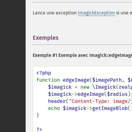
Lance une exception
ImagickException
si une e
Exemples
¶
Exemple #1 Exemple avec
Imagick::edgeImage
function 
edgeImage
(
$imagePath
, 
$
$imagick 
= new 
\Imagick
(
real
$imagick
->
edgeImage
(
$radius
);
header
(
"Content-Type: image/
    echo 
$imagick
->
getImageBlob
()
}

?>