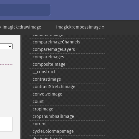
coalesceImages
colorizeImage
colorMatrixImage
« Imagick::drawImage
combineImages
Imagick::embossImage »
commentImage
compareImageChannels
compareImageLayers
compareImages
compositeImage
_​_​construct
contrastImage
contrastStretchImage
convolveImage
count
cropImage
cropThumbnailImage
current
cycleColormapImage
decipherImage