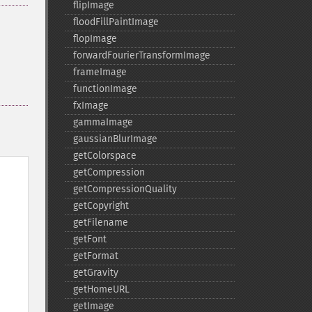
flipImage
floodFillPaintImage
flopImage
forwardFourierTransformImage
frameImage
functionImage
fxImage
gammaImage
gaussianBlurImage
getColorspace
getCompression
getCompressionQuality
getCopyright
getFilename
getFont
getFormat
getGravity
getHomeURL
getImage