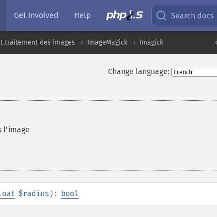
Get Involved
Help
Search docs
t traitement des images
ImageMagick
Imagick
Change language:
s l'image
loat
$radius
):
bool