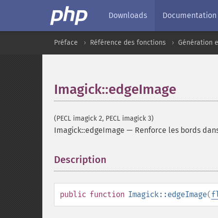
Downloads
Documentation
Préface
Référence des fonctions
Génération e
Imagick::edgeImage
(PECL imagick 2, PECL imagick 3)
Imagick::edgeImage
—
Renforce les bords dan
Description
¶
public
function
Imagick::edgeImage
(
f