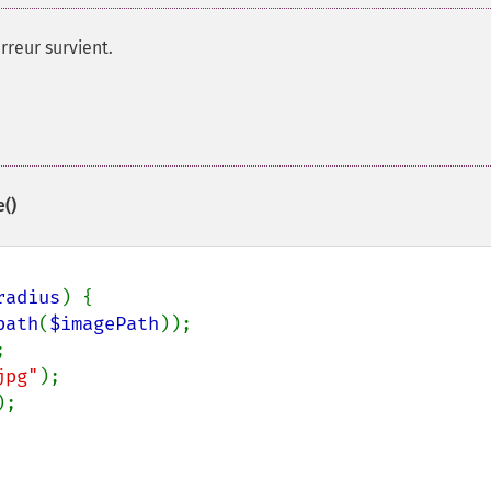
rreur survient.
()
radius
) {

path
(
$imagePath
));



jpg"
);

;
