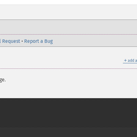
l Request
•
Report a Bug
＋
add a
ge.