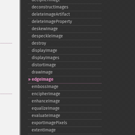
deconstructImages
deleteImageArtifact
deleteImageProperty
deskewImage
despeckleImage
destroy
displayImage
displayImages
distortImage
drawImage
edgeImage
embossImage
encipherImage
enhanceImage
equalizeImage
evaluateImage
exportImagePixels
extentImage