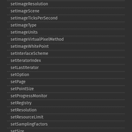
setImageResolution
setImageScene
setImageTicksPerSecond
setImageType
setImageUnits
setImageVirtualPixelMethod
setImageWhitePoint
setInterlaceScheme
setIteratorIndex
setLastIterator
setOption
setPage
setPointSize
setProgressMonitor
setRegistry
setResolution
setResourceLimit
setSamplingFactors
setSize