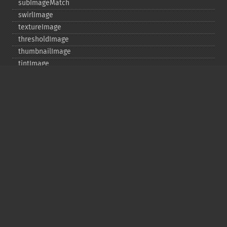
subImageMatch
swirlImage
textureImage
thresholdImage
thumbnailImage
tintImage
_​_​toString
transformImageColorspace
transparentPaintImage
transposeImage
transverseImage
trimImage
uniqueImageColors
unsharpMaskImage
valid
vignetteImage
waveImage
whiteThresholdImage
writeImage