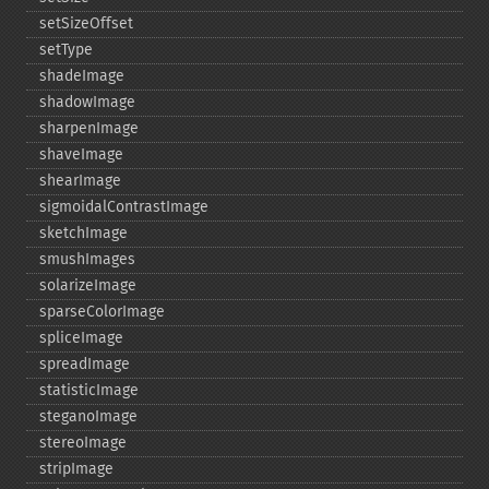
setSizeOffset
setType
shadeImage
shadowImage
sharpenImage
shaveImage
shearImage
sigmoidalContrastImage
sketchImage
smushImages
solarizeImage
sparseColorImage
spliceImage
spreadImage
statisticImage
steganoImage
stereoImage
stripImage