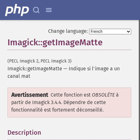
remapImage
removeImage
removeImageProfile
render
Change language:
resampleImage
Imagick::getImageMatte
resetImagePage
resizeImage
rollImage
(PECL imagick 2, PECL imagick 3)
rotateImage
Imagick::getImageMatte
—
Indique si l'image a un
rotationalBlurImage
canal mat
sampleImage
scaleImage
Avertissement
segmentImage
Cette fonction est
OBSOLÈTE
à
selectiveBlurImage
partir de Imagick 3.4.4. Dépendre de cette
separateImageChannel
fonctionnalité est fortement déconseillé.
sepiaToneImage
setBackgroundColor
Description
¶
setColorspace
setCompression