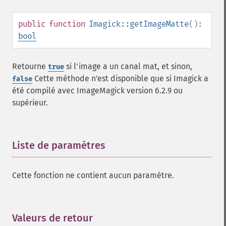
setCompressionQuality
setFilename
public
function
Imagick::getImageMatte
():
setFirstIterator
bool
setFont
setFormat
Retourne
si l'image a un canal mat, et sinon,
true
setGravity
Cette méthode n'est disponible que si Imagick a
false
setImage
été compilé avec ImageMagick version 6.2.9 ou
setImageAlphaChannel
supérieur.
setImageArtifact
setImageBackgroundColor
setImageBluePrimary
Liste de paramètres
¶
setImageBorderColor
setImageChannelDepth
setImageColormapColor
Cette fonction ne contient aucun paramètre.
setImageColorspace
setImageCompose
setImageCompression
Valeurs de retour
¶
setImageCompressionQuality