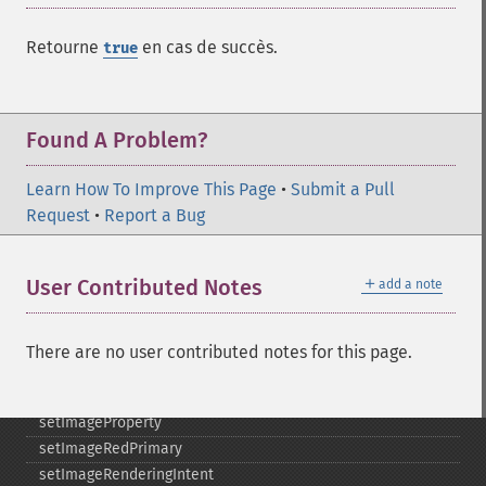
setImageDelay
setImageDepth
Retourne
en cas de succès.
true
setImageDispose
setImageExtent
setImageFilename
Found A Problem?
setImageFormat
setImageGamma
Learn How To Improve This Page
setImageGravity
•
Submit a Pull
Request
setImageGreenPrimary
•
Report a Bug
setImageInterlaceScheme
setImageInterpolateMethod
＋
User Contributed Notes
add a note
setImageIterations
setImageMatte
setImageOrientation
There are no user contributed notes for this page.
setImagePage
setImageProfile
setImageProperty
setImageRedPrimary
setImageRenderingIntent