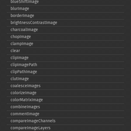
blueShiftImage
blurImage
borderImage
brightnessContrastImage
charcoalImage
chopImage
clampImage
clear
clipImage
clipImagePath
clipPathImage
clutImage
coalesceImages
colorizeImage
colorMatrixImage
combineImages
commentImage
compareImageChannels
compareImageLayers