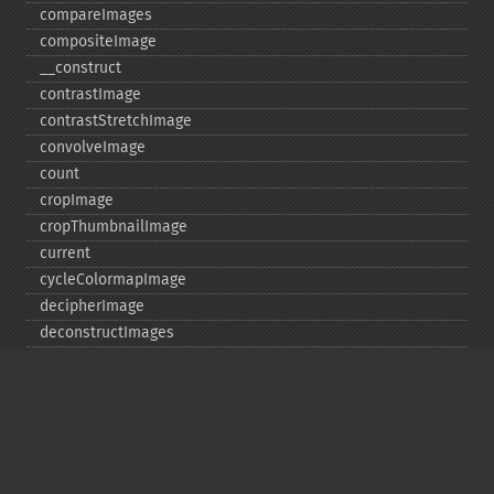
compareImages
compositeImage
_​_​construct
contrastImage
contrastStretchImage
convolveImage
count
cropImage
cropThumbnailImage
current
cycleColormapImage
decipherImage
deconstructImages
deleteImageArtifact
deleteImageProperty
deskewImage
despeckleImage
destroy
displayImage