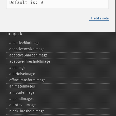
Default is: 0
＋
add a note
Imagick
adaptiveBlurImage
adaptiveResizeImage
adaptiveSharpenImage
adaptiveThresholdImage
addImage
addNoiseImage
affineTransformImage
animateImages
annotateImage
appendImages
autoLevelImage
blackThresholdImage