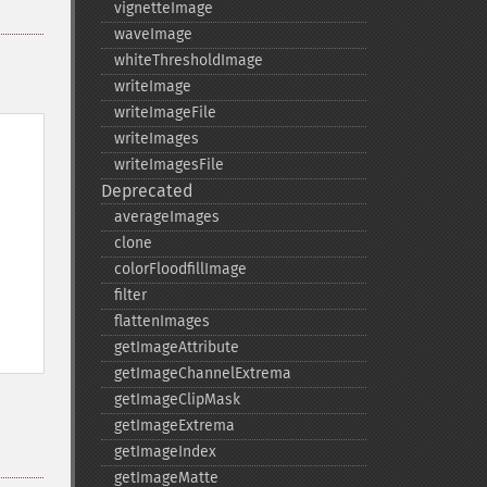
vignetteImage
waveImage
whiteThresholdImage
writeImage
writeImageFile
writeImages
writeImagesFile
Deprecated
averageImages
clone
colorFloodfillImage
filter
flattenImages
getImageAttribute
getImageChannelExtrema
getImageClipMask
getImageExtrema
getImageIndex
getImageMatte