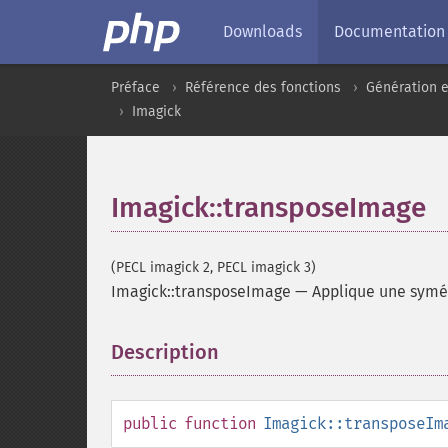
Downloads
Documentation
Préface
Référence des fonctions
Génération e
Imagick
Imagick::transposeImage
(PECL imagick 2, PECL imagick 3)
Imagick::transposeImage
—
Applique une symét
Description
¶
public
function
Imagick::transposeIm