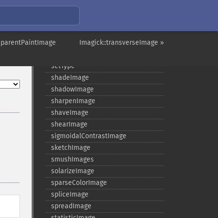
setResolution
setResourceLimit
setSamplingFactors
nsparentPaintImage
setSize
Imagick::transverseImage »
setSizeOffset
setType
shadeImage
shadowImage
sharpenImage
shaveImage
shearImage
sigmoidalContrastImage
sketchImage
smushImages
solarizeImage
sparseColorImage
spliceImage
spreadImage
statisticImage