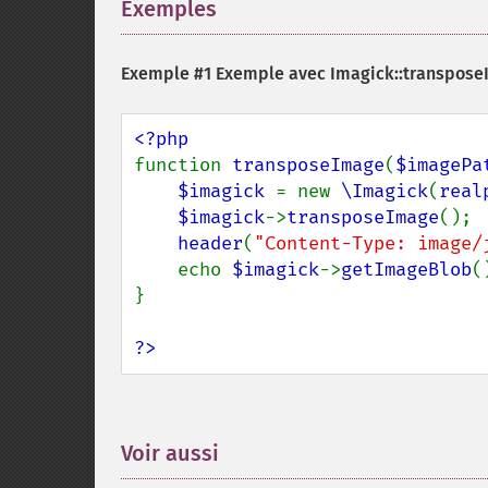
Exemples
¶
Exemple #1 Exemple avec
Imagick::transpose
function 
transposeImage
(
$imagePa
$imagick 
= new 
\Imagick
(
real
$imagick
->
transposeImage
();

header
(
"Content-Type: image/
    echo 
$imagick
->
getImageBlob
()
}

?>
Voir aussi
¶