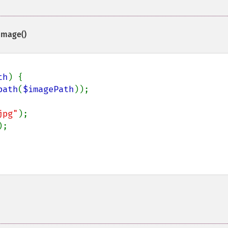
Image()
th
) {

path
(
$imagePath
));

jpg"
);

;
