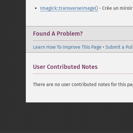
Imagick::transverseImage()
- Crée un miroir
Found A Problem?
Learn How To Improve This Page
•
Submit a Pul
User Contributed Notes
There are no user contributed notes for this pa