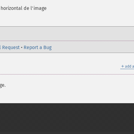
 horizontal de l'image
l Request
•
Report a Bug
＋
add a
ge.