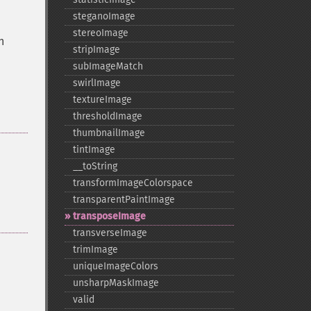
steganoImage
stereoImage
n
stripImage
subImageMatch
swirlImage
textureImage
thresholdImage
thumbnailImage
tintImage
_​_​toString
transformImageColorspace
transparentPaintImage
transposeImage
transverseImage
trimImage
uniqueImageColors
unsharpMaskImage
valid