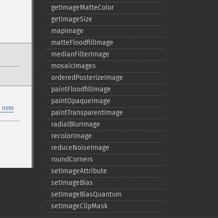
getImageMatteColor
getImageSize
mapImage
matteFloodfillImage
medianFilterImage
mosaicImages
orderedPosterizeImage
paintFloodfillImage
paintOpaqueImage
 note
paintTransparentImage
radialBlurImage
recolorImage
reduceNoiseImage
roundCorners
setImageAttribute
setImageBias
setImageBiasQuantum
setImageClipMask
setImageIndex