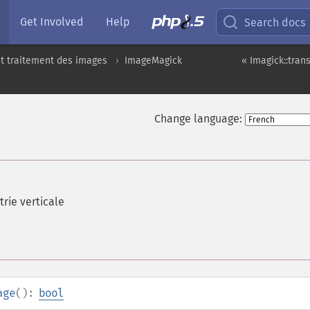
Get Involved
Help
Search docs
t traitement des images
ImageMagick
« Imagick::tra
Change language:
rie verticale
age
():
bool