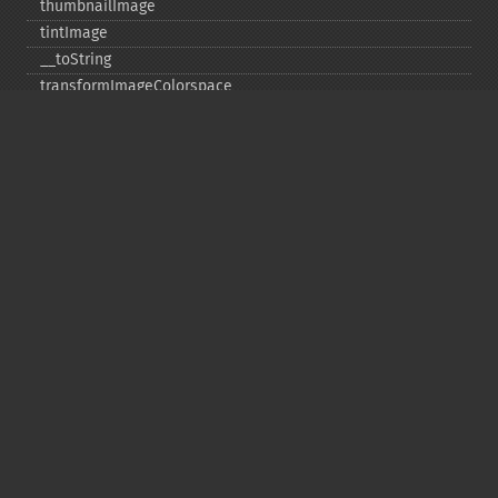
thumbnailImage
tintImage
_​_​toString
transformImageColorspace
transparentPaintImage
transposeImage
transverseImage
trimImage
uniqueImageColors
unsharpMaskImage
valid
vignetteImage
waveImage
whiteThresholdImage
writeImage
writeImageFile
writeImages
writeImagesFile
Deprecated