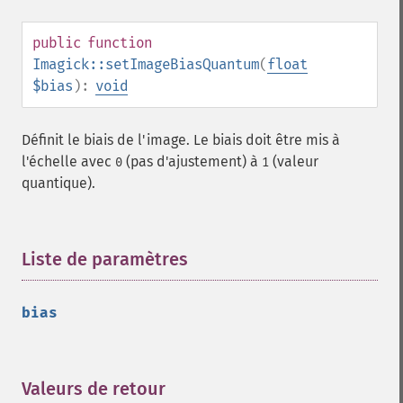
setFormat
setGravity
public
function
setImage
Imagick::setImageBiasQuantum
(
float
setImageAlphaChannel
$bias
):
void
setImageArtifact
setImageBackgroundColor
Définit le biais de l'image. Le biais doit être mis à
setImageBluePrimary
l'échelle avec
(pas d'ajustement) à
(valeur
0
1
setImageBorderColor
quantique).
setImageChannelDepth
setImageColormapColor
setImageColorspace
Liste de paramètres
¶
setImageCompose
setImageCompression
setImageCompressionQuality
bias
setImageDelay
setImageDepth
setImageDispose
Valeurs de retour
¶
setImageExtent