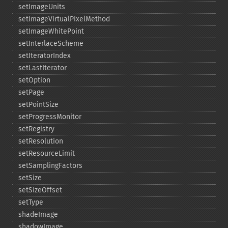
setImageUnits
setImageVirtualPixelMethod
setImageWhitePoint
setInterlaceScheme
setIteratorIndex
setLastIterator
setOption
setPage
setPointSize
setProgressMonitor
setRegistry
setResolution
setResourceLimit
setSamplingFactors
setSize
setSizeOffset
setType
shadeImage
shadowImage