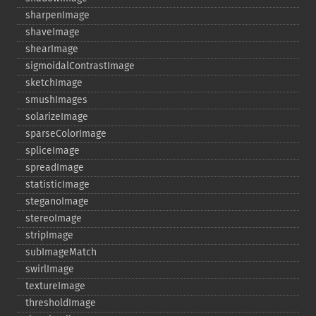
sharpenImage
shaveImage
shearImage
sigmoidalContrastImage
sketchImage
smushImages
solarizeImage
sparseColorImage
spliceImage
spreadImage
statisticImage
steganoImage
stereoImage
stripImage
subImageMatch
swirlImage
textureImage
thresholdImage