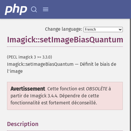
resampleImage
resetImagePage
resizeImage
rollImage
Change language:
rotateImage
Imagick::setImageBiasQuantum
rotationalBlurImage
sampleImage
scaleImage
(PECL imagick 3 >= 3.3.0)
segmentImage
Imagick::setImageBiasQuantum
—
Définit le biais de
selectiveBlurImage
l'image
separateImageChannel
sepiaToneImage
Avertissement
setBackgroundColor
Cette fonction est
OBSOLÈTE
à
setColorspace
partir de Imagick 3.4.4. Dépendre de cette
setCompression
fonctionnalité est fortement déconseillé.
setCompressionQuality
setFilename
Description
¶
setFirstIterator
setFont