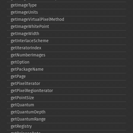
getImageType
getImageUnits
getImageVirtualPixelMethod
getImageWhitePoint
getImageWidth
getInterlaceScheme
getIteratorIndex
getNumberImages
getOption
getPackageName
getPage
getPixelIterator
getPixelRegionIterator
getPointSize
getQuantum
getQuantumDepth
getQuantumRange
getRegistry