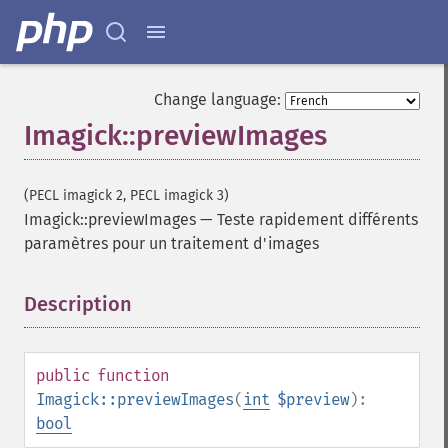
equalizeImage
evaluateImage
exportImagePixels
extentImage
Change language:
flipImage
Imagick::previewImages
floodFillPaintImage
flopImage
forwardFourierTransformImage
(PECL imagick 2, PECL imagick 3)
frameImage
Imagick::previewImages
—
Teste rapidement différents
functionImage
paramètres pour un traitement d'images
fxImage
gammaImage
gaussianBlurImage
Description
¶
getColorspace
getCompression
getCompressionQuality
public
function
getCopyright
Imagick::previewImages
(
int
$preview
):
getFilename
bool
getFont