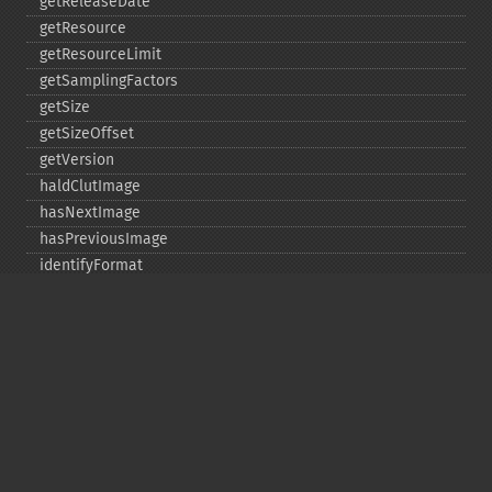
getReleaseDate
getResource
getResourceLimit
getSamplingFactors
getSize
getSizeOffset
getVersion
haldClutImage
hasNextImage
hasPreviousImage
identifyFormat
identifyImage
implodeImage
importImagePixels
inverseFourierTransformImage
labelImage
levelImage
linearStretchImage
liquidRescaleImage