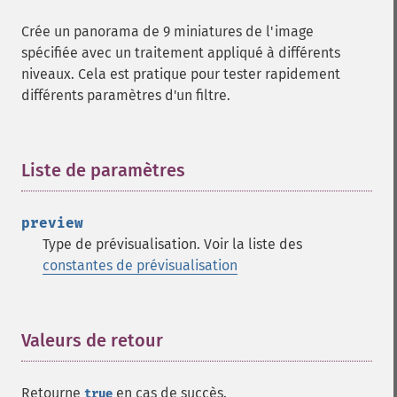
getFormat
Crée un panorama de 9 miniatures de l'image
getGravity
spécifiée avec un traitement appliqué à différents
getHomeURL
niveaux. Cela est pratique pour tester rapidement
getImage
différents paramètres d'un filtre.
getImageAlphaChannel
getImageArtifact
getImageBackgroundColor
getImageBlob
Liste de paramètres
¶
getImageBluePrimary
getImageBorderColor
preview
getImageChannelDepth
Type de prévisualisation. Voir la liste des
getImageChannelDistortion
constantes de prévisualisation
getImageChannelDistortions
getImageChannelKurtosis
getImageChannelMean
getImageChannelRange
Valeurs de retour
¶
getImageChannelStatistics
getImageColormapColor
Retourne
en cas de succès.
true