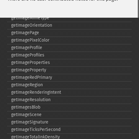
getImageIterations
getImageLength
getImageMimeType
getImageOrientation
getImagePage
getImagePixelColor
getImageProfile
getImageProfiles
getImageProperties
getImageProperty
getImageRedPrimary
getImageRegion
getImageRenderingIntent
getImageResolution
getImagesBlob
getImageScene
getImageSignature
getImageTicksPerSecond
getImageTotalInkDensity