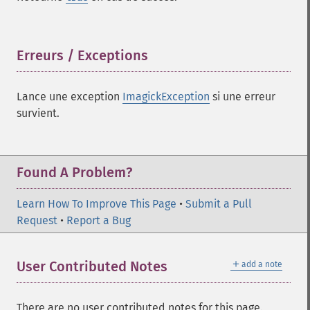
getImageColors
getImageColorspace
getImageCompose
getImageCompression
Erreurs / Exceptions
¶
getImageCompressionQuality
getImageDelay
Lance une exception
ImagickException
si une erreur
getImageDepth
survient.
getImageDispose
getImageDistortion
getImageFilename
getImageFormat
Found A Problem?
getImageGamma
getImageGeometry
Learn How To Improve This Page
•
Submit a Pull
getImageGravity
Request
•
Report a Bug
getImageGreenPrimary
getImageHeight
＋
User Contributed Notes
add a note
getImageHistogram
getImageInterlaceScheme
getImageInterpolateMethod
There are no user contributed notes for this page.