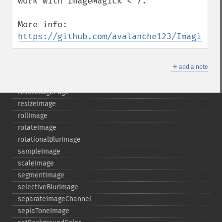
work with ImageMagick < 7.

readImageFile
readimages
More info: 
remapImage
https://github.com/avalanche123/Imagine/i
removeImage
removeImageProfile
＋
add a note
render
resampleImage
resetImagePage
resizeImage
rollImage
rotateImage
rotationalBlurImage
sampleImage
scaleImage
segmentImage
selectiveBlurImage
separateImageChannel
sepiaToneImage