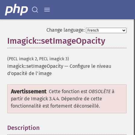
getImageHeight
getImageHistogram
getImageInterlaceScheme
getImageInterpolateMethod
getImageIterations
Change language:
getImageLength
Imagick::setImageOpacity
getImageMimeType
getImageOrientation
getImagePage
(PECL imagick 2, PECL imagick 3)
getImagePixelColor
Imagick::setImageOpacity
—
Configure le niveau
getImageProfile
d'opacité de l'image
getImageProfiles
getImageProperties
Avertissement
Cette fonction est
OBSOLÈTE
à
getImageProperty
partir de Imagick 3.4.4. Dépendre de cette
getImageRedPrimary
fonctionnalité est fortement déconseillé.
getImageRegion
getImageRenderingIntent
getImageResolution
Description
¶
getImagesBlob