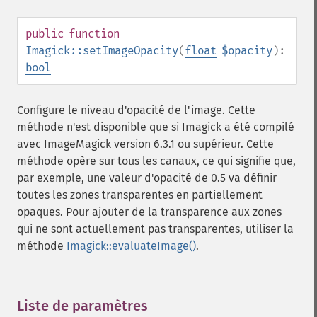
getImageScene
getImageSignature
public
function
getImageTicksPerSecond
Imagick::setImageOpacity
(
float
$opacity
):
getImageTotalInkDensity
bool
getImageType
getImageUnits
getImageVirtualPixelMethod
Configure le niveau d'opacité de l'image. Cette
getImageWhitePoint
méthode n'est disponible que si Imagick a été compilé
getImageWidth
avec ImageMagick version 6.3.1 ou supérieur. Cette
getInterlaceScheme
méthode opère sur tous les canaux, ce qui signifie que,
getIteratorIndex
par exemple, une valeur d'opacité de 0.5 va définir
getNumberImages
toutes les zones transparentes en partiellement
getOption
opaques. Pour ajouter de la transparence aux zones
getPackageName
qui ne sont actuellement pas transparentes, utiliser la
getPage
méthode
Imagick::evaluateImage()
.
getPixelIterator
getPixelRegionIterator
getPointSize
Liste de paramètres
¶
getQuantum