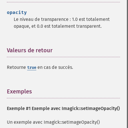
getQuantumDepth
getQuantumRange
opacity
getRegistry
Le niveau de transparence : 1.0 est totalement
getReleaseDate
opaque, et 0.0 est totalement transparent.
getResource
getResourceLimit
getSamplingFactors
Valeurs de retour
¶
getSize
getSizeOffset
getVersion
Retourne
en cas de succès.
true
haldClutImage
hasNextImage
hasPreviousImage
Exemples
¶
identifyFormat
identifyImage
implodeImage
Exemple #1 Exemple avec
Imagick::setImageOpacity()
importImagePixels
inverseFourierTransformImage
Un exemple avec Imagick::setImageOpacity()