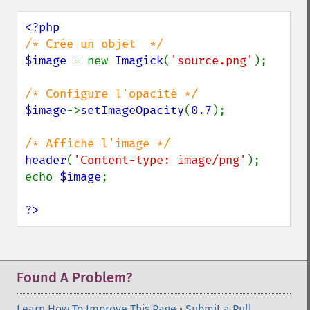
labelImage
levelImage
linearStretchImage
liquidRescaleImage
$image 
= new 
Imagick
(
'source.png'
);

listRegistry
magnifyImage
mergeImageLayers
$image
->
setImageOpacity
(
0.7
);

minifyImage
modulateImage
montageImage
header
(
'Content-type: image/png'
);

morphImages
echo 
$image
;

morphology
motionBlurImage
?>
negateImage
newImage
newPseudoImage
nextImage
Found A Problem?
normalizeImage
oilPaintImage
Learn How To Improve This Page
•
Submit a Pull