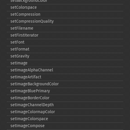
setBackgroundColor
setColorspace
setCompression
setCompressionQuality
setFilename
setFirstIterator
setFont
setFormat
setGravity
setImage
setImageAlphaChannel
setImageArtifact
setImageBackgroundColor
setImageBluePrimary
setImageBorderColor
setImageChannelDepth
setImageColormapColor
setImageColorspace
setImageCompose