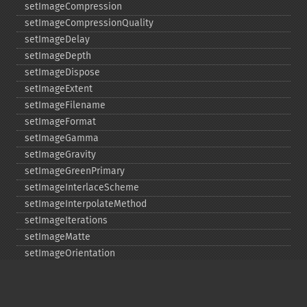
setImageCompression
setImageCompressionQuality
setImageDelay
setImageDepth
setImageDispose
setImageExtent
setImageFilename
setImageFormat
setImageGamma
setImageGravity
setImageGreenPrimary
setImageInterlaceScheme
setImageInterpolateMethod
setImageIterations
setImageMatte
setImageOrientation
setImagePage
setImageProfile
setImageProperty