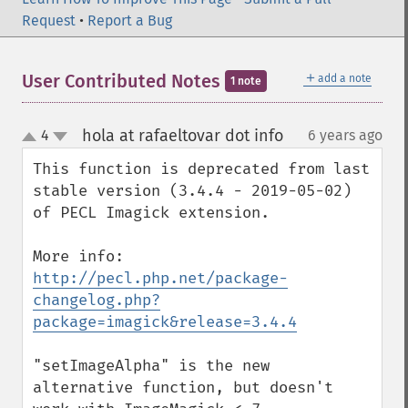
opaquePaintImage
Request
•
Report a Bug
optimizeImageLayers
pingImage
pingImageBlob
＋
User Contributed Notes
add a note
1 note
pingImageFile
polaroidImage
hola at rafaeltovar dot info
4
6 years ago
¶
posterizeImage
up
down
previewImages
This function is deprecated from last 
previousImage
stable version (3.4.4 - 2019-05-02) 
profileImage
of PECL Imagick extension. 

quantizeImage
quantizeImages
More info: 
queryFontMetrics
http://pecl.php.net/package-
queryFonts
changelog.php?
queryFormats
package=imagick&release=3.4.4
raiseImage
randomThresholdImage
"setImageAlpha" is the new 
readImage
alternative function, but doesn't 
readImageBlob