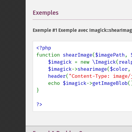
Exemples
¶
Exemple #1 Exemple avec
Imagick::shearImag
function 
shearImage
(
$imagePath
, 
$imagick 
= new 
\Imagick
(
real
$imagick
->
shearimage
(
$color
,
header
(
"Content-Type: image/
    echo 
$imagick
->
getImageBlob
()
}

?>