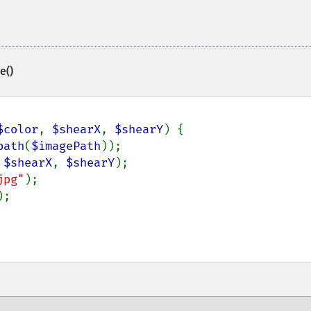
e()
$color
, 
$shearX
, 
$shearY
) {

path
(
$imagePath
));

 
$shearX
, 
$shearY
);

jpg"
);

;
