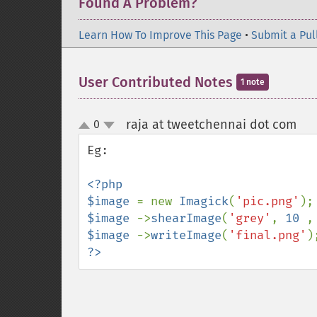
Found A Problem?
Learn How To Improve This Page
•
Submit a Pul
User Contributed Notes
1 note
raja at tweetchennai dot com
0
¶
up
down
Eg:

<?php

$image 
= new 
Imagick
(
'pic.png'
$image 
->
shearImage
(
'grey'
, 
10 
,
$image 
->
writeImage
(
'final.png'
?>