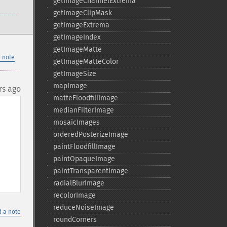
getImageChannelExtrema
getImageClipMask
getImageExtrema
getImageIndex
getImageMatte
 note
getImageMatteColor
getImageSize
mapImage
rs ago
matteFloodfillImage
medianFilterImage
mosaicImages
orderedPosterizeImage
paintFloodfillImage
paintOpaqueImage
paintTransparentImage
radialBlurImage
recolorImage
reduceNoiseImage
 a note
roundCorners