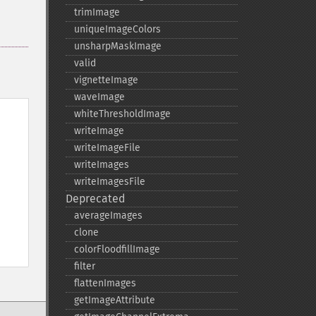
trimImage
uniqueImageColors
unsharpMaskImage
valid
vignetteImage
waveImage
whiteThresholdImage
writeImage
writeImageFile
writeImages
writeImagesFile
Deprecated
averageImages
clone
colorFloodfillImage
filter
flattenImages
getImageAttribute