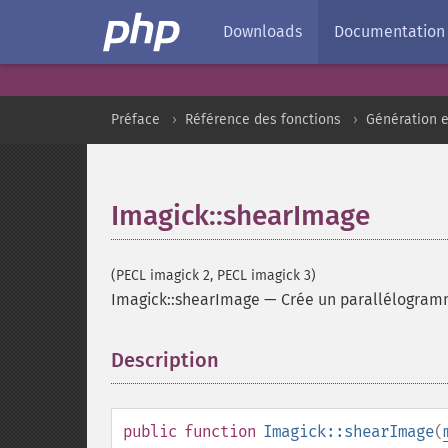
Downloads
Documentation
Préface
Référence des fonctions
Génération e
Imagick::shearImage
(PECL imagick 2, PECL imagick 3)
Imagick::shearImage
—
Crée un parallélogra
Description
¶
public
function
Imagick::shearImage
(