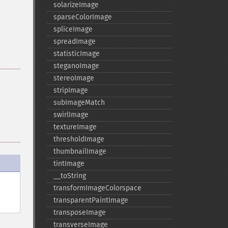
solarizeImage
sparseColorImage
spliceImage
spreadImage
statisticImage
steganoImage
stereoImage
stripImage
subImageMatch
swirlImage
textureImage
thresholdImage
thumbnailImage
tintImage
_​_​toString
transformImageColorspace
transparentPaintImage
transposeImage
transverseImage