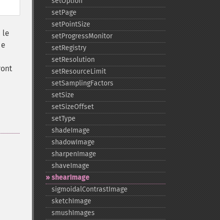
setOption
setPage
setPointSize
 le
setProgressMonitor
de
setRegistry
e
setResolution
ront
setResourceLimit
setSamplingFactors
setSize
setSizeOffset
setType
shadeImage
shadowImage
sharpenImage
shaveImage
shearImage
sigmoidalContrastImage
sketchImage
smushImages