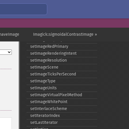
setImageIterations
setImageMatte
setImageOrientation
setImagePage
setImageProfile
shaveImage
Imagick::sigmoidalContrastImage »
setImageProperty
setImageRedPrimary
setImageRenderingIntent
setImageResolution
setImageScene
setImageTicksPerSecond
setImageType
setImageUnits
setImageVirtualPixelMethod
setImageWhitePoint
setInterlaceScheme
setIteratorIndex
setLastIterator