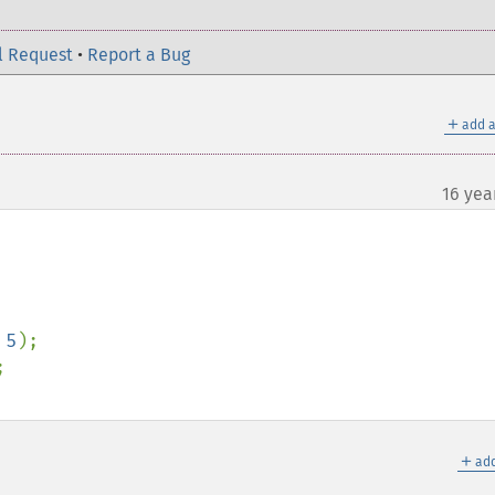
l Request
•
Report a Bug
＋
add a
16 yea
 
5
＋
add