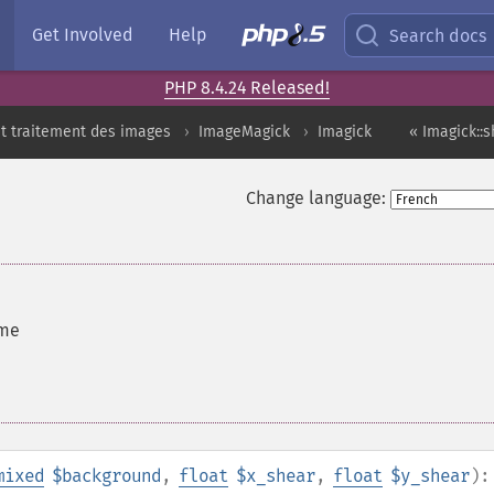
Get Involved
Help
Search docs
PHP 8.4.24 Released!
t traitement des images
ImageMagick
Imagick
« Imagick::
Change language:
mme
mixed
$background
,
float
$x_shear
,
float
$y_shear
):