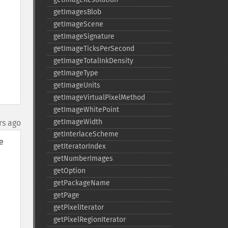
getImagesBlob
getImageScene
getImageSignature
getImageTicksPerSecond
getImageTotalInkDensity
getImageType
getImageUnits
getImageVirtualPixelMethod
getImageWhitePoint
getImageWidth
rs ago
getInterlaceScheme
 
getIteratorIndex
getNumberImages
getOption
getPackageName
getPage
getPixelIterator
getPixelRegionIterator