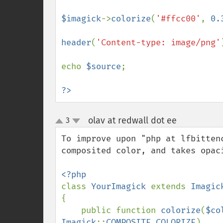
$imagick
->
colorize
(
'#ffcc00'
, 
0.
header
(
'Content-type: image/png'
echo 
$source
;

?>
olav at redwall dot ee
3
¶
up
down
To improve upon "php at lfbitten
composited color, and takes opaci
class 
YourImagick 
extends 
{

    public function 
colorize
(
$co
Imagick
::
COMPOSITE_COLORIZE
)
