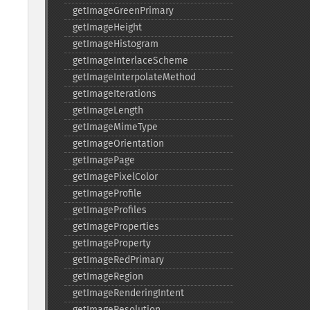
getImageGreenPrimary
getImageHeight
getImageHistogram
getImageInterlaceScheme
getImageInterpolateMethod
getImageIterations
getImageLength
getImageMimeType
getImageOrientation
getImagePage
getImagePixelColor
getImageProfile
getImageProfiles
getImageProperties
getImageProperty
getImageRedPrimary
getImageRegion
getImageRenderingIntent
getImageResolution