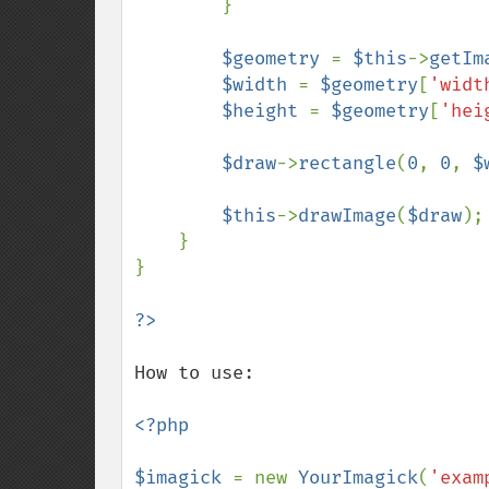
        }

$geometry 
= 
$this
->
getIm
$width 
= 
$geometry
[
'widt
$height 
= 
$geometry
[
'hei
$draw
->
rectangle
(
0
, 
0
, 
$
$this
->
drawImage
(
$draw
);

    }

}

How to use:

<?php

$imagick 
= new 
YourImagick
(
'exam