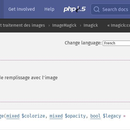
Get Involved
Help
Search docs
t traitement des images
ImageMagick
Imagick
« Imagick::c
Change language:
de remplissage avec l'image
ge
(
mixed
$colorize
,
mixed
$opacity
,
bool
$legacy
=