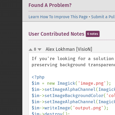
Found A Problem?
Learn How To Improve This Page
•
Submit a Pul
User Contributed Notes
6 notes
Alex Lokhman [VisioN]
8
¶
up
down
If you're looking for a solution
preserving background transparenc
<?php

$im 
= new 
Imagick
(
'image.png'
$im
->
setImageAlphaChannel
(
Imagic
$im
->
setImageBackgroundColor
(
'co
$im
->
setImageAlphaChannel
(
Imagic
$im
->
writeImage
(
'output.png'
$im
->
destroy