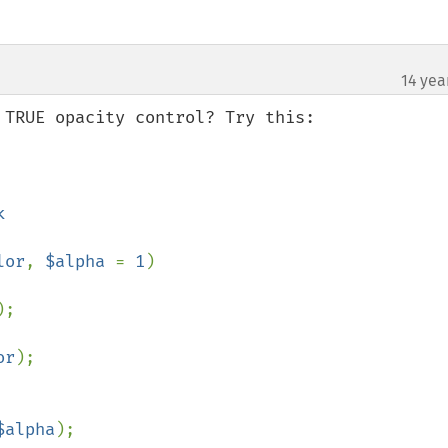
14 yea
TRUE opacity control? Try this:

lor
, 
$alpha 
= 
1
)

;

or
);

$alpha
);
