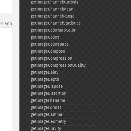
getImageChannelKurtosis
getImageChannelMean
getImageChannelRange
rs ago
getImageChannelStatistics
getImageColormapColor
getImageColors
getImageColorspace
getImageCompose
getImageCompression
getImageCompressionQuality
getImageDelay
getImageDepth
getImageDispose
getImageDistortion
getImageFilename
getImageFormat
getImageGamma
getImageGeometry
getImageGravity