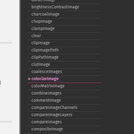
brightnessContrastImage
charcoalImage
chopImage
clampImage
clear
clipImage
clipImagePath
clipPathImage
clutImage
coalesceImages
colorizeImage
t
colorMatrixImage
combineImages
commentImage
compareImageChannels
compareImageLayers
compareImages
compositeImage