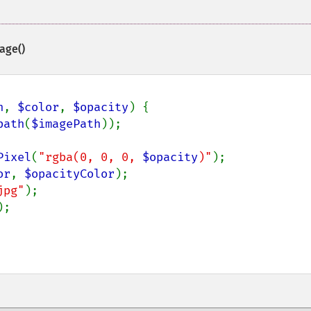
age()
h
, 
$color
, 
$opacity
) {

path
(
$imagePath
));

Pixel
(
"rgba(0, 0, 0, 
$opacity
)"
);

or
, 
$opacityColor
);

jpg"
);

;
