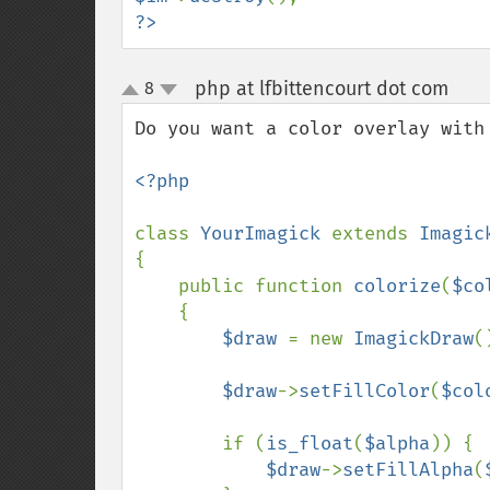
?>
php at lfbittencourt dot com
8
¶
up
down
Do you want a color overlay with 
<?php

class 
YourImagick 
extends 
{

    public function 
colorize
(
$co
    {

$draw 
= new 
ImagickDraw
()
$draw
->
setFillColor
(
$col
        if (
is_float
(
$alpha
)) {

$draw
->
setFillAlpha
(