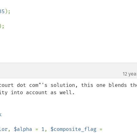
35
);

);

12 yea
court dot com"'s solution, this one blends the
ty into account as well.

lor
, 
$alpha 
= 
1
, 
$composite_flag 
= 