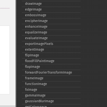
drawImage
edgeImage
embossImage
encipherImage
enhanceImage
equalizeImage
evaluateImage
exportImagePixels
extentImage
flipImage
floodFillPaintImage
flopImage
forwardFourierTransformImage
frameImage
functionImage
fxImage
gammaImage
gaussianBlurImage
getColorspace