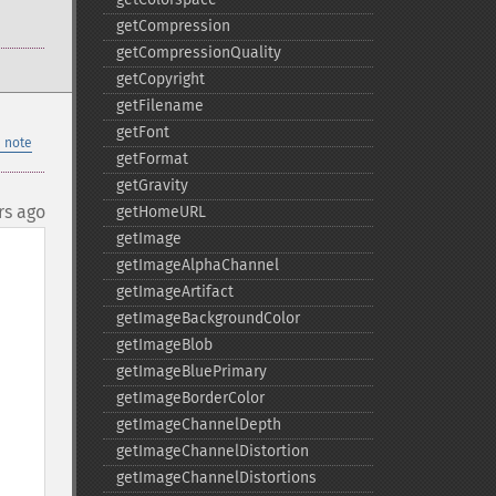
getCompression
getCompressionQuality
getCopyright
getFilename
getFont
 note
getFormat
getGravity
rs ago
getHomeURL
getImage
getImageAlphaChannel
getImageArtifact
getImageBackgroundColor
getImageBlob
getImageBluePrimary
getImageBorderColor
getImageChannelDepth
getImageChannelDistortion
getImageChannelDistortions