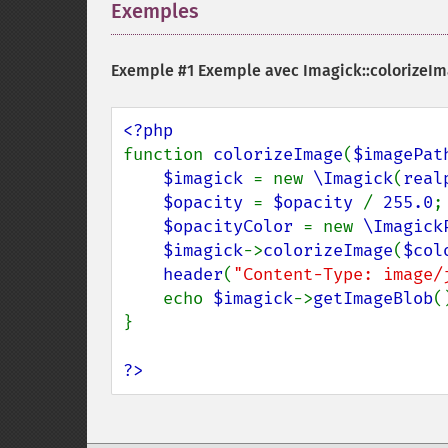
Exemples
¶
Exemple #1 Exemple avec
Imagick::colorizeIm
function 
colorizeImage
(
$imagePat
$imagick 
= new 
\Imagick
(
real
$opacity 
= 
$opacity 
/ 
255.0
;

$opacityColor 
= new 
\Imagick
$imagick
->
colorizeImage
(
$col
header
(
"Content-Type: image/
    echo 
$imagick
->
getImageBlob
()
}

?>