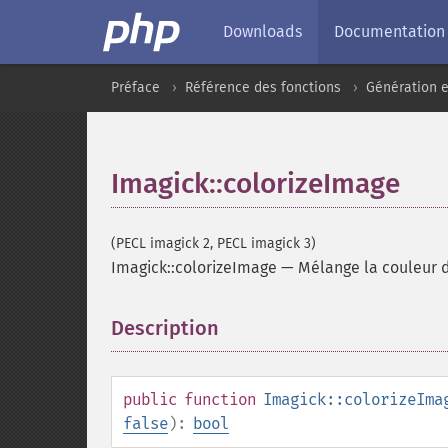
Downloads
Documentation
Préface
Référence des fonctions
Génération e
Imagick::colorizeImage
(PECL imagick 2, PECL imagick 3)
Imagick::colorizeImage
—
Mélange la couleur 
Description
¶
public
function
Imagick::colorizeIma
false
):
bool