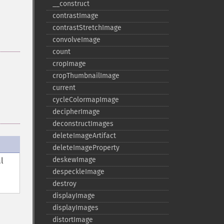
_​_​construct
contrastImage
contrastStretchImage
convolveImage
count
cropImage
cropThumbnailImage
current
cycleColormapImage
decipherImage
deconstructImages
deleteImageArtifact
deleteImageProperty
deskewImage
l
despeckleImage
destroy
displayImage
displayImages
distortImage