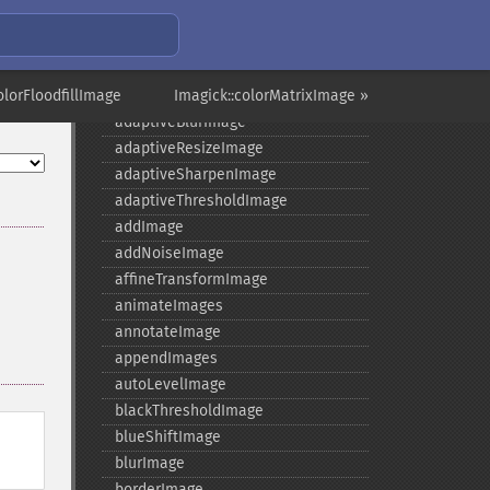
Imagick
olorFloodfillImage
Imagick::colorMatrixImage »
adaptiveBlurImage
adaptiveResizeImage
adaptiveSharpenImage
adaptiveThresholdImage
addImage
addNoiseImage
affineTransformImage
animateImages
annotateImage
appendImages
autoLevelImage
blackThresholdImage
blueShiftImage
blurImage
borderImage