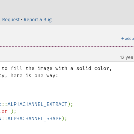
l Request
•
Report a Bug
＋
add a
12 yea
 to fill the image with a solid color, 
y, here is one way:

k
::
ALPHACHANNEL_EXTRACT
lor'
k
::
ALPHACHANNEL_SHAPE