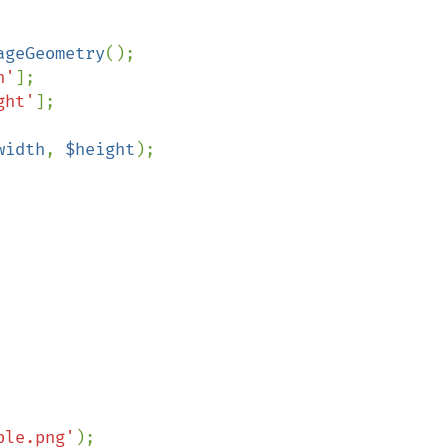
ageGeometry
();

h'
];

ght'
];

width
, 
$height
);

ple.png'
);
